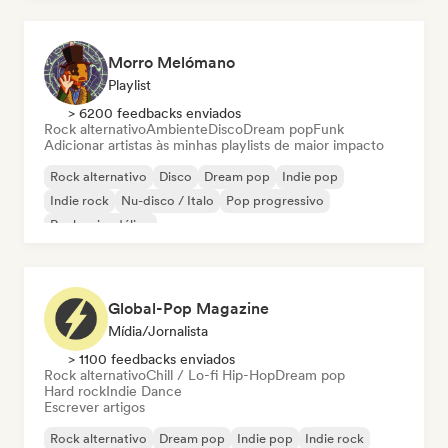
Morro Melómano
Playlist
> 6200 feedbacks enviados
Rock alternativo
Ambiente
Disco
Dream pop
Funk
Adicionar artistas às minhas playlists de maior impacto
Rock alternativo
Disco
Dream pop
Indie pop
Indie rock
Nu-disco / Italo
Pop progressivo
Rock psicodélico
Global-Pop Magazine
Mídia/Jornalista
> 1100 feedbacks enviados
Rock alternativo
Chill / Lo-fi Hip-Hop
Dream pop
Hard rock
Indie Dance
Escrever artigos
Rock alternativo
Dream pop
Indie pop
Indie rock