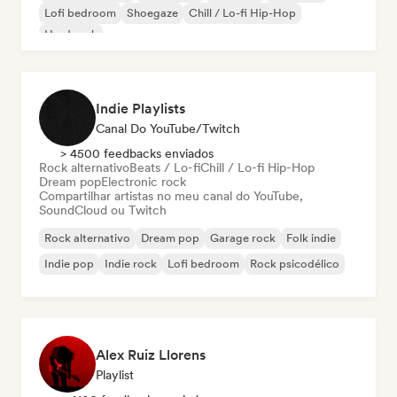
Lofi bedroom
Shoegaze
Chill / Lo-fi Hip-Hop
Hard rock
Indie Playlists
Canal Do YouTube/Twitch
> 4500 feedbacks enviados
Rock alternativo
Beats / Lo-fi
Chill / Lo-fi Hip-Hop
Dream pop
Electronic rock
Compartilhar artistas no meu canal do YouTube,
SoundCloud ou Twitch
Rock alternativo
Dream pop
Garage rock
Folk indie
Indie pop
Indie rock
Lofi bedroom
Rock psicodélico
Alex Ruiz Llorens
Playlist