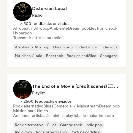
Distorsión Local
Rádio
> 500 feedbacks enviados
Afrobeat / Afropop
Ambiente
Dream pop
Electronic rock
Hyperpop
Transmitir artistas na rádio
Afrobeat / Afropop
Dream pop
Indie Dance
Indie rock
Nu-disco / Italo
Post rock
Rock psicodélico
Shoegaze
The End of a Movie (credit scenes) 🎞️ Cinematic Dream Pop & Bedroom Indie
Playlist
> 2500 feedbacks enviados
Rock alternativo
Blues
Comercial / Mainstream
Dream pop
Música para filmes
Adicionar artistas às minhas playlists de maior impacto
Rock alternativo
Blues
Garage rock
Indie pop
Indie rock
Rock progressivo
Rock psicodélico