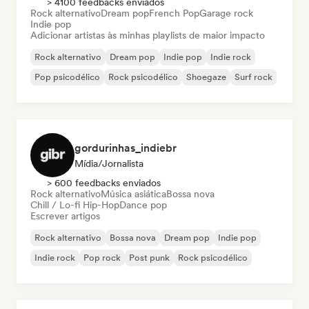
> 4100 feedbacks enviados
Rock alternativo
Dream pop
French Pop
Garage rock
Indie pop
Adicionar artistas às minhas playlists de maior impacto
Rock alternativo
Dream pop
Indie pop
Indie rock
Pop psicodélico
Rock psicodélico
Shoegaze
Surf rock
gordurinhas_indiebr
Mídia/Jornalista
> 600 feedbacks enviados
Rock alternativo
Música asiática
Bossa nova
Chill / Lo-fi Hip-Hop
Dance pop
Escrever artigos
Rock alternativo
Bossa nova
Dream pop
Indie pop
Indie rock
Pop rock
Post punk
Rock psicodélico