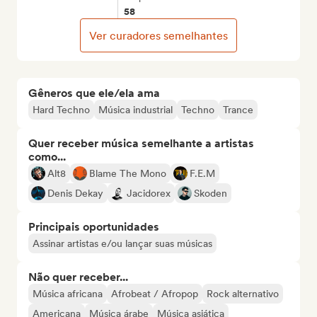
58
Ver curadores semelhantes
Gêneros que ele/ela ama
Hard Techno
Música industrial
Techno
Trance
Quer receber música semelhante a artistas
como...
Alt8
Blame The Mono
F.E.M
Denis Dekay
Jacidorex
Skoden
Principais oportunidades
Assinar artistas e/ou lançar suas músicas
Não quer receber...
Música africana
Afrobeat / Afropop
Rock alternativo
Americana
Música árabe
Música asiática