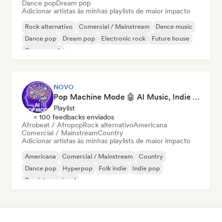
Dance pop
Dream pop
Adicionar artistas às minhas playlists de maior impacto
Rock alternativo
Comercial / Mainstream
Dance music
Dance pop
Dream pop
Electronic rock
Future house
Garage rock
NOVO
Pop Machine Mode 🤖 AI Music, Indie Pop & Dream Pop
Playlist
< 100 feedbacks enviados
Afrobeat / Afropop
Rock alternativo
Americana
Comercial / Mainstream
Country
Adicionar artistas às minhas playlists de maior impacto
Americana
Comercial / Mainstream
Country
Dance pop
Hyperpop
Folk indie
Indie pop
Pop internacional