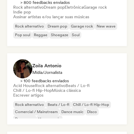
> 800 feedbacks enviados
Rock alternativo
Dream pop
Eletrônica
Garage rock
Indie pop
Assinar artistas e/ou lançar suas músicas
Rock alternativo
Dream pop
Garage rock
New wave
Pop soul
Reggae
Shoegaze
Soul
Zoila Antonio
Mídia/Jornalista
> 100 feedbacks enviados
Acid House
Rock alternativo
Beats / Lo-fi
Chill / Lo-fi Hip-Hop
Música clássica
Escrever artigos
Rock alternativo
Beats / Lo-fi
Chill / Lo-fi Hip-Hop
Comercial / Mainstream
Dance music
Disco
Dream pop
House music