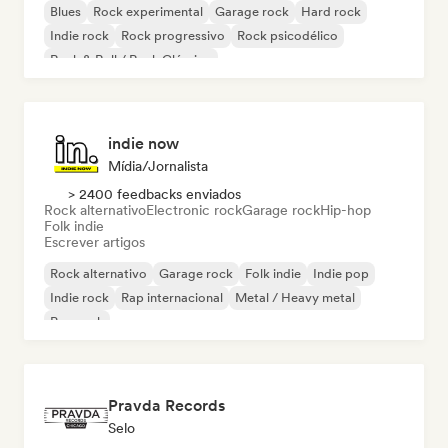
Blues
Rock experimental
Garage rock
Hard rock
Indie rock
Rock progressivo
Rock psicodélico
Rock & Roll / Rock Clássico
indie now
Mídia/Jornalista
> 2400 feedbacks enviados
Rock alternativo
Electronic rock
Garage rock
Hip-hop
Folk indie
Escrever artigos
Rock alternativo
Garage rock
Folk indie
Indie pop
Indie rock
Rap internacional
Metal / Heavy metal
Pop rock
Pravda Records
Selo