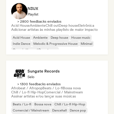
N3UX
Playlist
> 2800 feedbacks enviados
Acid House
Ambiente
Chill out
Deep house
Eletrônica
Adicionar artistas às minhas playlists de maior impacto
Acid House
Ambiente
Deep house
House music
Indie Dance
Melodic & Progressive House
Minimal
Organic House / Downtempo
Sungate Records
Selo
> 1300 feedbacks enviados
Afrobeat / Afropop
Beats / Lo-fi
Bossa nova
Chill / Lo-fi Hip-Hop
Comercial / Mainstream
Assinar artistas e/ou lançar suas músicas
Beats / Lo-fi
Bossa nova
Chill / Lo-fi Hip-Hop
Comercial / Mainstream
Dancehall
Dance pop