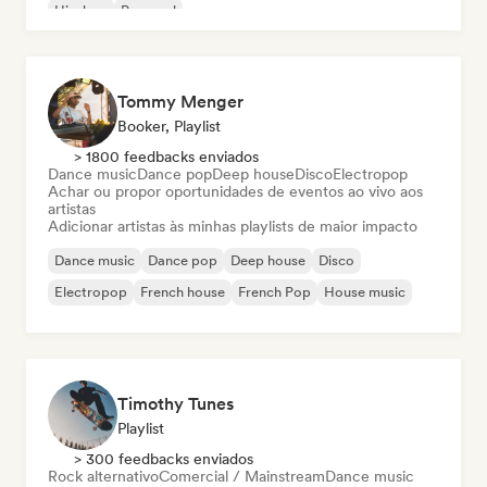
Hip-hop
Pop soul
Tommy Menger
Booker, Playlist
> 1800 feedbacks enviados
Dance music
Dance pop
Deep house
Disco
Electropop
Achar ou propor oportunidades de eventos ao vivo aos
artistas
Adicionar artistas às minhas playlists de maior impacto
Dance music
Dance pop
Deep house
Disco
Electropop
French house
French Pop
House music
Timothy Tunes
Playlist
> 300 feedbacks enviados
Rock alternativo
Comercial / Mainstream
Dance music