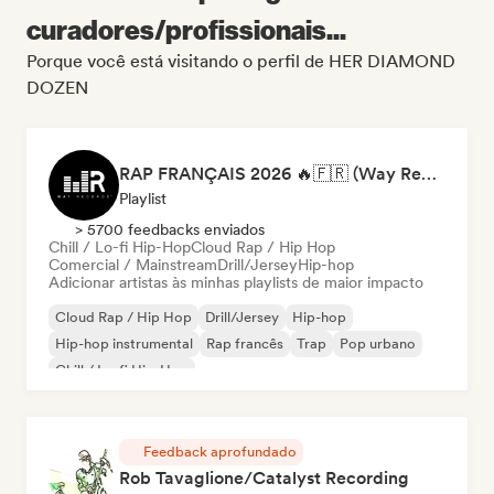
curadores/profissionais...
Porque você está visitando o perfil de HER DIAMOND
DOZEN
RAP FRANÇAIS 2026 🔥🇫🇷 (Way Records)
Playlist
> 5700 feedbacks enviados
Chill / Lo-fi Hip-Hop
Cloud Rap / Hip Hop
Comercial / Mainstream
Drill/Jersey
Hip-hop
Adicionar artistas às minhas playlists de maior impacto
Cloud Rap / Hip Hop
Drill/Jersey
Hip-hop
Hip-hop instrumental
Rap francês
Trap
Pop urbano
Chill / Lo-fi Hip-Hop
Feedback aprofundado
Rob Tavaglione/Catalyst Recording