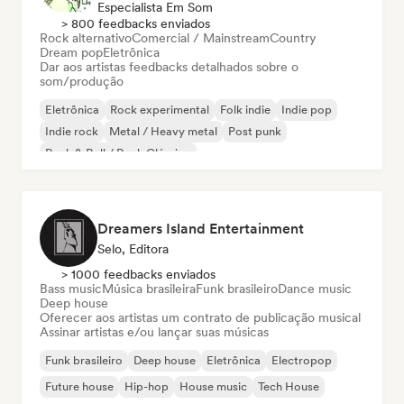
Especialista Em Som
> 800 feedbacks enviados
Rock alternativo
Comercial / Mainstream
Country
Dream pop
Eletrônica
Dar aos artistas feedbacks detalhados sobre o
som/produção
Eletrônica
Rock experimental
Folk indie
Indie pop
Indie rock
Metal / Heavy metal
Post punk
Rock & Roll / Rock Clássico
Dreamers Island Entertainment
Selo, Editora
> 1000 feedbacks enviados
Bass music
Música brasileira
Funk brasileiro
Dance music
Deep house
Oferecer aos artistas um contrato de publicação musical
Assinar artistas e/ou lançar suas músicas
Funk brasileiro
Deep house
Eletrônica
Electropop
Future house
Hip-hop
House music
Tech House