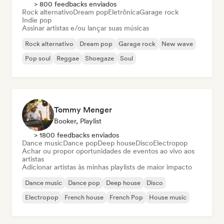
> 800 feedbacks enviados
Rock alternativo
Dream pop
Eletrônica
Garage rock
Indie pop
Assinar artistas e/ou lançar suas músicas
Rock alternativo
Dream pop
Garage rock
New wave
Pop soul
Reggae
Shoegaze
Soul
Tommy Menger
Booker, Playlist
> 1800 feedbacks enviados
Dance music
Dance pop
Deep house
Disco
Electropop
Achar ou propor oportunidades de eventos ao vivo aos
artistas
Adicionar artistas às minhas playlists de maior impacto
Dance music
Dance pop
Deep house
Disco
Electropop
French house
French Pop
House music