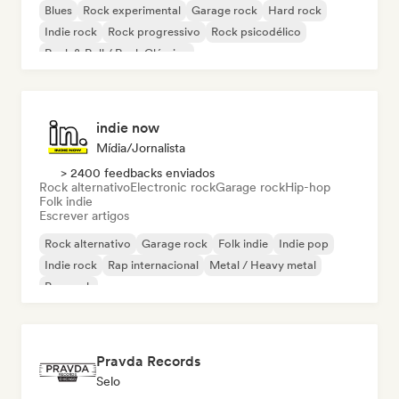
Blues
Rock experimental
Garage rock
Hard rock
Indie rock
Rock progressivo
Rock psicodélico
Rock & Roll / Rock Clássico
indie now
Mídia/Jornalista
> 2400 feedbacks enviados
Rock alternativo
Electronic rock
Garage rock
Hip-hop
Folk indie
Escrever artigos
Rock alternativo
Garage rock
Folk indie
Indie pop
Indie rock
Rap internacional
Metal / Heavy metal
Pop rock
Pravda Records
Selo