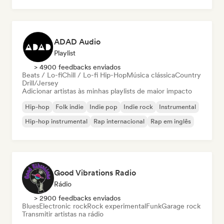
ADAD Audio
Playlist
> 4900 feedbacks enviados
Beats / Lo-fi
Chill / Lo-fi Hip-Hop
Música clássica
Country
Drill/Jersey
Adicionar artistas às minhas playlists de maior impacto
Hip-hop
Folk indie
Indie pop
Indie rock
Instrumental
Hip-hop instrumental
Rap internacional
Rap em inglês
Good Vibrations Radio
Rádio
> 2900 feedbacks enviados
Blues
Electronic rock
Rock experimental
Funk
Garage rock
Transmitir artistas na rádio