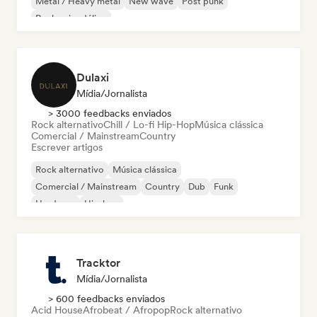
Metal / Heavy metal
New wave
Post punk
Rock psicodélico
Dulaxi
Mídia/Jornalista
> 3000 feedbacks enviados
Rock alternativo
Chill / Lo-fi Hip-Hop
Música clássica
Comercial / Mainstream
Country
Escrever artigos
Rock alternativo
Música clássica
Comercial / Mainstream
Country
Dub
Funk
Hardcore
Hip-hop
Tracktor
Mídia/Jornalista
> 600 feedbacks enviados
Acid House
Afrobeat / Afropop
Rock alternativo