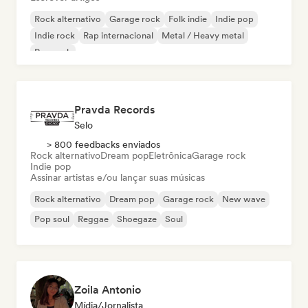
Rock alternativo
Garage rock
Folk indie
Indie pop
Indie rock
Rap internacional
Metal / Heavy metal
Pop rock
Pravda Records
Selo
> 800 feedbacks enviados
Rock alternativo
Dream pop
Eletrônica
Garage rock
Indie pop
Assinar artistas e/ou lançar suas músicas
Rock alternativo
Dream pop
Garage rock
New wave
Pop soul
Reggae
Shoegaze
Soul
Zoila Antonio
Mídia/Jornalista