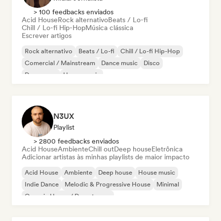
> 100 feedbacks enviados
Acid House
Rock alternativo
Beats / Lo-fi
Chill / Lo-fi Hip-Hop
Música clássica
Escrever artigos
Rock alternativo
Beats / Lo-fi
Chill / Lo-fi Hip-Hop
Comercial / Mainstream
Dance music
Disco
Dream pop
House music
N3UX
Playlist
> 2800 feedbacks enviados
Acid House
Ambiente
Chill out
Deep house
Eletrônica
Adicionar artistas às minhas playlists de maior impacto
Acid House
Ambiente
Deep house
House music
Indie Dance
Melodic & Progressive House
Minimal
Organic House / Downtempo