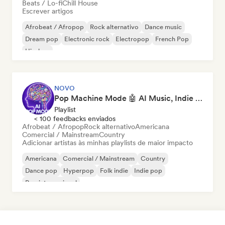
Beats / Lo-fi
Chill House
Escrever artigos
Afrobeat / Afropop
Rock alternativo
Dance music
Dream pop
Electronic rock
Electropop
French Pop
Hip-hop
NOVO
Pop Machine Mode 🤖 AI Music, Indie Pop & Dream Pop
Playlist
< 100 feedbacks enviados
Afrobeat / Afropop
Rock alternativo
Americana
Comercial / Mainstream
Country
Adicionar artistas às minhas playlists de maior impacto
Americana
Comercial / Mainstream
Country
Dance pop
Hyperpop
Folk indie
Indie pop
Pop internacional