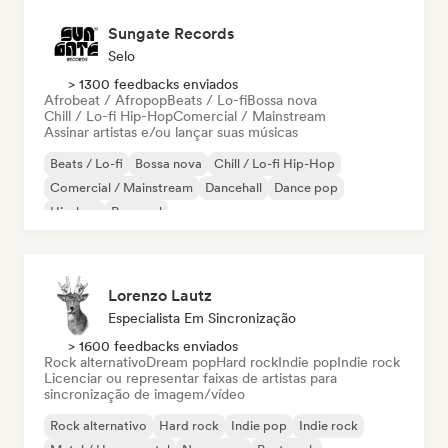
Sungate Records
Selo
> 1300 feedbacks enviados
Afrobeat / Afropop
Beats / Lo-fi
Bossa nova
Chill / Lo-fi Hip-Hop
Comercial / Mainstream
Assinar artistas e/ou lançar suas músicas
Beats / Lo-fi
Bossa nova
Chill / Lo-fi Hip-Hop
Comercial / Mainstream
Dancehall
Dance pop
Hip-hop
Pop soul
Lorenzo Lautz
Especialista Em Sincronização
> 1600 feedbacks enviados
Rock alternativo
Dream pop
Hard rock
Indie pop
Indie rock
Licenciar ou representar faixas de artistas para
sincronização de imagem/vídeo
Rock alternativo
Hard rock
Indie pop
Indie rock