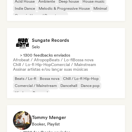
Acid House
Ambiente
Deep house
House music
Indie Dance
Melodic & Progressive House
Minimal
Organic House / Downtempo
Sungate Records
Selo
> 1300 feedbacks enviados
Afrobeat / Afropop
Beats / Lo-fi
Bossa nova
Chill / Lo-fi Hip-Hop
Comercial / Mainstream
Assinar artistas e/ou lançar suas músicas
Beats / Lo-fi
Bossa nova
Chill / Lo-fi Hip-Hop
Comercial / Mainstream
Dancehall
Dance pop
Hip-hop
Pop soul
Tommy Menger
Booker, Playlist