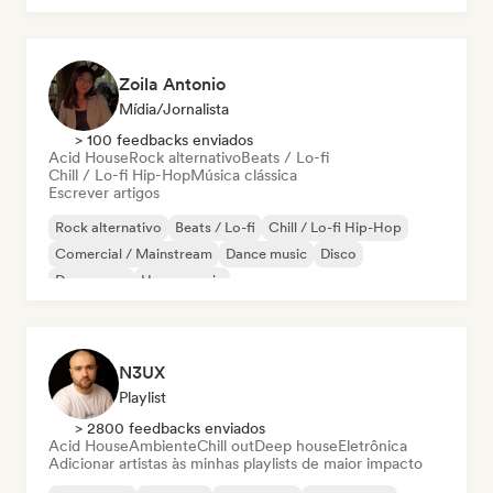
Zoila Antonio
Mídia/Jornalista
> 100 feedbacks enviados
Acid House
Rock alternativo
Beats / Lo-fi
Chill / Lo-fi Hip-Hop
Música clássica
Escrever artigos
Rock alternativo
Beats / Lo-fi
Chill / Lo-fi Hip-Hop
Comercial / Mainstream
Dance music
Disco
Dream pop
House music
N3UX
Playlist
> 2800 feedbacks enviados
Acid House
Ambiente
Chill out
Deep house
Eletrônica
Adicionar artistas às minhas playlists de maior impacto