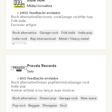
indie now
Mídia/Jornalista
> 2400 feedbacks enviados
Rock alternativo
Electronic rock
Garage rock
Hip-hop
Folk indie
Escrever artigos
Rock alternativo
Garage rock
Folk indie
Indie pop
Indie rock
Rap internacional
Metal / Heavy metal
Pop rock
Pravda Records
Selo
> 800 feedbacks enviados
Rock alternativo
Dream pop
Eletrônica
Garage rock
Indie pop
Assinar artistas e/ou lançar suas músicas
Rock alternativo
Dream pop
Garage rock
New wave
Pop soul
Reggae
Shoegaze
Soul