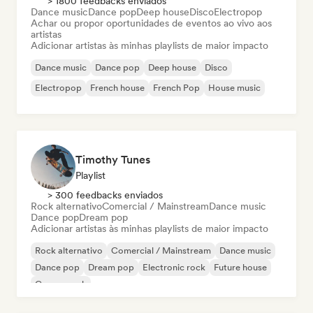
> 1800 feedbacks enviados
Dance music
Dance pop
Deep house
Disco
Electropop
Achar ou propor oportunidades de eventos ao vivo aos
artistas
Adicionar artistas às minhas playlists de maior impacto
Dance music
Dance pop
Deep house
Disco
Electropop
French house
French Pop
House music
Timothy Tunes
Playlist
> 300 feedbacks enviados
Rock alternativo
Comercial / Mainstream
Dance music
Dance pop
Dream pop
Adicionar artistas às minhas playlists de maior impacto
Rock alternativo
Comercial / Mainstream
Dance music
Dance pop
Dream pop
Electronic rock
Future house
Garage rock