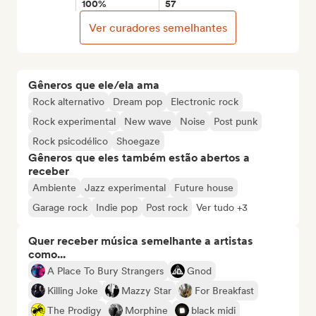
100%
57
Ver curadores semelhantes
Gêneros que ele/ela ama
Rock alternativo
Dream pop
Electronic rock
Rock experimental
New wave
Noise
Post punk
Rock psicodélico
Shoegaze
Gêneros que eles também estão abertos a
receber
Ambiente
Jazz experimental
Future house
Garage rock
Indie pop
Post rock
Ver tudo +3
Quer receber música semelhante a artistas
como...
A Place To Bury Strangers
Gnod
Killing Joke
Mazzy Star
For Breakfast
The Prodigy
Morphine
black midi