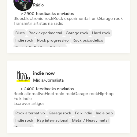
Rádio
> 2900 feedbacks enviados
Blues
Electronic rock
Rock experimental
Funk
Garage rock
Transmitir artistas na rádio
Blues
Rock experimental
Garage rock
Hard rock
Indie rock
Rock progressivo
Rock psicodélico
Rock & Roll / Rock Clássico
indie now
Mídia/Jornalista
> 2400 feedbacks enviados
Rock alternativo
Electronic rock
Garage rock
Hip-hop
Folk indie
Escrever artigos
Rock alternativo
Garage rock
Folk indie
Indie pop
Indie rock
Rap internacional
Metal / Heavy metal
Pop rock