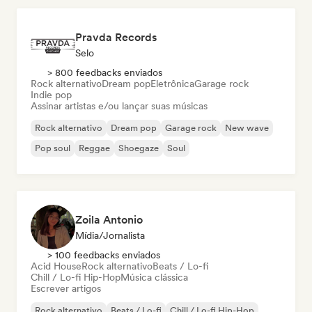
Pravda Records
Selo
> 800 feedbacks enviados
Rock alternativo
Dream pop
Eletrônica
Garage rock
Indie pop
Assinar artistas e/ou lançar suas músicas
Rock alternativo
Dream pop
Garage rock
New wave
Pop soul
Reggae
Shoegaze
Soul
Zoila Antonio
Mídia/Jornalista
> 100 feedbacks enviados
Acid House
Rock alternativo
Beats / Lo-fi
Chill / Lo-fi Hip-Hop
Música clássica
Escrever artigos
Rock alternativo
Beats / Lo-fi
Chill / Lo-fi Hip-Hop