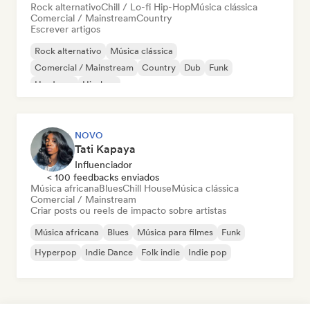
Rock alternativo
Chill / Lo-fi Hip-Hop
Música clássica
Comercial / Mainstream
Country
Escrever artigos
Rock alternativo
Música clássica
Comercial / Mainstream
Country
Dub
Funk
Hardcore
Hip-hop
NOVO
Tati Kapaya
Influenciador
< 100 feedbacks enviados
Música africana
Blues
Chill House
Música clássica
Comercial / Mainstream
Criar posts ou reels de impacto sobre artistas
Música africana
Blues
Música para filmes
Funk
Hyperpop
Indie Dance
Folk indie
Indie pop