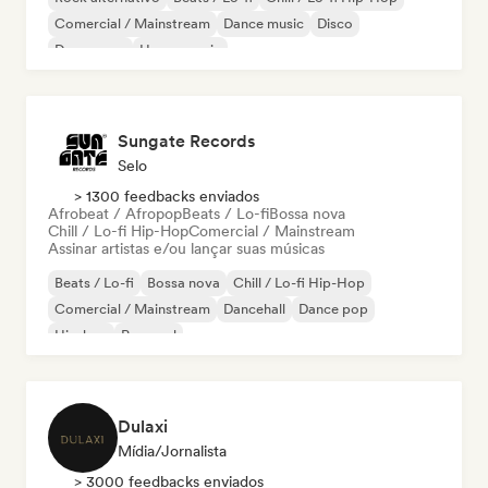
Comercial / Mainstream
Dance music
Disco
Dream pop
House music
Sungate Records
Selo
> 1300 feedbacks enviados
Afrobeat / Afropop
Beats / Lo-fi
Bossa nova
Chill / Lo-fi Hip-Hop
Comercial / Mainstream
Assinar artistas e/ou lançar suas músicas
Beats / Lo-fi
Bossa nova
Chill / Lo-fi Hip-Hop
Comercial / Mainstream
Dancehall
Dance pop
Hip-hop
Pop soul
Dulaxi
Mídia/Jornalista
> 3000 feedbacks enviados