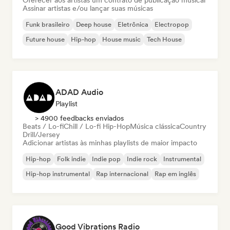
Oferecer aos artistas um contrato de publicação musical
Assinar artistas e/ou lançar suas músicas
Funk brasileiro
Deep house
Eletrônica
Electropop
Future house
Hip-hop
House music
Tech House
ADAD Audio
Playlist
> 4900 feedbacks enviados
Beats / Lo-fi
Chill / Lo-fi Hip-Hop
Música clássica
Country
Drill/Jersey
Adicionar artistas às minhas playlists de maior impacto
Hip-hop
Folk indie
Indie pop
Indie rock
Instrumental
Hip-hop instrumental
Rap internacional
Rap em inglês
Good Vibrations Radio