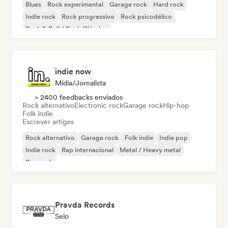
Blues
Rock experimental
Garage rock
Hard rock
Indie rock
Rock progressivo
Rock psicodélico
Rock & Roll / Rock Clássico
indie now
Mídia/Jornalista
> 2400 feedbacks enviados
Rock alternativo
Electronic rock
Garage rock
Hip-hop
Folk indie
Escrever artigos
Rock alternativo
Garage rock
Folk indie
Indie pop
Indie rock
Rap internacional
Metal / Heavy metal
Pop rock
Pravda Records
Selo