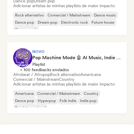
Dance pop
Dream pop
Adicionar artistas às minhas playlists de maior impacto
Rock alternativo
Comercial / Mainstream
Dance music
Dance pop
Dream pop
Electronic rock
Future house
Garage rock
NOVO
Pop Machine Mode 🤖 AI Music, Indie Pop & Dream Pop
Playlist
< 100 feedbacks enviados
Afrobeat / Afropop
Rock alternativo
Americana
Comercial / Mainstream
Country
Adicionar artistas às minhas playlists de maior impacto
Americana
Comercial / Mainstream
Country
Dance pop
Hyperpop
Folk indie
Indie pop
Pop internacional