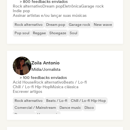
> 800 feedbacks enviados
Rock alternativo
Dream pop
Eletrônica
Garage rock
Indie pop
Assinar artistas e/ou lançar suas músicas
Rock alternativo
Dream pop
Garage rock
New wave
Pop soul
Reggae
Shoegaze
Soul
Zoila Antonio
Mídia/Jornalista
> 100 feedbacks enviados
Acid House
Rock alternativo
Beats / Lo-fi
Chill / Lo-fi Hip-Hop
Música clássica
Escrever artigos
Rock alternativo
Beats / Lo-fi
Chill / Lo-fi Hip-Hop
Comercial / Mainstream
Dance music
Disco
Dream pop
House music