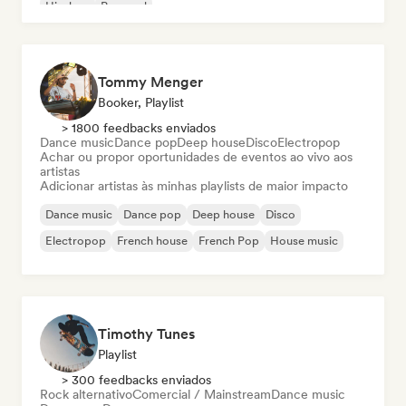
Hip-hop
Pop soul
Tommy Menger
Booker, Playlist
> 1800 feedbacks enviados
Dance music
Dance pop
Deep house
Disco
Electropop
Achar ou propor oportunidades de eventos ao vivo aos
artistas
Adicionar artistas às minhas playlists de maior impacto
Dance music
Dance pop
Deep house
Disco
Electropop
French house
French Pop
House music
Timothy Tunes
Playlist
> 300 feedbacks enviados
Rock alternativo
Comercial / Mainstream
Dance music