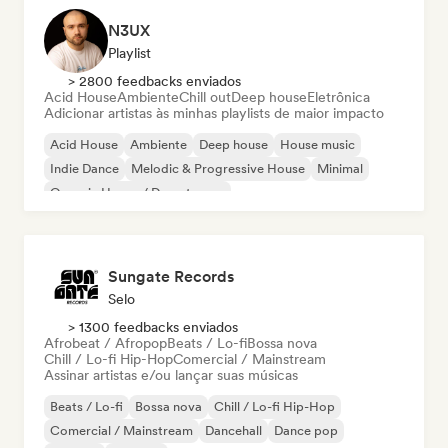
N3UX
Playlist
> 2800 feedbacks enviados
Acid House
Ambiente
Chill out
Deep house
Eletrônica
Adicionar artistas às minhas playlists de maior impacto
Acid House
Ambiente
Deep house
House music
Indie Dance
Melodic & Progressive House
Minimal
Organic House / Downtempo
Sungate Records
Selo
> 1300 feedbacks enviados
Afrobeat / Afropop
Beats / Lo-fi
Bossa nova
Chill / Lo-fi Hip-Hop
Comercial / Mainstream
Assinar artistas e/ou lançar suas músicas
Beats / Lo-fi
Bossa nova
Chill / Lo-fi Hip-Hop
Comercial / Mainstream
Dancehall
Dance pop