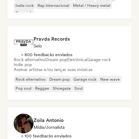
Indie rock
Rap internacional
Metal / Heavy metal
Pop rock
Pravda Records
Selo
> 800 feedbacks enviados
Rock alternativo
Dream pop
Eletrônica
Garage rock
Indie pop
Assinar artistas e/ou lançar suas músicas
Rock alternativo
Dream pop
Garage rock
New wave
Pop soul
Reggae
Shoegaze
Soul
Zoila Antonio
Mídia/Jornalista
> 100 feedbacks enviados