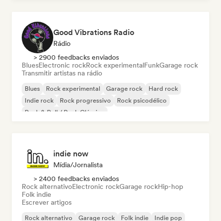
Good Vibrations Radio
Rádio
> 2900 feedbacks enviados
Blues
Electronic rock
Rock experimental
Funk
Garage rock
Transmitir artistas na rádio
Blues
Rock experimental
Garage rock
Hard rock
Indie rock
Rock progressivo
Rock psicodélico
Rock & Roll / Rock Clássico
indie now
Mídia/Jornalista
> 2400 feedbacks enviados
Rock alternativo
Electronic rock
Garage rock
Hip-hop
Folk indie
Escrever artigos
Rock alternativo
Garage rock
Folk indie
Indie pop