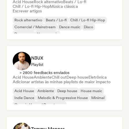
Acid House
Rock alternativo
Beats / Lo-fi
Chill / Lo-fi Hip-Hop
Música clássica
Escrever artigos
Rock alternativo
Beats / Lo-fi
Chill / Lo-fi Hip-Hop
Comercial / Mainstream
Dance music
Disco
Dream pop
House music
N3UX
Playlist
> 2800 feedbacks enviados
Acid House
Ambiente
Chill out
Deep house
Eletrônica
Adicionar artistas às minhas playlists de maior impacto
Acid House
Ambiente
Deep house
House music
Indie Dance
Melodic & Progressive House
Minimal
Organic House / Downtempo
Tommy Menger