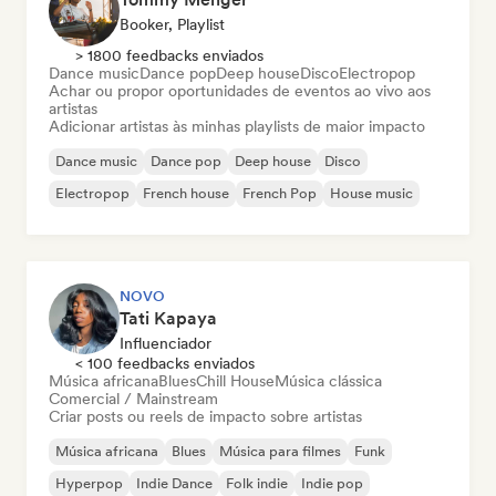
Booker, Playlist
> 1800 feedbacks enviados
Dance music
Dance pop
Deep house
Disco
Electropop
Achar ou propor oportunidades de eventos ao vivo aos
artistas
Adicionar artistas às minhas playlists de maior impacto
Dance music
Dance pop
Deep house
Disco
Electropop
French house
French Pop
House music
NOVO
Tati Kapaya
Influenciador
< 100 feedbacks enviados
Música africana
Blues
Chill House
Música clássica
Comercial / Mainstream
Criar posts ou reels de impacto sobre artistas
Música africana
Blues
Música para filmes
Funk
Hyperpop
Indie Dance
Folk indie
Indie pop