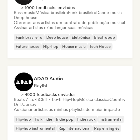
> 1000 feedbacks enviados
Bass music
Música brasileira
Funk brasileiro
Dance music
Deep house
Oferecer aos artistas um contrato de publicação musical
Assinar artistas e/ou lançar suas músicas
Funk brasileiro
Deep house
Eletrônica
Electropop
Future house
Hip-hop
House music
Tech House
ADAD Audio
Playlist
> 4900 feedbacks enviados
Beats / Lo-fi
Chill / Lo-fi Hip-Hop
Música clássica
Country
Drill/Jersey
Adicionar artistas às minhas playlists de maior impacto
Hip-hop
Folk indie
Indie pop
Indie rock
Instrumental
Hip-hop instrumental
Rap internacional
Rap em inglês