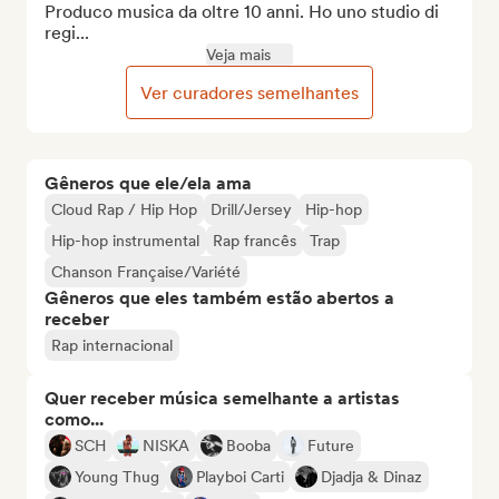
Produco musica da oltre 10 anni. Ho uno studio di 
regi...
Veja mais
Ver curadores semelhantes
Gêneros que ele/ela ama
Cloud Rap / Hip Hop
Drill/Jersey
Hip-hop
Hip-hop instrumental
Rap francês
Trap
Chanson Française/Variété
Gêneros que eles também estão abertos a
receber
Rap internacional
Quer receber música semelhante a artistas
como...
SCH
NISKA
Booba
Future
Young Thug
Playboi Carti
Djadja & Dinaz