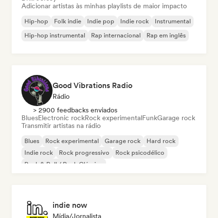
Adicionar artistas às minhas playlists de maior impacto
Hip-hop
Folk indie
Indie pop
Indie rock
Instrumental
Hip-hop instrumental
Rap internacional
Rap em inglês
Good Vibrations Radio
Rádio
> 2900 feedbacks enviados
Blues
Electronic rock
Rock experimental
Funk
Garage rock
Transmitir artistas na rádio
Blues
Rock experimental
Garage rock
Hard rock
Indie rock
Rock progressivo
Rock psicodélico
Rock & Roll / Rock Clássico
indie now
Mídia/Jornalista