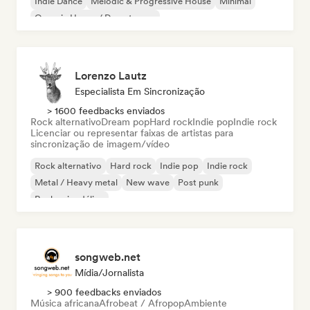
Indie Dance
Melodic & Progressive House
Minimal
Organic House / Downtempo
Lorenzo Lautz
Especialista Em Sincronização
> 1600 feedbacks enviados
Rock alternativo
Dream pop
Hard rock
Indie pop
Indie rock
Licenciar ou representar faixas de artistas para
sincronização de imagem/vídeo
Rock alternativo
Hard rock
Indie pop
Indie rock
Metal / Heavy metal
New wave
Post punk
Rock psicodélico
songweb.net
Mídia/Jornalista
> 900 feedbacks enviados
Música africana
Afrobeat / Afropop
Ambiente