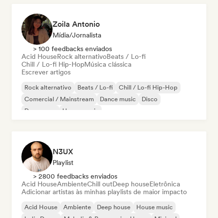
Zoila Antonio
Mídia/Jornalista
> 100 feedbacks enviados
Acid House
Rock alternativo
Beats / Lo-fi
Chill / Lo-fi Hip-Hop
Música clássica
Escrever artigos
Rock alternativo
Beats / Lo-fi
Chill / Lo-fi Hip-Hop
Comercial / Mainstream
Dance music
Disco
Dream pop
House music
N3UX
Playlist
> 2800 feedbacks enviados
Acid House
Ambiente
Chill out
Deep house
Eletrônica
Adicionar artistas às minhas playlists de maior impacto
Acid House
Ambiente
Deep house
House music