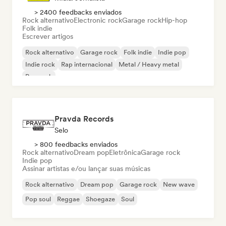
> 2400 feedbacks enviados
Rock alternativo
Electronic rock
Garage rock
Hip-hop
Folk indie
Escrever artigos
Rock alternativo
Garage rock
Folk indie
Indie pop
Indie rock
Rap internacional
Metal / Heavy metal
Pop rock
Pravda Records
Selo
> 800 feedbacks enviados
Rock alternativo
Dream pop
Eletrônica
Garage rock
Indie pop
Assinar artistas e/ou lançar suas músicas
Rock alternativo
Dream pop
Garage rock
New wave
Pop soul
Reggae
Shoegaze
Soul