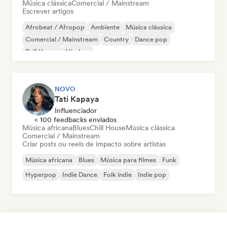
Música clássica
Comercial / Mainstream
Escrever artigos
Afrobeat / Afropop
Ambiente
Música clássica
Comercial / Mainstream
Country
Dance pop
Drill/Jersey
Hip-hop
NOVO
Tati Kapaya
Influenciador
< 100 feedbacks enviados
Música africana
Blues
Chill House
Música clássica
Comercial / Mainstream
Criar posts ou reels de impacto sobre artistas
Música africana
Blues
Música para filmes
Funk
Hyperpop
Indie Dance
Folk indie
Indie pop