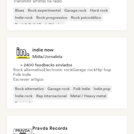
Transmitir artistas na rádio
Blues
Rock experimental
Garage rock
Hard rock
Indie rock
Rock progressivo
Rock psicodélico
Rock & Roll / Rock Clássico
indie now
Mídia/Jornalista
> 2400 feedbacks enviados
Rock alternativo
Electronic rock
Garage rock
Hip-hop
Folk indie
Escrever artigos
Rock alternativo
Garage rock
Folk indie
Indie pop
Indie rock
Rap internacional
Metal / Heavy metal
Pop rock
Pravda Records