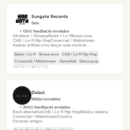
Sungate Records
Selo
> 1300 feedbacks enviados
Afrobeat / Afropop
Beats / Lo-fi
Bossa nova
Chill / Lo-fi Hip-Hop
Comercial / Mainstream
Assinar artistas e/ou lançar suas músicas
Beats / Lo-fi
Bossa nova
Chill / Lo-fi Hip-Hop
Comercial / Mainstream
Dancehall
Dance pop
Hip-hop
Pop soul
Dulaxi
Mídia/Jornalista
> 3000 feedbacks enviados
Rock alternativo
Chill / Lo-fi Hip-Hop
Música clássica
Comercial / Mainstream
Country
Escrever artigos