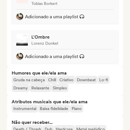
Tobias Borkert
Adicionado a uma playlist
L'Ombre
Lorenz Dunkel
Adicionado a uma playlist
Humores que ele/ela ama
Gruda na cabeça
Chill
Criativo
Downbeat
Lo-fi
Dreamy
Relaxante
Simples
Atributos musicais que ele/ela ama
Instrumental
Baixa fidelidade
Piano
Não quer receber...
Death / Thrash
Dub
Hardcore
Metal melódico