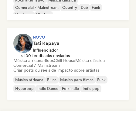
Rock alternativo
Música clássica
Comercial / Mainstream
Country
Dub
Funk
Hardcore
Hip-hop
NOVO
Tati Kapaya
Influenciador
< 100 feedbacks enviados
Música africana
Blues
Chill House
Música clássica
Comercial / Mainstream
Criar posts ou reels de impacto sobre artistas
Música africana
Blues
Música para filmes
Funk
Hyperpop
Indie Dance
Folk indie
Indie pop