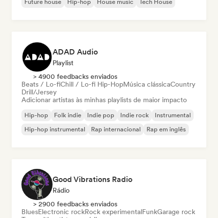
Future house
Hip-hop
House music
Tech House
ADAD Audio
Playlist
> 4900 feedbacks enviados
Beats / Lo-fi
Chill / Lo-fi Hip-Hop
Música clássica
Country
Drill/Jersey
Adicionar artistas às minhas playlists de maior impacto
Hip-hop
Folk indie
Indie pop
Indie rock
Instrumental
Hip-hop instrumental
Rap internacional
Rap em inglês
Good Vibrations Radio
Rádio
> 2900 feedbacks enviados
Blues
Electronic rock
Rock experimental
Funk
Garage rock