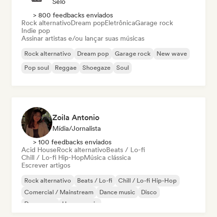
Selo
> 800 feedbacks enviados
Rock alternativo
Dream pop
Eletrônica
Garage rock
Indie pop
Assinar artistas e/ou lançar suas músicas
Rock alternativo
Dream pop
Garage rock
New wave
Pop soul
Reggae
Shoegaze
Soul
Zoila Antonio
Mídia/Jornalista
> 100 feedbacks enviados
Acid House
Rock alternativo
Beats / Lo-fi
Chill / Lo-fi Hip-Hop
Música clássica
Escrever artigos
Rock alternativo
Beats / Lo-fi
Chill / Lo-fi Hip-Hop
Comercial / Mainstream
Dance music
Disco
Dream pop
House music