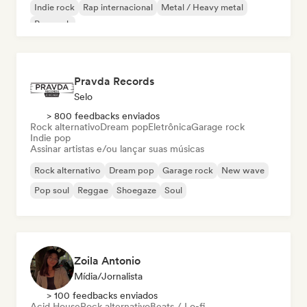
Indie rock
Rap internacional
Metal / Heavy metal
Pop rock
Pravda Records
Selo
> 800 feedbacks enviados
Rock alternativo
Dream pop
Eletrônica
Garage rock
Indie pop
Assinar artistas e/ou lançar suas músicas
Rock alternativo
Dream pop
Garage rock
New wave
Pop soul
Reggae
Shoegaze
Soul
Zoila Antonio
Mídia/Jornalista
> 100 feedbacks enviados
Acid House
Rock alternativo
Beats / Lo-fi