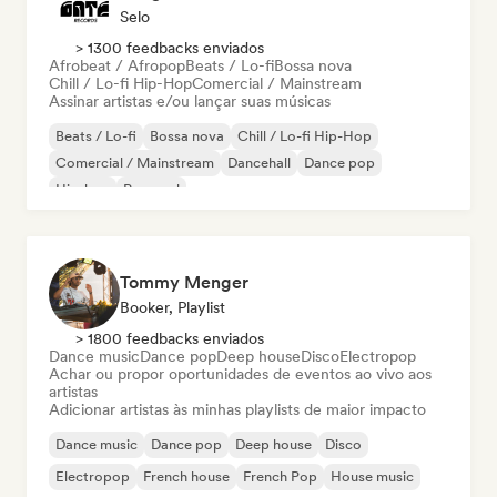
Selo
> 1300 feedbacks enviados
Afrobeat / Afropop
Beats / Lo-fi
Bossa nova
Chill / Lo-fi Hip-Hop
Comercial / Mainstream
Assinar artistas e/ou lançar suas músicas
Beats / Lo-fi
Bossa nova
Chill / Lo-fi Hip-Hop
Comercial / Mainstream
Dancehall
Dance pop
Hip-hop
Pop soul
Tommy Menger
Booker, Playlist
> 1800 feedbacks enviados
Dance music
Dance pop
Deep house
Disco
Electropop
Achar ou propor oportunidades de eventos ao vivo aos
artistas
Adicionar artistas às minhas playlists de maior impacto
Dance music
Dance pop
Deep house
Disco
Electropop
French house
French Pop
House music