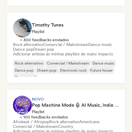
Timothy Tunes
Playlist
> 300 feedbacks enviados
Rock alternativo
Comercial / Mainstream
Dance music
Dance pop
Dream pop
Adicionar artistas às minhas playlists de maior impacto
Rock alternativo
Comercial / Mainstream
Dance music
Dance pop
Dream pop
Electronic rock
Future house
Garage rock
NOVO
Pop Machine Mode 🤖 AI Music, Indie Pop & Dream Pop
Playlist
< 100 feedbacks enviados
Afrobeat / Afropop
Rock alternativo
Americana
Comercial / Mainstream
Country
Adicionar artistas às minhas playlists de maior impacto