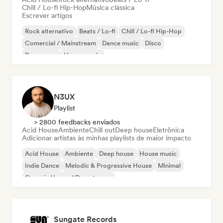
Chill / Lo-fi Hip-Hop
Música clássica
Escrever artigos
Rock alternativo
Beats / Lo-fi
Chill / Lo-fi Hip-Hop
Comercial / Mainstream
Dance music
Disco
Dream pop
House music
N3UX
Playlist
> 2800 feedbacks enviados
Acid House
Ambiente
Chill out
Deep house
Eletrônica
Adicionar artistas às minhas playlists de maior impacto
Acid House
Ambiente
Deep house
House music
Indie Dance
Melodic & Progressive House
Minimal
Organic House / Downtempo
Sungate Records