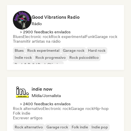
Good Vibrations Radio
Rádio
> 2900 feedbacks enviados
Blues
Electronic rock
Rock experimental
Funk
Garage rock
Transmitir artistas na rádio
Blues
Rock experimental
Garage rock
Hard rock
Indie rock
Rock progressivo
Rock psicodélico
Rock & Roll / Rock Clássico
indie now
Mídia/Jornalista
> 2400 feedbacks enviados
Rock alternativo
Electronic rock
Garage rock
Hip-hop
Folk indie
Escrever artigos
Rock alternativo
Garage rock
Folk indie
Indie pop