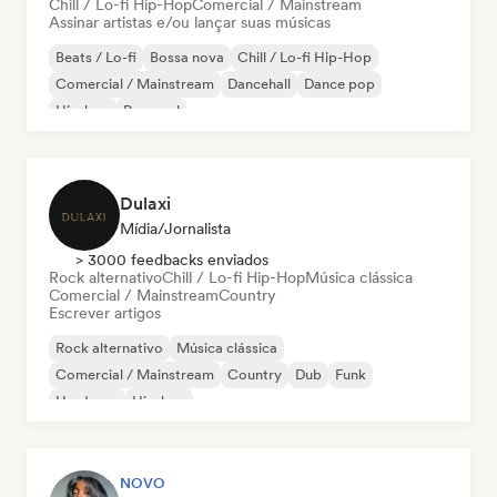
Chill / Lo-fi Hip-Hop
Comercial / Mainstream
Assinar artistas e/ou lançar suas músicas
Beats / Lo-fi
Bossa nova
Chill / Lo-fi Hip-Hop
Comercial / Mainstream
Dancehall
Dance pop
Hip-hop
Pop soul
Dulaxi
Mídia/Jornalista
> 3000 feedbacks enviados
Rock alternativo
Chill / Lo-fi Hip-Hop
Música clássica
Comercial / Mainstream
Country
Escrever artigos
Rock alternativo
Música clássica
Comercial / Mainstream
Country
Dub
Funk
Hardcore
Hip-hop
NOVO