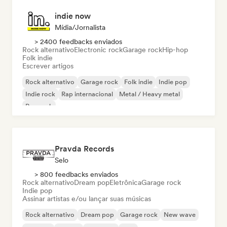
indie now
Mídia/Jornalista
> 2400 feedbacks enviados
Rock alternativo
Electronic rock
Garage rock
Hip-hop
Folk indie
Escrever artigos
Rock alternativo
Garage rock
Folk indie
Indie pop
Indie rock
Rap internacional
Metal / Heavy metal
Pop rock
Pravda Records
Selo
> 800 feedbacks enviados
Rock alternativo
Dream pop
Eletrônica
Garage rock
Indie pop
Assinar artistas e/ou lançar suas músicas
Rock alternativo
Dream pop
Garage rock
New wave