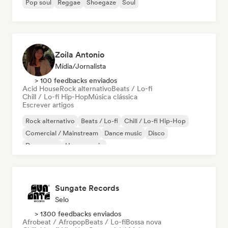
Pop soul
Reggae
Shoegaze
Soul
Zoila Antonio
Mídia/Jornalista
> 100 feedbacks enviados
Acid House
Rock alternativo
Beats / Lo-fi
Chill / Lo-fi Hip-Hop
Música clássica
Escrever artigos
Rock alternativo
Beats / Lo-fi
Chill / Lo-fi Hip-Hop
Comercial / Mainstream
Dance music
Disco
Dream pop
House music
Sungate Records
Selo
> 1300 feedbacks enviados
Afrobeat / Afropop
Beats / Lo-fi
Bossa nova