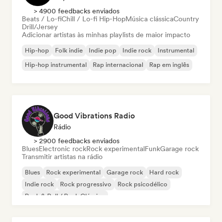
> 4900 feedbacks enviados
Beats / Lo-fi
Chill / Lo-fi Hip-Hop
Música clássica
Country
Drill/Jersey
Adicionar artistas às minhas playlists de maior impacto
Hip-hop
Folk indie
Indie pop
Indie rock
Instrumental
Hip-hop instrumental
Rap internacional
Rap em inglês
Good Vibrations Radio
Rádio
> 2900 feedbacks enviados
Blues
Electronic rock
Rock experimental
Funk
Garage rock
Transmitir artistas na rádio
Blues
Rock experimental
Garage rock
Hard rock
Indie rock
Rock progressivo
Rock psicodélico
Rock & Roll / Rock Clássico