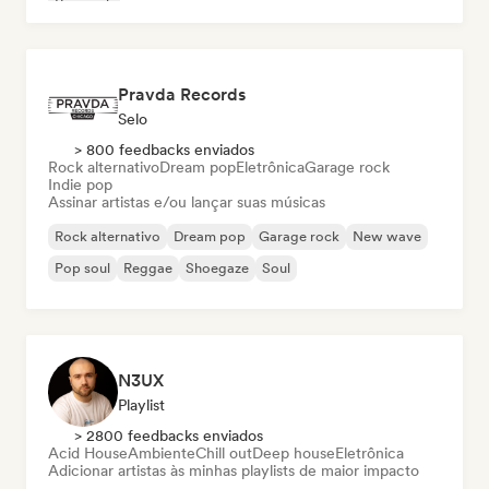
Pop rock
Pravda Records
Selo
> 800 feedbacks enviados
Rock alternativo
Dream pop
Eletrônica
Garage rock
Indie pop
Assinar artistas e/ou lançar suas músicas
Rock alternativo
Dream pop
Garage rock
New wave
Pop soul
Reggae
Shoegaze
Soul
N3UX
Playlist
> 2800 feedbacks enviados
Acid House
Ambiente
Chill out
Deep house
Eletrônica
Adicionar artistas às minhas playlists de maior impacto