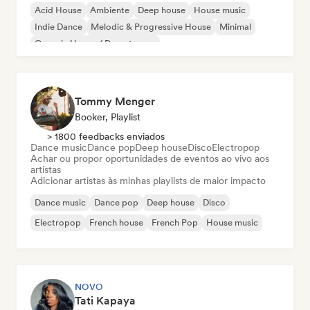
Acid House
Ambiente
Deep house
House music
Indie Dance
Melodic & Progressive House
Minimal
Organic House / Downtempo
Tommy Menger
Booker, Playlist
> 1800 feedbacks enviados
Dance music
Dance pop
Deep house
Disco
Electropop
Achar ou propor oportunidades de eventos ao vivo aos
artistas
Adicionar artistas às minhas playlists de maior impacto
Dance music
Dance pop
Deep house
Disco
Electropop
French house
French Pop
House music
NOVO
Tati Kapaya