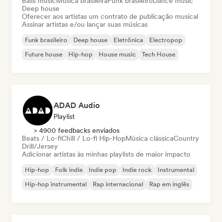
Bass music
Música brasileira
Funk brasileiro
Dance music
Deep house
Oferecer aos artistas um contrato de publicação musical
Assinar artistas e/ou lançar suas músicas
Funk brasileiro
Deep house
Eletrônica
Electropop
Future house
Hip-hop
House music
Tech House
ADAD Audio
Playlist
> 4900 feedbacks enviados
Beats / Lo-fi
Chill / Lo-fi Hip-Hop
Música clássica
Country
Drill/Jersey
Adicionar artistas às minhas playlists de maior impacto
Hip-hop
Folk indie
Indie pop
Indie rock
Instrumental
Hip-hop instrumental
Rap internacional
Rap em inglês