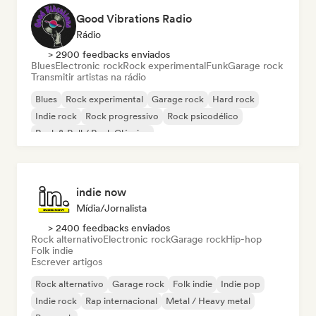
Good Vibrations Radio
Rádio
> 2900 feedbacks enviados
Blues
Electronic rock
Rock experimental
Funk
Garage rock
Transmitir artistas na rádio
Blues
Rock experimental
Garage rock
Hard rock
Indie rock
Rock progressivo
Rock psicodélico
Rock & Roll / Rock Clássico
indie now
Mídia/Jornalista
> 2400 feedbacks enviados
Rock alternativo
Electronic rock
Garage rock
Hip-hop
Folk indie
Escrever artigos
Rock alternativo
Garage rock
Folk indie
Indie pop
Indie rock
Rap internacional
Metal / Heavy metal