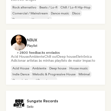
Rock alternativo
Beats / Lo-fi
Chill / Lo-fi Hip-Hop
Comercial / Mainstream
Dance music
Disco
Dream pop
House music
N3UX
Playlist
> 2800 feedbacks enviados
Acid House
Ambiente
Chill out
Deep house
Eletrônica
Adicionar artistas às minhas playlists de maior impacto
Acid House
Ambiente
Deep house
House music
Indie Dance
Melodic & Progressive House
Minimal
Organic House / Downtempo
Sungate Records
Selo