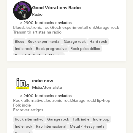
Good Vibrations Radio
Rádio
> 2900 feedbacks enviados
Blues
Electronic rock
Rock experimental
Funk
Garage rock
Transmitir artistas na rádio
Blues
Rock experimental
Garage rock
Hard rock
Indie rock
Rock progressivo
Rock psicodélico
Rock & Roll / Rock Clássico
indie now
Mídia/Jornalista
> 2400 feedbacks enviados
Rock alternativo
Electronic rock
Garage rock
Hip-hop
Folk indie
Escrever artigos
Rock alternativo
Garage rock
Folk indie
Indie pop
Indie rock
Rap internacional
Metal / Heavy metal