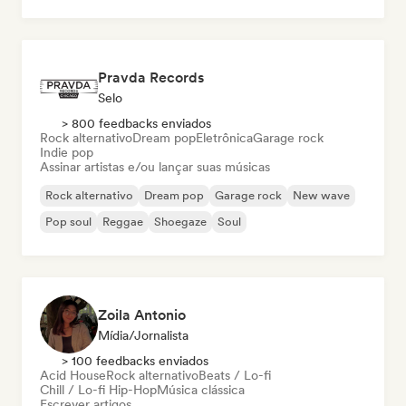
Pop rock
Pravda Records
Selo
> 800 feedbacks enviados
Rock alternativo
Dream pop
Eletrônica
Garage rock
Indie pop
Assinar artistas e/ou lançar suas músicas
Rock alternativo
Dream pop
Garage rock
New wave
Pop soul
Reggae
Shoegaze
Soul
Zoila Antonio
Mídia/Jornalista
> 100 feedbacks enviados
Acid House
Rock alternativo
Beats / Lo-fi
Chill / Lo-fi Hip-Hop
Música clássica
Escrever artigos