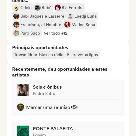
como...
Criolo
Bebé
Bia Ferreira
Babi Jaques e Lasserre
Luedji Luna
Francisco, el Hombre
Marina Sena
Puro Suco
Ver tudo +12
Principais oportunidades
Transmitir artistas na rádio
Escrever artigos
Recentemente, deu oportunidades a estes
artistas
Seis e ônibus
Pedro Satto
Marcar uma reunião
PONTE PALAFITA
Loham