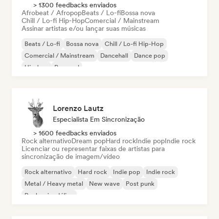
> 1300 feedbacks enviados
Afrobeat / Afropop
Beats / Lo-fi
Bossa nova
Chill / Lo-fi Hip-Hop
Comercial / Mainstream
Assinar artistas e/ou lançar suas músicas
Beats / Lo-fi
Bossa nova
Chill / Lo-fi Hip-Hop
Comercial / Mainstream
Dancehall
Dance pop
Hip-hop
Pop soul
Lorenzo Lautz
Especialista Em Sincronização
> 1600 feedbacks enviados
Rock alternativo
Dream pop
Hard rock
Indie pop
Indie rock
Licenciar ou representar faixas de artistas para
sincronização de imagem/vídeo
Rock alternativo
Hard rock
Indie pop
Indie rock
Metal / Heavy metal
New wave
Post punk
Rock psicodélico