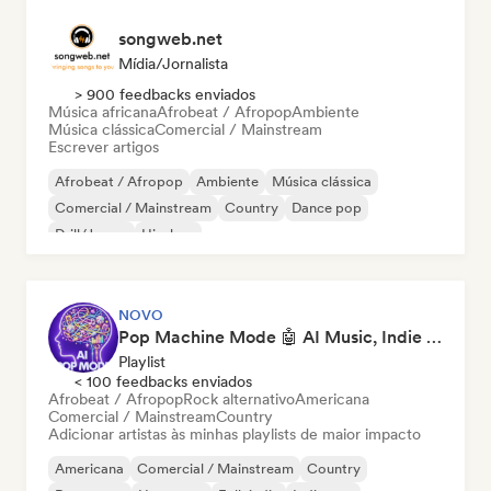
songweb.net
Mídia/Jornalista
> 900 feedbacks enviados
Música africana
Afrobeat / Afropop
Ambiente
Música clássica
Comercial / Mainstream
Escrever artigos
Afrobeat / Afropop
Ambiente
Música clássica
Comercial / Mainstream
Country
Dance pop
Drill/Jersey
Hip-hop
NOVO
Pop Machine Mode 🤖 AI Music, Indie Pop & Dream Pop
Playlist
< 100 feedbacks enviados
Afrobeat / Afropop
Rock alternativo
Americana
Comercial / Mainstream
Country
Adicionar artistas às minhas playlists de maior impacto
Americana
Comercial / Mainstream
Country