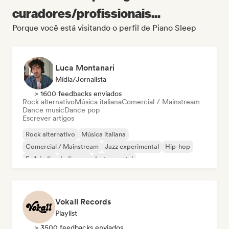
curadores/profissionais...
Porque você está visitando o perfil de Piano Sleep
Luca Montanari
Mídia/Jornalista
> 1600 feedbacks enviados
Rock alternativo
Música italiana
Comercial / Mainstream
Dance music
Dance pop
Escrever artigos
Rock alternativo
Música italiana
Comercial / Mainstream
Jazz experimental
Hip-hop
Folk indie
Indie pop
Instrumental
Vokall Records
Playlist
> 3500 feedbacks enviados