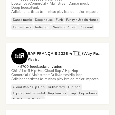
Bossa nova
Comercial / Mainstream
Dance music
Deep house
Funk
Adicionar artistas às minhas playlists de maior impacto
Dance music
Deep house
Funk
Funky / Jackin House
House music
Indie pop
Nu-disco / Italo
Pop soul
RAP FRANÇAIS 2026 🔥🇫🇷 (Way Records)
Playlist
> 5700 feedbacks enviados
Chill / Lo-fi Hip-Hop
Cloud Rap / Hip Hop
Comercial / Mainstream
Drill/Jersey
Hip-hop
Adicionar artistas às minhas playlists de maior impacto
Cloud Rap / Hip Hop
Drill/Jersey
Hip-hop
Hip-hop instrumental
Rap francês
Trap
Pop urbano
Chill / Lo-fi Hip-Hop