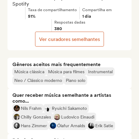
Spotify
Taxa de compartilhamento
Compartilha em
51%
1 dia
Respostas dadas
380
Ver curadores semelhantes
Gêneros aceitos mais frequentemente
Música clássica
Música para filmes
Instrumental
Neo / Clássico moderno
Piano solo
Quer receber música semelhante a artistas
como...
Nils Frahm
Ryuichi Sakamoto
Chilly Gonzales
Ludovico Einaudi
Hans Zimmer
Ólafur Arnalds
Erik Satie