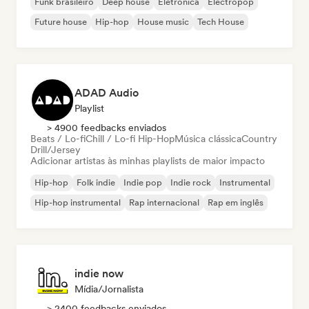
Funk brasileiro
Deep house
Eletrônica
Electropop
Future house
Hip-hop
House music
Tech House
ADAD Audio
Playlist
> 4900 feedbacks enviados
Beats / Lo-fi
Chill / Lo-fi Hip-Hop
Música clássica
Country
Drill/Jersey
Adicionar artistas às minhas playlists de maior impacto
Hip-hop
Folk indie
Indie pop
Indie rock
Instrumental
Hip-hop instrumental
Rap internacional
Rap em inglês
indie now
Mídia/Jornalista
> 2400 feedbacks enviados