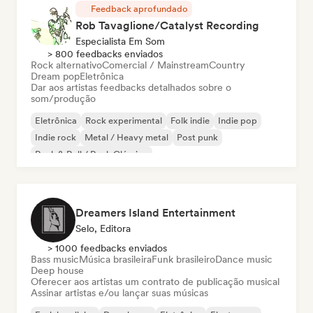
Feedback aprofundado
Rob Tavaglione/Catalyst Recording
Especialista Em Som
> 800 feedbacks enviados
Rock alternativo
Comercial / Mainstream
Country
Dream pop
Eletrônica
Dar aos artistas feedbacks detalhados sobre o
som/produção
Eletrônica
Rock experimental
Folk indie
Indie pop
Indie rock
Metal / Heavy metal
Post punk
Rock & Roll / Rock Clássico
Dreamers Island Entertainment
Selo, Editora
> 1000 feedbacks enviados
Bass music
Música brasileira
Funk brasileiro
Dance music
Deep house
Oferecer aos artistas um contrato de publicação musical
Assinar artistas e/ou lançar suas músicas