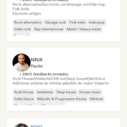
Rock alternativo
Electronic rock
Garage rock
Hip-hop
Folk indie
Escrever artigos
Rock alternativo
Garage rock
Folk indie
Indie pop
Indie rock
Rap internacional
Metal / Heavy metal
Pop rock
N3UX
Playlist
> 2800 feedbacks enviados
Acid House
Ambiente
Chill out
Deep house
Eletrônica
Adicionar artistas às minhas playlists de maior impacto
Acid House
Ambiente
Deep house
House music
Indie Dance
Melodic & Progressive House
Minimal
Organic House / Downtempo
NOVO