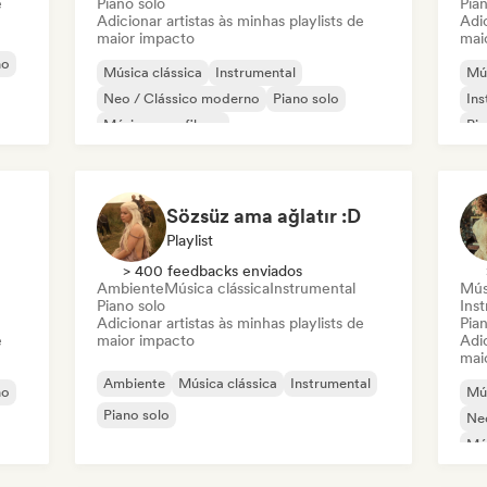
e
Piano solo
Pian
Adicionar artistas às minhas playlists de
Adic
maior impacto
mai
no
Música clássica
Instrumental
Mús
Neo / Clássico moderno
Piano solo
Ins
Música para filmes
Pia
Sözsüz ama ağlatır :D
Playlist
> 400 feedbacks enviados
Ambiente
Música clássica
Instrumental
Mús
Piano solo
Ins
Adicionar artistas às minhas playlists de
Pian
e
maior impacto
Adic
mai
Ambiente
Música clássica
Instrumental
no
Mús
Piano solo
Ne
Mús