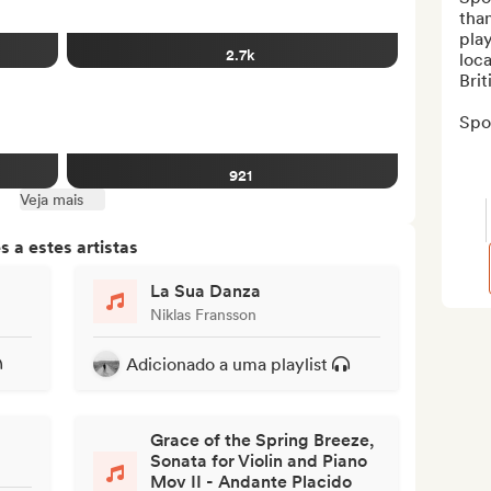
than
play
2.7k
loca
Brit
Spo
921
Veja mais
 a estes artistas
La Sua Danza
Niklas Fransson
Adicionado a uma playlist
Grace of the Spring Breeze,
Sonata for Violin and Piano
Mov II - Andante Placido