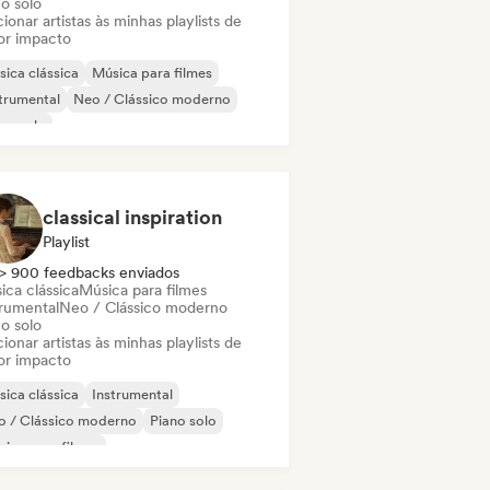
o solo
ionar artistas às minhas playlists de
or impacto
ica clássica
Música para filmes
trumental
Neo / Clássico moderno
no solo
classical inspiration
Playlist
> 900 feedbacks enviados
ica clássica
Música para filmes
trumental
Neo / Clássico moderno
o solo
ionar artistas às minhas playlists de
or impacto
ica clássica
Instrumental
o / Clássico moderno
Piano solo
ica para filmes