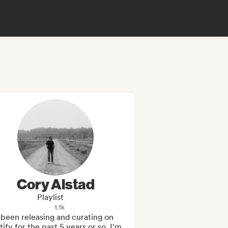
Cory Alstad
Playlist
1.1k
 been releasing and curating on 
ify for the past 5 years or so. I'm 