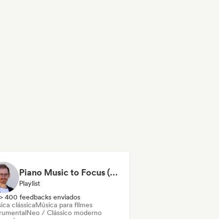
Piano Music to Focus (by Andreas Wolff)
Playlist
> 400 feedbacks enviados
ica clássica
Música para filmes
trumental
Neo / Clássico moderno