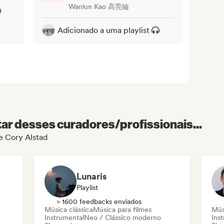
Wanlun Kao 高莞綸
Adicionado a uma playlist
r desses curadores/profissionais...
de Cory Alstad
Lunaris
Playlist
> 1600 feedbacks enviados
Música clássica
Música para filmes
Mús
Instrumental
Neo / Clássico moderno
Ins