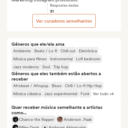
Respostas dadas
31
Ver curadores semelhantes
Gêneros que ele/ela ama
Ambiente
Beats / Lo-fi
Chill out
Eletrônica
Música para filmes
Instrumental
Lofi bedroom
Jazz moderno
Soul
Trip hop
Gêneros que eles também estão abertos a
receber
Afrobeat / Afropop
Blues
Chill / Lo-fi Hip-Hop
Música clássica
Jazz experimental
Funk
Ver tudo +4
Quer receber música semelhante a artistas
como...
Chance the Rapper
Anderson .Paak
Miles Davis
Ambrose Akinmusire