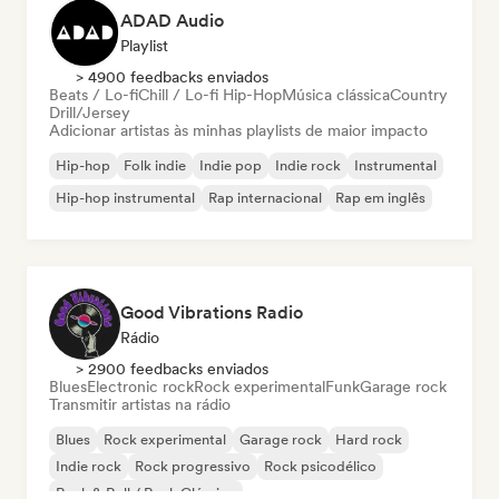
ADAD Audio
Playlist
> 4900 feedbacks enviados
Beats / Lo-fi
Chill / Lo-fi Hip-Hop
Música clássica
Country
Drill/Jersey
Adicionar artistas às minhas playlists de maior impacto
Hip-hop
Folk indie
Indie pop
Indie rock
Instrumental
Hip-hop instrumental
Rap internacional
Rap em inglês
Good Vibrations Radio
Rádio
> 2900 feedbacks enviados
Blues
Electronic rock
Rock experimental
Funk
Garage rock
Transmitir artistas na rádio
Blues
Rock experimental
Garage rock
Hard rock
Indie rock
Rock progressivo
Rock psicodélico
Rock & Roll / Rock Clássico