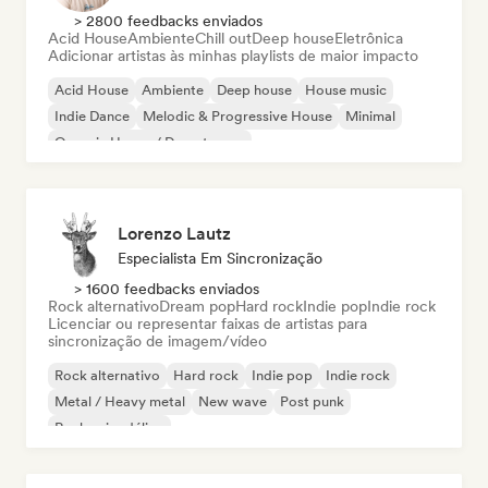
> 2800 feedbacks enviados
Acid House
Ambiente
Chill out
Deep house
Eletrônica
Adicionar artistas às minhas playlists de maior impacto
Acid House
Ambiente
Deep house
House music
Indie Dance
Melodic & Progressive House
Minimal
Organic House / Downtempo
Lorenzo Lautz
Especialista Em Sincronização
> 1600 feedbacks enviados
Rock alternativo
Dream pop
Hard rock
Indie pop
Indie rock
Licenciar ou representar faixas de artistas para
sincronização de imagem/vídeo
Rock alternativo
Hard rock
Indie pop
Indie rock
Metal / Heavy metal
New wave
Post punk
Rock psicodélico