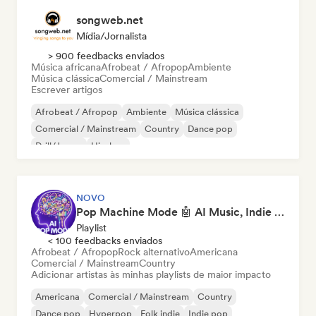
songweb.net
Mídia/Jornalista
> 900 feedbacks enviados
Música africana
Afrobeat / Afropop
Ambiente
Música clássica
Comercial / Mainstream
Escrever artigos
Afrobeat / Afropop
Ambiente
Música clássica
Comercial / Mainstream
Country
Dance pop
Drill/Jersey
Hip-hop
NOVO
Pop Machine Mode 🤖 AI Music, Indie Pop & Dream Pop
Playlist
< 100 feedbacks enviados
Afrobeat / Afropop
Rock alternativo
Americana
Comercial / Mainstream
Country
Adicionar artistas às minhas playlists de maior impacto
Americana
Comercial / Mainstream
Country
Dance pop
Hyperpop
Folk indie
Indie pop