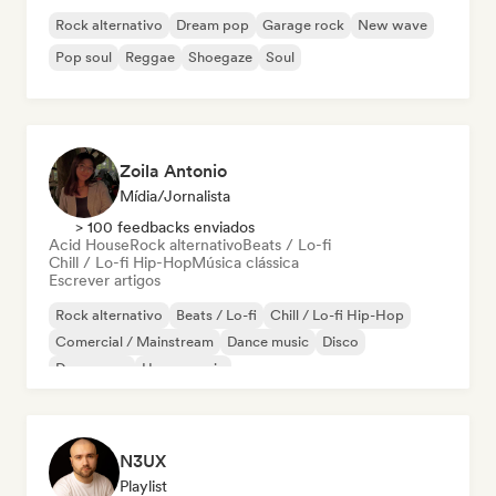
Rock alternativo
Dream pop
Garage rock
New wave
Pop soul
Reggae
Shoegaze
Soul
Zoila Antonio
Mídia/Jornalista
> 100 feedbacks enviados
Acid House
Rock alternativo
Beats / Lo-fi
Chill / Lo-fi Hip-Hop
Música clássica
Escrever artigos
Rock alternativo
Beats / Lo-fi
Chill / Lo-fi Hip-Hop
Comercial / Mainstream
Dance music
Disco
Dream pop
House music
N3UX
Playlist