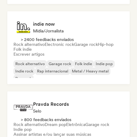
indie now
Mídia/Jornalista
> 2400 feedbacks enviados
Rock alternativo
Electronic rock
Garage rock
Hip-hop
Folk indie
Escrever artigos
Rock alternativo
Garage rock
Folk indie
Indie pop
Indie rock
Rap internacional
Metal / Heavy metal
Pop rock
Pravda Records
Selo
> 800 feedbacks enviados
Rock alternativo
Dream pop
Eletrônica
Garage rock
Indie pop
Assinar artistas e/ou lançar suas músicas