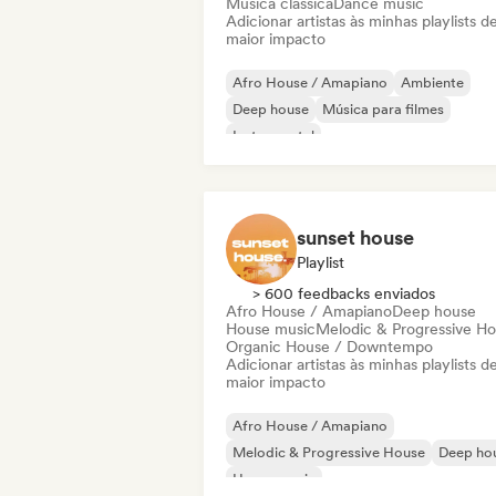
Música clássica
Dance music
Adicionar artistas às minhas playlists d
maior impacto
Afro House / Amapiano
Ambiente
Deep house
Música para filmes
Instrumental
Melodic & Progressive House
Neo / Clássico moderno
Organic House / Downtempo
sunset house
Playlist
> 600 feedbacks enviados
Afro House / Amapiano
Deep house
House music
Melodic & Progressive H
Organic House / Downtempo
Adicionar artistas às minhas playlists d
maior impacto
Afro House / Amapiano
Melodic & Progressive House
Deep ho
House music