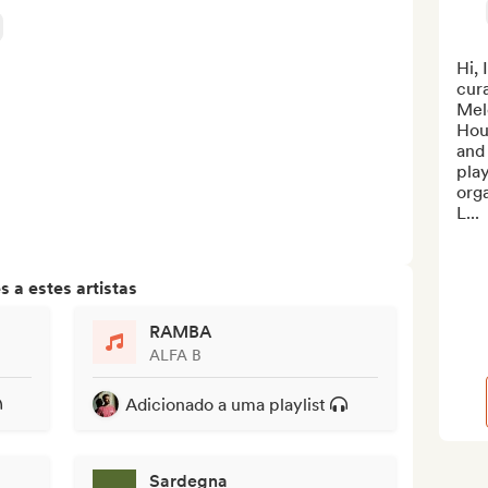
Hi,
cur
Mel
Hous
and 
play
orga
L...
 a estes artistas
RAMBA
ALFA B
Adicionado a uma playlist
Sardegna