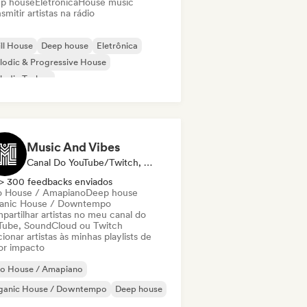
p house
Eletrônica
House music
smitir artistas na rádio
ll House
Deep house
Eletrônica
odic & Progressive House
lodic Techno
ganic House / Downtempo
Techno
ro House / Amapiano
Music And Vibes
Canal Do YouTube/Twitch, Playlist
> 300 feedbacks enviados
o House / Amapiano
Deep house
anic House / Downtempo
partilhar artistas no meu canal do
Tube, SoundCloud ou Twitch
ionar artistas às minhas playlists de
or impacto
ro House / Amapiano
ganic House / Downtempo
Deep house