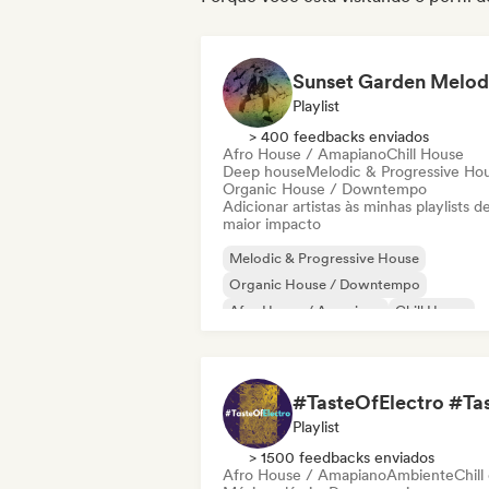
Playlist
> 400 feedbacks enviados
Afro House / Amapiano
Chill House
Deep house
Melodic & Progressive Ho
Organic House / Downtempo
Adicionar artistas às minhas playlists d
maior impacto
Melodic & Progressive House
Organic House / Downtempo
Afro House / Amapiano
Chill House
Deep house
Playlist
> 1500 feedbacks enviados
Afro House / Amapiano
Ambiente
Chill