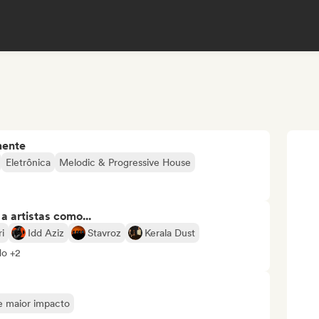
mente
Eletrônica
Melodic & Progressive House
 artistas como...
i
Idd Aziz
Stavroz
Kerala Dust
do +2
de maior impacto