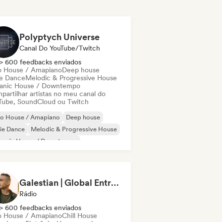
Polyptych Universe
Canal Do YouTube/Twitch
> 600 feedbacks enviados
o House / Amapiano
Deep house
ie Dance
Melodic & Progressive House
anic House / Downtempo
partilhar artistas no meu canal do
Tube, SoundCloud ou Twitch
ro House / Amapiano
Deep house
ie Dance
Melodic & Progressive House
ganic House / Downtempo
Galestian | Global Entry Radio
Rádio
> 600 feedbacks enviados
o House / Amapiano
Chill House