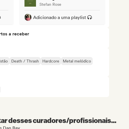
Stefan Rose
Adicionado a uma playlist
tos a receber
istão
Death / Thrash
Hardcore
Metal melódico
r desses curadores/profissionais...
de Dan Bay