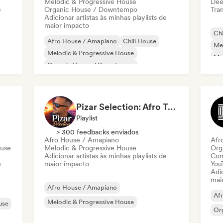
Melodic & Progressive House
Dee
e
Organic House / Downtempo
Tran
Adicionar artistas às minhas playlists de
maior impacto
Chi
Afro House / Amapiano
Chill House
Mel
Melodic & Progressive House
Me
Organic House / Downtempo
Or
Af
Pizar Selection: Afro Tribal & Melodic House
Playlist
> 300 feedbacks enviados
Afro House / Amapiano
Afr
ouse
Melodic & Progressive House
Org
Adicionar artistas às minhas playlists de
Com
e
maior impacto
You
Adic
mai
Afro House / Amapiano
Af
Melodic & Progressive House
use
Or