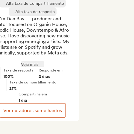
Alta taxa de compartilhamento
Alta taxa de resposta
 I’m Dan Bay — producer and 
ator focused on Organic House, 
odic House, Downtempo & Afro 
e. I love discovering new music 
supporting emerging artists. My 
lists are on Spotify and grow 
nically, supported by Meta ads. 
Veja mais
Taxa de resposta
Responde em
100%
2 dias
Taxa de compartilhamento
21%
Compartilha em
1 dia
Ver curadores semelhantes