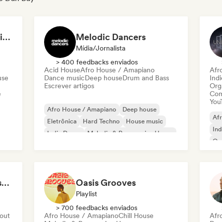
Sunset Garden Melodic & Organic House
Melodic Dancers
Mídia/Jornalista
> 400 feedbacks enviados
Acid House
Afro House / Amapiano
Afr
use
Dance music
Deep house
Drum and Bass
Ind
Escrever artigos
Org
e
Com
You
Afro House / Amapiano
Deep house
Af
Eletrônica
Hard Techno
House music
Ind
Indie Dance
Melodic & Progressive House
Or
Organic House / Downtempo
#TasteOfElectro #TasteOfMind by Gilles Bernies
Oasis Grooves
Playlist
> 700 feedbacks enviados
 out
Afro House / Amapiano
Chill House
Afr