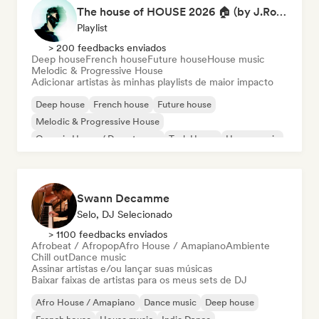
The house of HOUSE 2026 🏠 (by J.Rooms)
Playlist
> 200 feedbacks enviados
Deep house
French house
Future house
House music
Melodic & Progressive House
Adicionar artistas às minhas playlists de maior impacto
Deep house
French house
Future house
Melodic & Progressive House
Organic House / Downtempo
Tech House
House music
Swann Decamme
Selo, DJ Selecionado
> 1100 feedbacks enviados
Afrobeat / Afropop
Afro House / Amapiano
Ambiente
Chill out
Dance music
Assinar artistas e/ou lançar suas músicas
Baixar faixas de artistas para os meus sets de DJ
Afro House / Amapiano
Dance music
Deep house