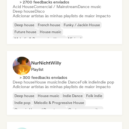
> 2700 feedbacks enviados
Acid House
Comercial / Mainstream
Dance music
Deep house
Disco
Adicionar artistas às minhas playlists de maior impacto
Deep house
French house
Funky / Jackin House
Future house
House music
Melodic & Progressive House
Minimal
Organic House / Downtempo
NurNichtWilly
Playlist
> 300 feedbacks enviados
Deep house
House music
Indie Dance
Folk indie
Indie pop
Adicionar artistas às minhas playlists de maior impacto
Deep house
House music
Indie Dance
Folk indie
Indie pop
Melodic & Progressive House
Organic House / Downtempo
Cantor-compositor