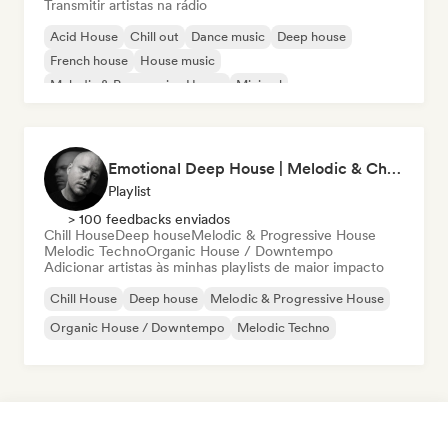
Transmitir artistas na rádio
Acid House
Chill out
Dance music
Deep house
French house
House music
Melodic & Progressive House
Minimal
Emotional Deep House | Melodic & Chill (North Skies)
Playlist
> 100 feedbacks enviados
Chill House
Deep house
Melodic & Progressive House
Melodic Techno
Organic House / Downtempo
Adicionar artistas às minhas playlists de maior impacto
Chill House
Deep house
Melodic & Progressive House
Organic House / Downtempo
Melodic Techno