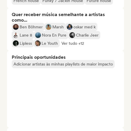
French house
Funky / Jackin House
Future house
Quer receber música semelhante a artistas
como...
Ben Böhmer
Marsh
oskar med k
Lane 8
Nora En Pure
Charlie Jeer
Lipless
Le Youth
Ver tudo +12
Principais oportunidades
Adicionar artistas às minhas playlists de maior impacto