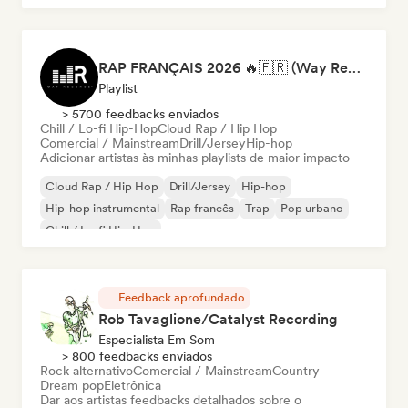
RAP FRANÇAIS 2026 🔥🇫🇷 (Way Records)
Playlist
> 5700 feedbacks enviados
Chill / Lo-fi Hip-Hop
Cloud Rap / Hip Hop
Comercial / Mainstream
Drill/Jersey
Hip-hop
Adicionar artistas às minhas playlists de maior impacto
Cloud Rap / Hip Hop
Drill/Jersey
Hip-hop
Hip-hop instrumental
Rap francês
Trap
Pop urbano
Chill / Lo-fi Hip-Hop
Feedback aprofundado
Rob Tavaglione/Catalyst Recording
Especialista Em Som
> 800 feedbacks enviados
Rock alternativo
Comercial / Mainstream
Country
Dream pop
Eletrônica
Dar aos artistas feedbacks detalhados sobre o