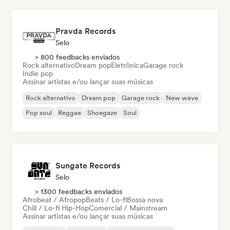
Pravda Records
Selo
> 800 feedbacks enviados
Rock alternativo
Dream pop
Eletrônica
Garage rock
Indie pop
Assinar artistas e/ou lançar suas músicas
Rock alternativo
Dream pop
Garage rock
New wave
Pop soul
Reggae
Shoegaze
Soul
Sungate Records
Selo
> 1300 feedbacks enviados
Afrobeat / Afropop
Beats / Lo-fi
Bossa nova
Chill / Lo-fi Hip-Hop
Comercial / Mainstream
Assinar artistas e/ou lançar suas músicas