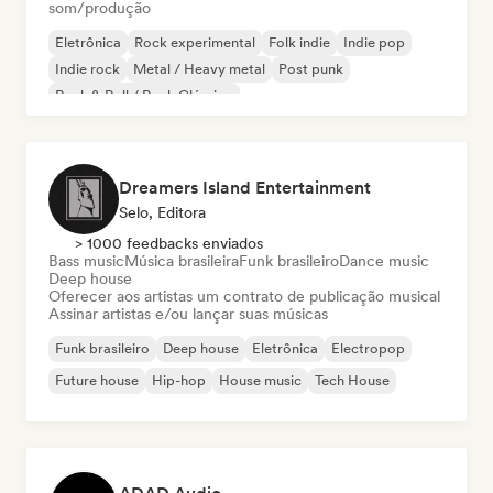
som/produção
Eletrônica
Rock experimental
Folk indie
Indie pop
Indie rock
Metal / Heavy metal
Post punk
Rock & Roll / Rock Clássico
Dreamers Island Entertainment
Selo, Editora
> 1000 feedbacks enviados
Bass music
Música brasileira
Funk brasileiro
Dance music
Deep house
Oferecer aos artistas um contrato de publicação musical
Assinar artistas e/ou lançar suas músicas
Funk brasileiro
Deep house
Eletrônica
Electropop
Future house
Hip-hop
House music
Tech House