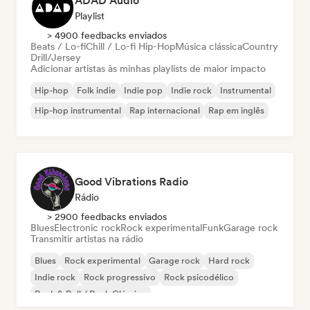
ADAD Audio
Playlist
> 4900 feedbacks enviados
Beats / Lo-fi
Chill / Lo-fi Hip-Hop
Música clássica
Country
Drill/Jersey
Adicionar artistas às minhas playlists de maior impacto
Hip-hop
Folk indie
Indie pop
Indie rock
Instrumental
Hip-hop instrumental
Rap internacional
Rap em inglês
Good Vibrations Radio
Rádio
> 2900 feedbacks enviados
Blues
Electronic rock
Rock experimental
Funk
Garage rock
Transmitir artistas na rádio
Blues
Rock experimental
Garage rock
Hard rock
Indie rock
Rock progressivo
Rock psicodélico
Rock & Roll / Rock Clássico