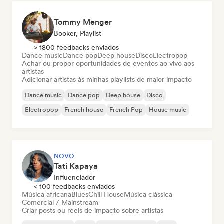
Tommy Menger
Booker, Playlist
> 1800 feedbacks enviados
Dance music
Dance pop
Deep house
Disco
Electropop
Achar ou propor oportunidades de eventos ao vivo aos
artistas
Adicionar artistas às minhas playlists de maior impacto
Dance music
Dance pop
Deep house
Disco
Electropop
French house
French Pop
House music
NOVO
Tati Kapaya
Influenciador
< 100 feedbacks enviados
Música africana
Blues
Chill House
Música clássica
Comercial / Mainstream
Criar posts ou reels de impacto sobre artistas