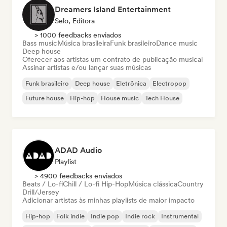
Dreamers Island Entertainment
Selo, Editora
> 1000 feedbacks enviados
Bass music
Música brasileira
Funk brasileiro
Dance music
Deep house
Oferecer aos artistas um contrato de publicação musical
Assinar artistas e/ou lançar suas músicas
Funk brasileiro
Deep house
Eletrônica
Electropop
Future house
Hip-hop
House music
Tech House
ADAD Audio
Playlist
> 4900 feedbacks enviados
Beats / Lo-fi
Chill / Lo-fi Hip-Hop
Música clássica
Country
Drill/Jersey
Adicionar artistas às minhas playlists de maior impacto
Hip-hop
Folk indie
Indie pop
Indie rock
Instrumental