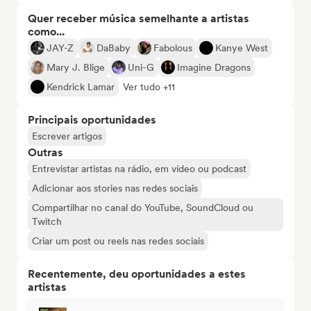
Quer receber música semelhante a artistas
como...
JAY-Z
DaBaby
Fabolous
Kanye West
Mary J. Blige
Uni-G
Imagine Dragons
Kendrick Lamar
Ver tudo +11
Principais oportunidades
Escrever artigos
Outras
Entrevistar artistas na rádio, em vídeo ou podcast
Adicionar aos stories nas redes sociais
Compartilhar no canal do YouTube, SoundCloud ou
Twitch
Criar um post ou reels nas redes sociais
Recentemente, deu oportunidades a estes
artistas