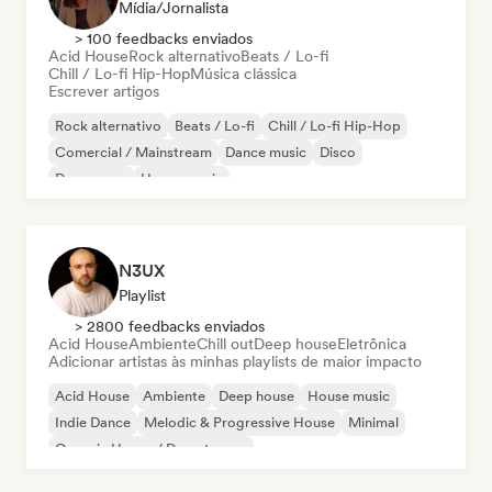
Mídia/Jornalista
> 100 feedbacks enviados
Acid House
Rock alternativo
Beats / Lo-fi
Chill / Lo-fi Hip-Hop
Música clássica
Escrever artigos
Rock alternativo
Beats / Lo-fi
Chill / Lo-fi Hip-Hop
Comercial / Mainstream
Dance music
Disco
Dream pop
House music
N3UX
Playlist
> 2800 feedbacks enviados
Acid House
Ambiente
Chill out
Deep house
Eletrônica
Adicionar artistas às minhas playlists de maior impacto
Acid House
Ambiente
Deep house
House music
Indie Dance
Melodic & Progressive House
Minimal
Organic House / Downtempo