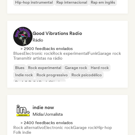
Hip-hop instrumental
Rap internacional
Rap em inglês
Good Vibrations Radio
Rádio
> 2900 feedbacks enviados
Blues
Electronic rock
Rock experimental
Funk
Garage rock
Transmitir artistas na rádio
Blues
Rock experimental
Garage rock
Hard rock
Indie rock
Rock progressivo
Rock psicodélico
Rock & Roll / Rock Clássico
indie now
Mídia/Jornalista
> 2400 feedbacks enviados
Rock alternativo
Electronic rock
Garage rock
Hip-hop
Folk indie