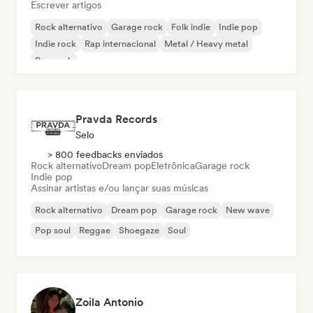
Escrever artigos
Rock alternativo
Garage rock
Folk indie
Indie pop
Indie rock
Rap internacional
Metal / Heavy metal
Pop rock
Pravda Records
Selo
> 800 feedbacks enviados
Rock alternativo
Dream pop
Eletrônica
Garage rock
Indie pop
Assinar artistas e/ou lançar suas músicas
Rock alternativo
Dream pop
Garage rock
New wave
Pop soul
Reggae
Shoegaze
Soul
Zoila Antonio