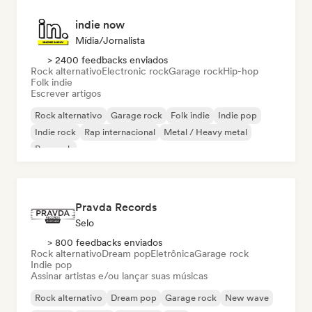
indie now
Mídia/Jornalista
> 2400 feedbacks enviados
Rock alternativo
Electronic rock
Garage rock
Hip-hop
Folk indie
Escrever artigos
Rock alternativo
Garage rock
Folk indie
Indie pop
Indie rock
Rap internacional
Metal / Heavy metal
Pop rock
Pravda Records
Selo
> 800 feedbacks enviados
Rock alternativo
Dream pop
Eletrônica
Garage rock
Indie pop
Assinar artistas e/ou lançar suas músicas
Rock alternativo
Dream pop
Garage rock
New wave