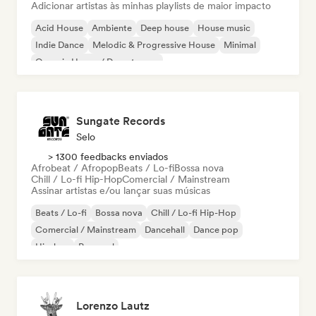
Adicionar artistas às minhas playlists de maior impacto
Acid House
Ambiente
Deep house
House music
Indie Dance
Melodic & Progressive House
Minimal
Organic House / Downtempo
Sungate Records
Selo
> 1300 feedbacks enviados
Afrobeat / Afropop
Beats / Lo-fi
Bossa nova
Chill / Lo-fi Hip-Hop
Comercial / Mainstream
Assinar artistas e/ou lançar suas músicas
Beats / Lo-fi
Bossa nova
Chill / Lo-fi Hip-Hop
Comercial / Mainstream
Dancehall
Dance pop
Hip-hop
Pop soul
Lorenzo Lautz