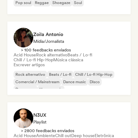
Pop soul
Reggae
Shoegaze
Soul
Zoila Antonio
Mídia/Jornalista
> 100 feedbacks enviados
Acid House
Rock alternativo
Beats / Lo-fi
Chill / Lo-fi Hip-Hop
Música clássica
Escrever artigos
Rock alternativo
Beats / Lo-fi
Chill / Lo-fi Hip-Hop
Comercial / Mainstream
Dance music
Disco
Dream pop
House music
N3UX
Playlist
> 2800 feedbacks enviados
Acid House
Ambiente
Chill out
Deep house
Eletrônica