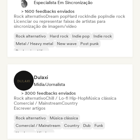
Especialista Em Sincronização
> 1600 feedbacks enviados
Rock alternativo
Dream pop
Hard rock
Indie pop
Indie rock
Licenciar ou representar faixas de artistas para
sincronização de imagem/vídeo
Rock alternativo
Hard rock
Indie pop
Indie rock
Metal / Heavy metal
New wave
Post punk
Rock psicodélico
Dulaxi
Mídia/Jornalista
> 3000 feedbacks enviados
Rock alternativo
Chill / Lo-fi Hip-Hop
Música clássica
Comercial / Mainstream
Country
Escrever artigos
Rock alternativo
Música clássica
Comercial / Mainstream
Country
Dub
Funk
Hardcore
Hip-hop