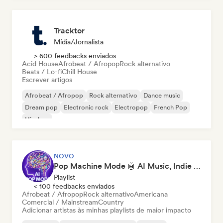
Tracktor
Mídia/Jornalista
> 600 feedbacks enviados
Acid House
Afrobeat / Afropop
Rock alternativo
Beats / Lo-fi
Chill House
Escrever artigos
Afrobeat / Afropop
Rock alternativo
Dance music
Dream pop
Electronic rock
Electropop
French Pop
Hip-hop
NOVO
Pop Machine Mode 🤖 AI Music, Indie Pop & Dream Pop
Playlist
< 100 feedbacks enviados
Afrobeat / Afropop
Rock alternativo
Americana
Comercial / Mainstream
Country
Adicionar artistas às minhas playlists de maior impacto