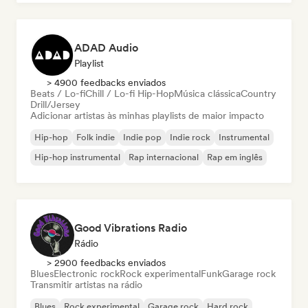
ADAD Audio
Playlist
> 4900 feedbacks enviados
Beats / Lo-fi
Chill / Lo-fi Hip-Hop
Música clássica
Country
Drill/Jersey
Adicionar artistas às minhas playlists de maior impacto
Hip-hop
Folk indie
Indie pop
Indie rock
Instrumental
Hip-hop instrumental
Rap internacional
Rap em inglês
Good Vibrations Radio
Rádio
> 2900 feedbacks enviados
Blues
Electronic rock
Rock experimental
Funk
Garage rock
Transmitir artistas na rádio
Blues
Rock experimental
Garage rock
Hard rock