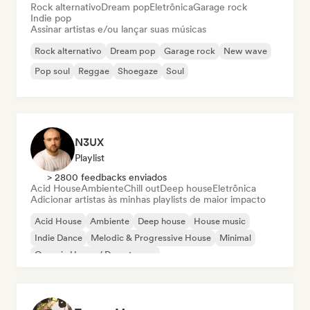
Rock alternativo
Dream pop
Eletrônica
Garage rock
Indie pop
Assinar artistas e/ou lançar suas músicas
Rock alternativo
Dream pop
Garage rock
New wave
Pop soul
Reggae
Shoegaze
Soul
N3UX
Playlist
> 2800 feedbacks enviados
Acid House
Ambiente
Chill out
Deep house
Eletrônica
Adicionar artistas às minhas playlists de maior impacto
Acid House
Ambiente
Deep house
House music
Indie Dance
Melodic & Progressive House
Minimal
Organic House / Downtempo