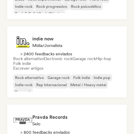
Indie rock
Rock progressivo
Rock psicodélico
Rock & Roll / Rock Clássico
indie now
Mídia/Jornalista
> 2400 feedbacks enviados
Rock alternativo
Electronic rock
Garage rock
Hip-hop
Folk indie
Escrever artigos
Rock alternativo
Garage rock
Folk indie
Indie pop
Indie rock
Rap internacional
Metal / Heavy metal
Pop rock
Pravda Records
Selo
> 800 feedbacks enviados