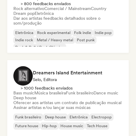
> 800 feedbacks enviados
Rock alternativo
Comercial / Mainstream
Country
Dream pop
Eletrônica
Dar aos artistas feedbacks detalhados sobre o
som/produção
Eletrônica
Rock experimental
Folk indie
Indie pop
Indie rock
Metal / Heavy metal
Post punk
Rock & Roll / Rock Clássico
Dreamers Island Entertainment
Selo, Editora
> 1000 feedbacks enviados
Bass music
Música brasileira
Funk brasileiro
Dance music
Deep house
Oferecer aos artistas um contrato de publicação musical
Assinar artistas e/ou lançar suas músicas
Funk brasileiro
Deep house
Eletrônica
Electropop
Future house
Hip-hop
House music
Tech House