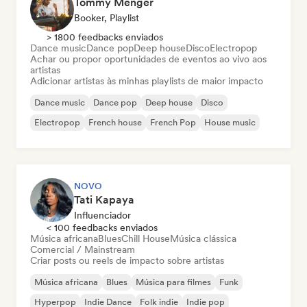
Tommy Menger
Booker, Playlist
> 1800 feedbacks enviados
Dance music
Dance pop
Deep house
Disco
Electropop
Achar ou propor oportunidades de eventos ao vivo aos
artistas
Adicionar artistas às minhas playlists de maior impacto
Dance music
Dance pop
Deep house
Disco
Electropop
French house
French Pop
House music
NOVO
Tati Kapaya
Influenciador
< 100 feedbacks enviados
Música africana
Blues
Chill House
Música clássica
Comercial / Mainstream
Criar posts ou reels de impacto sobre artistas
Música africana
Blues
Música para filmes
Funk
Hyperpop
Indie Dance
Folk indie
Indie pop