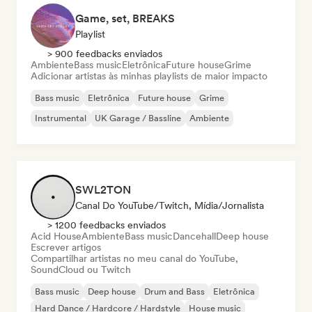
Game, set, BREAKS
Playlist
> 900 feedbacks enviados
Ambiente
Bass music
Eletrônica
Future house
Grime
Adicionar artistas às minhas playlists de maior impacto
Bass music
Eletrônica
Future house
Grime
Instrumental
UK Garage / Bassline
Ambiente
SWL2TON
Canal Do YouTube/Twitch, Mídia/Jornalista
> 1200 feedbacks enviados
Acid House
Ambiente
Bass music
Dancehall
Deep house
Escrever artigos
Compartilhar artistas no meu canal do YouTube,
SoundCloud ou Twitch
Bass music
Deep house
Drum and Bass
Eletrônica
Hard Dance / Hardcore / Hardstyle
House music