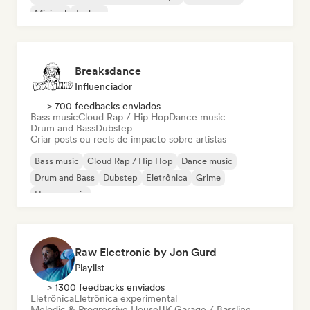
Minimal
Techno
Breaksdance
Influenciador
> 700 feedbacks enviados
Bass music
Cloud Rap / Hip Hop
Dance music
Drum and Bass
Dubstep
Criar posts ou reels de impacto sobre artistas
Bass music
Cloud Rap / Hip Hop
Dance music
Drum and Bass
Dubstep
Eletrônica
Grime
House music
Raw Electronic by Jon Gurd
Playlist
> 1300 feedbacks enviados
Eletrônica
Eletrônica experimental
Melodic & Progressive House
UK Garage / Bassline