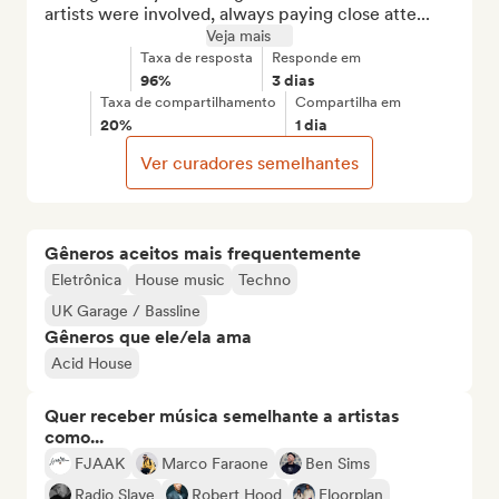
artists were involved, always paying close atte...
Veja mais
Taxa de resposta
Responde em
96%
3 dias
Taxa de compartilhamento
Compartilha em
20%
1 dia
Ver curadores semelhantes
Gêneros aceitos mais frequentemente
Eletrônica
House music
Techno
UK Garage / Bassline
Gêneros que ele/ela ama
Acid House
Quer receber música semelhante a artistas
como...
FJAAK
Marco Faraone
Ben Sims
Radio Slave
Robert Hood
Floorplan