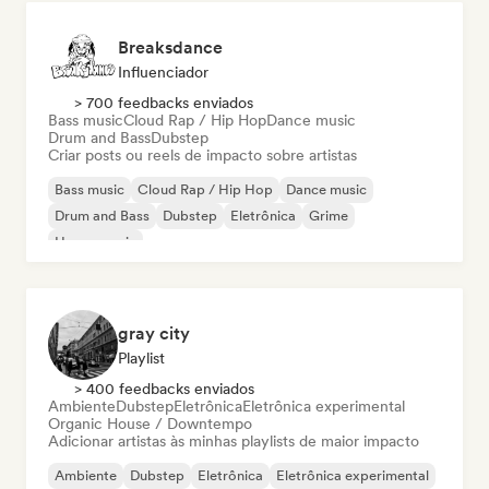
Breaksdance
Influenciador
> 700 feedbacks enviados
Bass music
Cloud Rap / Hip Hop
Dance music
Drum and Bass
Dubstep
Criar posts ou reels de impacto sobre artistas
Bass music
Cloud Rap / Hip Hop
Dance music
Drum and Bass
Dubstep
Eletrônica
Grime
House music
gray city
Playlist
> 400 feedbacks enviados
Ambiente
Dubstep
Eletrônica
Eletrônica experimental
Organic House / Downtempo
Adicionar artistas às minhas playlists de maior impacto
Ambiente
Dubstep
Eletrônica
Eletrônica experimental