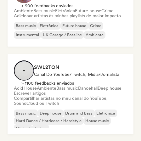
> 900 feedbacks enviados
Ambiente
Bass music
Eletrônica
Future house
Grime
Adicionar artistas às minhas playlists de maior impacto
Bass music
Eletrônica
Future house
Grime
Instrumental
UK Garage / Bassline
Ambiente
SWL2TON
Canal Do YouTube/Twitch, Mídia/Jornalista
> 1100 feedbacks enviados
Acid House
Ambiente
Bass music
Dancehall
Deep house
Escrever artigos
Compartilhar artistas no meu canal do YouTube,
SoundCloud ou Twitch
Bass music
Deep house
Drum and Bass
Eletrônica
Hard Dance / Hardcore / Hardstyle
House music
Minimal
Techno