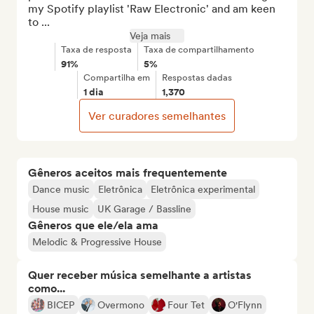
my Spotify playlist 'Raw Electronic' and am keen 
to ...
Veja mais
Taxa de resposta
Taxa de compartilhamento
91%
5%
Compartilha em
Respostas dadas
1 dia
1,370
Ver curadores semelhantes
Gêneros aceitos mais frequentemente
Dance music
Eletrônica
Eletrônica experimental
House music
UK Garage / Bassline
Gêneros que ele/ela ama
Melodic & Progressive House
Quer receber música semelhante a artistas
como...
BICEP
Overmono
Four Tet
O'Flynn