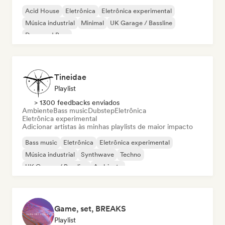
Acid House
Eletrônica
Eletrônica experimental
Música industrial
Minimal
UK Garage / Bassline
Drum and Bass
Tineidae
Playlist
> 1300 feedbacks enviados
Ambiente
Bass music
Dubstep
Eletrônica
Eletrônica experimental
Adicionar artistas às minhas playlists de maior impacto
Bass music
Eletrônica
Eletrônica experimental
Música industrial
Synthwave
Techno
UK Garage / Bassline
Ambiente
Game, set, BREAKS
Playlist