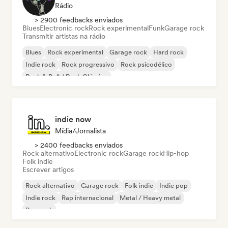
Rádio
> 2900 feedbacks enviados
Blues
Electronic rock
Rock experimental
Funk
Garage rock
Transmitir artistas na rádio
Blues
Rock experimental
Garage rock
Hard rock
Indie rock
Rock progressivo
Rock psicodélico
Rock & Roll / Rock Clássico
indie now
Mídia/Jornalista
> 2400 feedbacks enviados
Rock alternativo
Electronic rock
Garage rock
Hip-hop
Folk indie
Escrever artigos
Rock alternativo
Garage rock
Folk indie
Indie pop
Indie rock
Rap internacional
Metal / Heavy metal
Pop rock