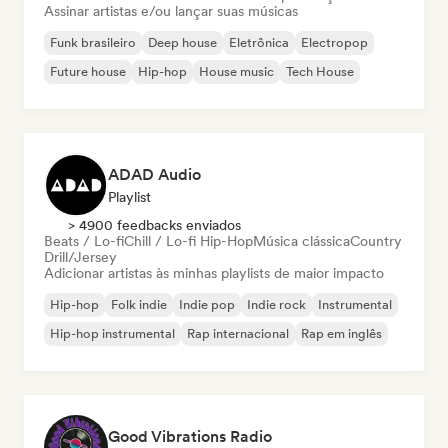
Assinar artistas e/ou lançar suas músicas
Funk brasileiro
Deep house
Eletrônica
Electropop
Future house
Hip-hop
House music
Tech House
ADAD Audio
Playlist
> 4900 feedbacks enviados
Beats / Lo-fi
Chill / Lo-fi Hip-Hop
Música clássica
Country
Drill/Jersey
Adicionar artistas às minhas playlists de maior impacto
Hip-hop
Folk indie
Indie pop
Indie rock
Instrumental
Hip-hop instrumental
Rap internacional
Rap em inglês
Good Vibrations Radio