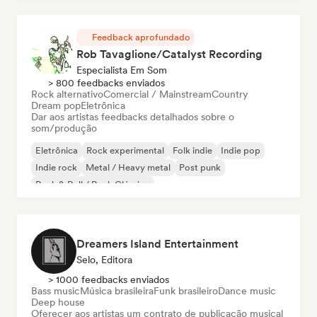
Feedback aprofundado
Rob Tavaglione/Catalyst Recording
Especialista Em Som
> 800 feedbacks enviados
Rock alternativo
Comercial / Mainstream
Country
Dream pop
Eletrônica
Dar aos artistas feedbacks detalhados sobre o
som/produção
Eletrônica
Rock experimental
Folk indie
Indie pop
Indie rock
Metal / Heavy metal
Post punk
Rock & Roll / Rock Clássico
Dreamers Island Entertainment
Selo, Editora
> 1000 feedbacks enviados
Bass music
Música brasileira
Funk brasileiro
Dance music
Deep house
Oferecer aos artistas um contrato de publicação musical