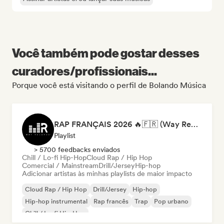
Você também pode gostar desses
curadores/profissionais...
Porque você está visitando o perfil de Bolando Música
RAP FRANÇAIS 2026 🔥🇫🇷 (Way Records)
Playlist
> 5700 feedbacks enviados
Chill / Lo-fi Hip-Hop
Cloud Rap / Hip Hop
Comercial / Mainstream
Drill/Jersey
Hip-hop
Adicionar artistas às minhas playlists de maior impacto
Cloud Rap / Hip Hop
Drill/Jersey
Hip-hop
Hip-hop instrumental
Rap francês
Trap
Pop urbano
Chill / Lo-fi Hip-Hop