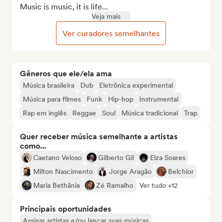
Music is music, it is life...
Veja mais
Ver curadores semelhantes
Gêneros que ele/ela ama
Música brasileira
Dub
Eletrônica experimental
Música para filmes
Funk
Hip-hop
Instrumental
Rap em inglês
Reggae
Soul
Música tradicional
Trap
Quer receber música semelhante a artistas
como...
Caetano Veloso
Gilberto Gil
Elza Soares
Milton Nascimento
Jorge Aragão
Belchior
Maria Bethânia
Zé Ramalho
Ver tudo +12
Principais oportunidades
Assinar artistas e/ou lançar suas músicas