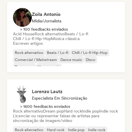
Zoila Antonio
Mídia/Jornalista
> 100 feedbacks enviados
Acid House
Rock alternativo
Beats / Lo-fi
Chill / Lo-fi Hip-Hop
Música clássica
Escrever artigos
Rock alternativo
Beats / Lo-fi
Chill / Lo-fi Hip-Hop
Comercial / Mainstream
Dance music
Disco
Dream pop
House music
Lorenzo Lautz
Especialista Em Sincronização
> 1600 feedbacks enviados
Rock alternativo
Dream pop
Hard rock
Indie pop
Indie rock
Licenciar ou representar faixas de artistas para
sincronização de imagem/vídeo
Rock alternativo
Hard rock
Indie pop
Indie rock