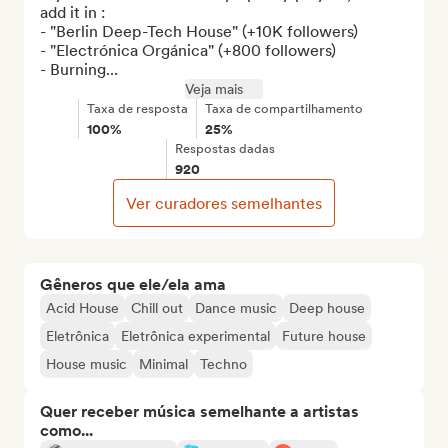
add it in :

- "Berlin Deep-Tech House" (+10K followers)

- "Electrónica Orgánica" (+800 followers)

- Burning...
Veja mais
Taxa de resposta
Taxa de compartilhamento
100%
25%
Respostas dadas
920
Ver curadores semelhantes
Gêneros que ele/ela ama
Acid House
Chill out
Dance music
Deep house
Eletrônica
Eletrônica experimental
Future house
House music
Minimal
Techno
Quer receber música semelhante a artistas
como...