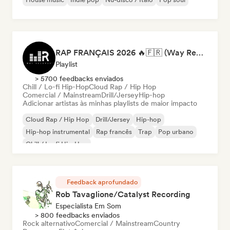
RAP FRANÇAIS 2026 🔥🇫🇷 (Way Records)
Playlist
> 5700 feedbacks enviados
Chill / Lo-fi Hip-Hop
Cloud Rap / Hip Hop
Comercial / Mainstream
Drill/Jersey
Hip-hop
Adicionar artistas às minhas playlists de maior impacto
Cloud Rap / Hip Hop
Drill/Jersey
Hip-hop
Hip-hop instrumental
Rap francês
Trap
Pop urbano
Chill / Lo-fi Hip-Hop
Feedback aprofundado
Rob Tavaglione/Catalyst Recording
Especialista Em Som
> 800 feedbacks enviados
Rock alternativo
Comercial / Mainstream
Country