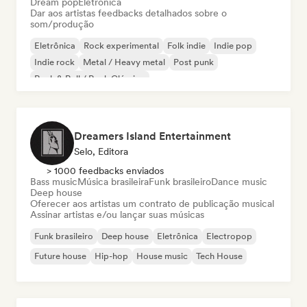
Dream pop
Eletrônica
Dar aos artistas feedbacks detalhados sobre o
som/produção
Eletrônica
Rock experimental
Folk indie
Indie pop
Indie rock
Metal / Heavy metal
Post punk
Rock & Roll / Rock Clássico
Dreamers Island Entertainment
Selo, Editora
> 1000 feedbacks enviados
Bass music
Música brasileira
Funk brasileiro
Dance music
Deep house
Oferecer aos artistas um contrato de publicação musical
Assinar artistas e/ou lançar suas músicas
Funk brasileiro
Deep house
Eletrônica
Electropop
Future house
Hip-hop
House music
Tech House