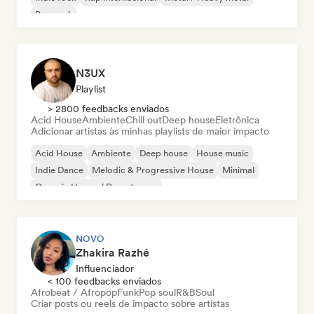
Pop rock
N3UX
Playlist
> 2800 feedbacks enviados
Acid House
Ambiente
Chill out
Deep house
Eletrônica
Adicionar artistas às minhas playlists de maior impacto
Acid House
Ambiente
Deep house
House music
Indie Dance
Melodic & Progressive House
Minimal
Organic House / Downtempo
NOVO
Zhakira Razhé
Influenciador
< 100 feedbacks enviados
Afrobeat / Afropop
Funk
Pop soul
R&B
Soul
Criar posts ou reels de impacto sobre artistas