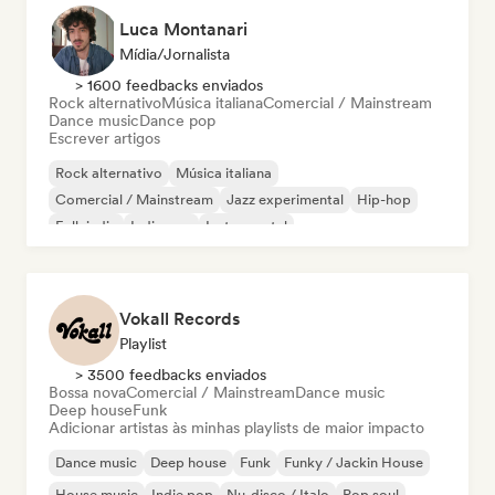
Luca Montanari
Mídia/Jornalista
> 1600 feedbacks enviados
Rock alternativo
Música italiana
Comercial / Mainstream
Dance music
Dance pop
Escrever artigos
Rock alternativo
Música italiana
Comercial / Mainstream
Jazz experimental
Hip-hop
Folk indie
Indie pop
Instrumental
Vokall Records
Playlist
> 3500 feedbacks enviados
Bossa nova
Comercial / Mainstream
Dance music
Deep house
Funk
Adicionar artistas às minhas playlists de maior impacto
Dance music
Deep house
Funk
Funky / Jackin House
House music
Indie pop
Nu-disco / Italo
Pop soul