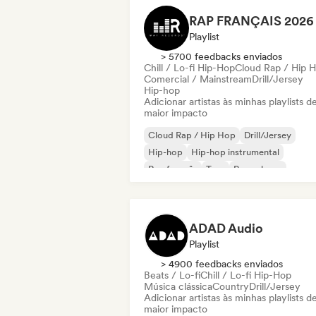
Playlist
> 5700 feedbacks enviados
Chill / Lo-fi Hip-Hop
Cloud Rap / Hip 
Comercial / Mainstream
Drill/Jersey
Hip-hop
Adicionar artistas às minhas playlists d
maior impacto
Cloud Rap / Hip Hop
Drill/Jersey
Hip-hop
Hip-hop instrumental
Rap francês
Trap
Pop urbano
Chill / Lo-fi Hip-Hop
ADAD Audio
Playlist
> 4900 feedbacks enviados
Beats / Lo-fi
Chill / Lo-fi Hip-Hop
Música clássica
Country
Drill/Jersey
Adicionar artistas às minhas playlists d
maior impacto