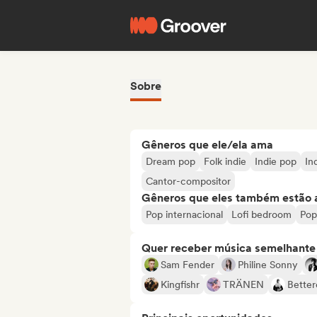
Sobre
Gêneros que ele/ela ama
Dream pop
Folk indie
Indie pop
In
Cantor-compositor
Gêneros que eles também estão 
Pop internacional
Lofi bedroom
Pop
Quer receber música semelhante a
Sam Fender
Philine Sonny
Kingfishr
TRÄNEN
Better