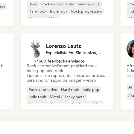
Blues
Rock experimental
Garage rock
Roc
rock
Hard rock
Indie rock
Rock progressivo
Ind
Rock psicodélico
Met
Rock & Roll / Rock Clássico
Lorenzo Lautz
Especialista Em Sincronização
> 1600 feedbacks enviados
fi
Rock alternativo
Dream pop
Hard rock
Afr
Indie pop
Indie rock
Cri
Licenciar ou representar faixas de artistas
arti
para sincronização de imagem/vídeo
Af
Rock alternativo
Hard rock
Indie pop
So
Indie rock
Metal / Heavy metal
New wave
Post punk
Rock psicodélico