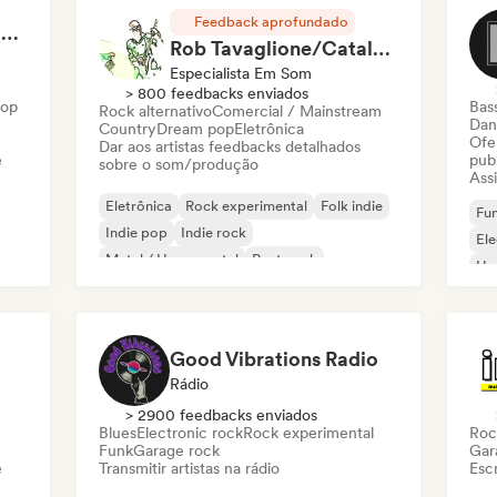
Feedback aprofundado
RAP FRANÇAIS 2026 🔥🇫🇷 (Way Records)
Rob Tavaglione/Catalyst Recording
Especialista Em Som
> 800 feedbacks enviados
Hop
Bas
Rock alternativo
Comercial / Mainstream
Dan
Country
Dream pop
Eletrônica
Ofe
Dar aos artistas feedbacks detalhados
e
pub
sobre o som/produção
Assi
Eletrônica
Rock experimental
Folk indie
Fun
Indie pop
Indie rock
El
Metal / Heavy metal
Post punk
Ho
Rock & Roll / Rock Clássico
Good Vibrations Radio
Rádio
> 2900 feedbacks enviados
Blues
Electronic rock
Rock experimental
Roc
Funk
Garage rock
Gar
e
Transmitir artistas na rádio
Escr