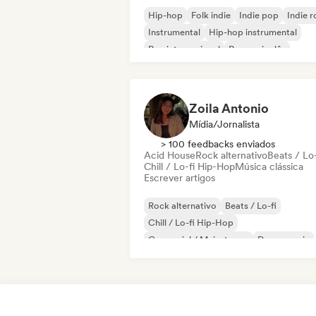
Hip-hop
Folk indie
Indie pop
Indie 
Instrumental
Hip-hop instrumental
Rap internacional
Rap em inglês
Zoila Antonio
Mídia/Jornalista
> 100 feedbacks enviados
Acid House
Rock alternativo
Beats / Lo-
Chill / Lo-fi Hip-Hop
Música clássica
Escrever artigos
Rock alternativo
Beats / Lo-fi
Chill / Lo-fi Hip-Hop
Comercial / Mainstream
Dance music
Disco
Dream pop
House music