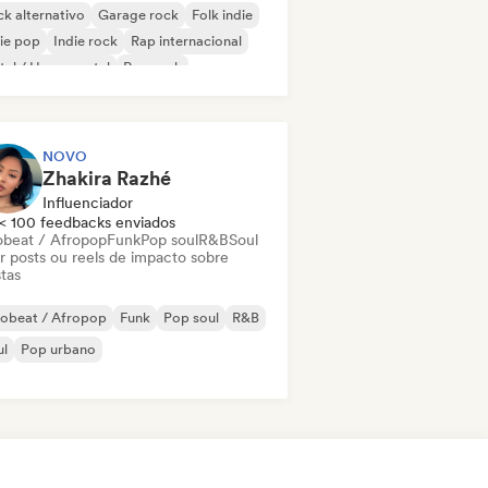
k alternativo
Garage rock
Folk indie
ie pop
Indie rock
Rap internacional
al / Heavy metal
Pop rock
NOVO
Zhakira Razhé
Influenciador
< 100 feedbacks enviados
obeat / Afropop
Funk
Pop soul
R&B
Soul
ar posts ou reels de impacto sobre
stas
robeat / Afropop
Funk
Pop soul
R&B
ul
Pop urbano