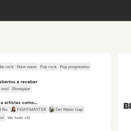
die rock
New wave
Pop rock
Pop progressivo
abertos a receber
 soul
Shoegaze
 artistas como...
B
fiio
FIGHTMASTER
Del Water Gap
ov
Ver tudo +12