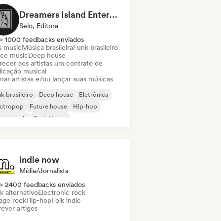
Dreamers Island Entertainment
Selo, Editora
> 1000 feedbacks enviados
s music
Música brasileira
Funk brasileiro
ce music
Deep house
recer aos artistas um contrato de
licação musical
nar artistas e/ou lançar suas músicas
k brasileiro
Deep house
Eletrônica
ectropop
Future house
Hip-hop
use music
Tech House
indie now
Mídia/Jornalista
> 2400 feedbacks enviados
k alternativo
Electronic rock
age rock
Hip-hop
Folk indie
ever artigos