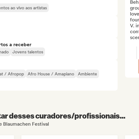
Behi
grou
tos ao vivo aos artistas
love
fou
V. i
cont
scen
tos a receber
inado
Jovens talentos
at / Afropop
Afro House / Amapiano
Ambiente
r desses curadores/profissionais...
de Blaumachen Festival