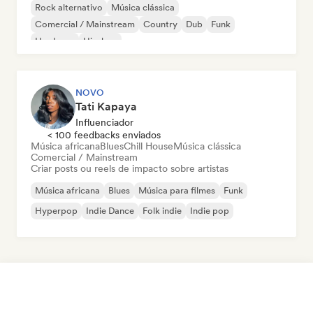
Rock alternativo
Música clássica
Comercial / Mainstream
Country
Dub
Funk
Hardcore
Hip-hop
NOVO
Tati Kapaya
Influenciador
< 100 feedbacks enviados
Música africana
Blues
Chill House
Música clássica
Comercial / Mainstream
Criar posts ou reels de impacto sobre artistas
Música africana
Blues
Música para filmes
Funk
Hyperpop
Indie Dance
Folk indie
Indie pop