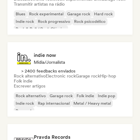
Transmitir artistas na rádio
Blues
Rock experimental
Garage rock
Hard rock
Indie rock
Rock progressivo
Rock psicodélico
Rock & Roll / Rock Clássico
indie now
Mídia/Jornalista
> 2400 feedbacks enviados
Rock alternativo
Electronic rock
Garage rock
Hip-hop
Folk indie
Escrever artigos
Rock alternativo
Garage rock
Folk indie
Indie pop
Indie rock
Rap internacional
Metal / Heavy metal
Pop rock
Pravda Records