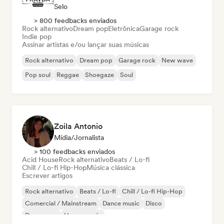
Selo
> 800 feedbacks enviados
Rock alternativo
Dream pop
Eletrônica
Garage rock
Indie pop
Assinar artistas e/ou lançar suas músicas
Rock alternativo
Dream pop
Garage rock
New wave
Pop soul
Reggae
Shoegaze
Soul
Zoila Antonio
Mídia/Jornalista
> 100 feedbacks enviados
Acid House
Rock alternativo
Beats / Lo-fi
Chill / Lo-fi Hip-Hop
Música clássica
Escrever artigos
Rock alternativo
Beats / Lo-fi
Chill / Lo-fi Hip-Hop
Comercial / Mainstream
Dance music
Disco
Dream pop
House music