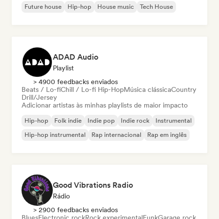
Future house
Hip-hop
House music
Tech House
ADAD Audio
Playlist
> 4900 feedbacks enviados
Beats / Lo-fi
Chill / Lo-fi Hip-Hop
Música clássica
Country
Drill/Jersey
Adicionar artistas às minhas playlists de maior impacto
Hip-hop
Folk indie
Indie pop
Indie rock
Instrumental
Hip-hop instrumental
Rap internacional
Rap em inglês
Good Vibrations Radio
Rádio
> 2900 feedbacks enviados
Blues
Electronic rock
Rock experimental
Funk
Garage rock