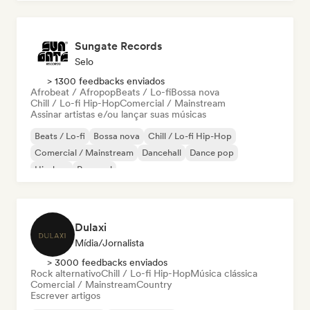
Sungate Records
Selo
> 1300 feedbacks enviados
Afrobeat / Afropop
Beats / Lo-fi
Bossa nova
Chill / Lo-fi Hip-Hop
Comercial / Mainstream
Assinar artistas e/ou lançar suas músicas
Beats / Lo-fi
Bossa nova
Chill / Lo-fi Hip-Hop
Comercial / Mainstream
Dancehall
Dance pop
Hip-hop
Pop soul
Dulaxi
Mídia/Jornalista
> 3000 feedbacks enviados
Rock alternativo
Chill / Lo-fi Hip-Hop
Música clássica
Comercial / Mainstream
Country
Escrever artigos