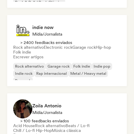
Rock & Roll / Rock Clássico
indie now
Mídia/Jornalista
> 2400 feedbacks enviados
Rock alternativo
Electronic rock
Garage rock
Hip-hop
Folk indie
Escrever artigos
Rock alternativo
Garage rock
Folk indie
Indie pop
Indie rock
Rap internacional
Metal / Heavy metal
Pop rock
Zoila Antonio
Mídia/Jornalista
> 100 feedbacks enviados
Acid House
Rock alternativo
Beats / Lo-fi
Chill / Lo-fi Hip-Hop
Música clássica