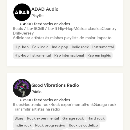
ADAD Audio
Playlist
> 4900 feedbacks enviados
Beats / Lo-fi
Chill / Lo-fi Hip-Hop
Música clássica
Country
Drill/Jersey
Adicionar artistas às minhas playlists de maior impacto
Hip-hop
Folk indie
Indie pop
Indie rock
Instrumental
Hip-hop instrumental
Rap internacional
Rap em inglês
Good Vibrations Radio
Rádio
> 2900 feedbacks enviados
Blues
Electronic rock
Rock experimental
Funk
Garage rock
Transmitir artistas na rádio
Blues
Rock experimental
Garage rock
Hard rock
Indie rock
Rock progressivo
Rock psicodélico