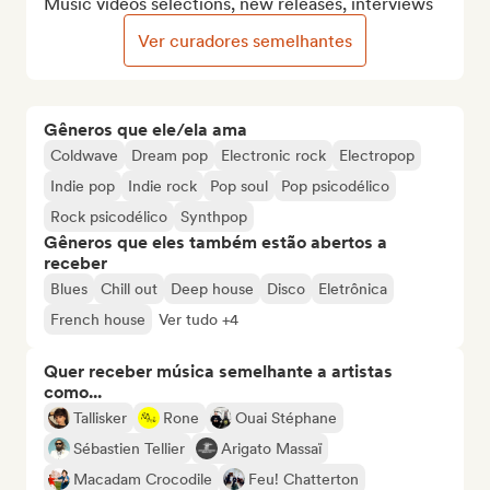
Music videos selections, new releases, interviews
Ver curadores semelhantes
Gêneros que ele/ela ama
Coldwave
Dream pop
Electronic rock
Electropop
Indie pop
Indie rock
Pop soul
Pop psicodélico
Rock psicodélico
Synthpop
Gêneros que eles também estão abertos a
receber
Blues
Chill out
Deep house
Disco
Eletrônica
French house
Ver tudo +4
Quer receber música semelhante a artistas
como...
Tallisker
Rone
Ouai Stéphane
Sébastien Tellier
Arigato Massaï
Macadam Crocodile
Feu! Chatterton