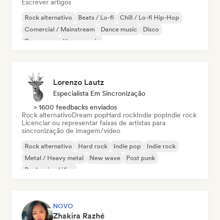
Escrever artigos
Rock alternativo
Beats / Lo-fi
Chill / Lo-fi Hip-Hop
Comercial / Mainstream
Dance music
Disco
Dream pop
House music
Lorenzo Lautz
Especialista Em Sincronização
> 1600 feedbacks enviados
Rock alternativo
Dream pop
Hard rock
Indie pop
Indie rock
Licenciar ou representar faixas de artistas para
sincronização de imagem/vídeo
Rock alternativo
Hard rock
Indie pop
Indie rock
Metal / Heavy metal
New wave
Post punk
Rock psicodélico
NOVO
Zhakira Razhé