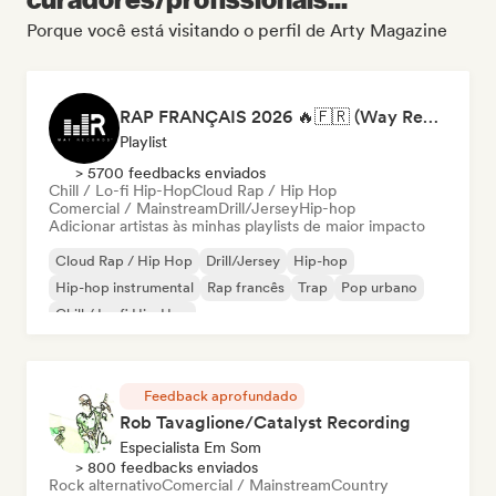
Porque você está visitando o perfil de Arty Magazine
RAP FRANÇAIS 2026 🔥🇫🇷 (Way Records)
Playlist
> 5700 feedbacks enviados
Chill / Lo-fi Hip-Hop
Cloud Rap / Hip Hop
Comercial / Mainstream
Drill/Jersey
Hip-hop
Adicionar artistas às minhas playlists de maior impacto
Cloud Rap / Hip Hop
Drill/Jersey
Hip-hop
Hip-hop instrumental
Rap francês
Trap
Pop urbano
Chill / Lo-fi Hip-Hop
Feedback aprofundado
Rob Tavaglione/Catalyst Recording
Especialista Em Som
> 800 feedbacks enviados
Rock alternativo
Comercial / Mainstream
Country