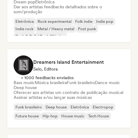
Dream pop
Eletrônica
Dar aos artistas feedbacks detalhados sobre o
som/produção
Eletrônica
Rock experimental
Folk indie
Indie pop
Indie rock
Metal / Heavy metal
Post punk
Rock & Roll / Rock Clássico
Dreamers Island Entertainment
Selo, Editora
> 1000 feedbacks enviados
Bass music
Música brasileira
Funk brasileiro
Dance music
Deep house
Oferecer aos artistas um contrato de publicação musical
Assinar artistas e/ou lançar suas músicas
Funk brasileiro
Deep house
Eletrônica
Electropop
Future house
Hip-hop
House music
Tech House