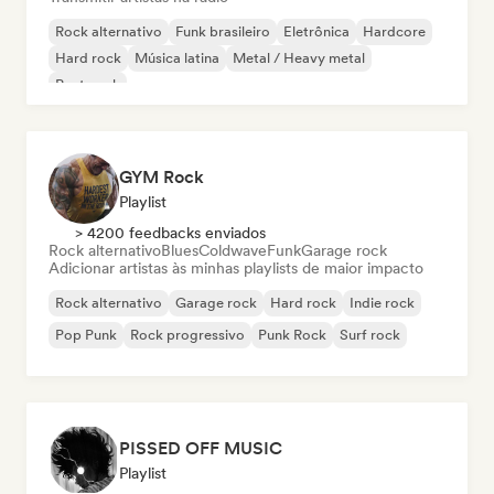
Rock alternativo
Funk brasileiro
Eletrônica
Hardcore
Hard rock
Música latina
Metal / Heavy metal
Post punk
GYM Rock
Playlist
> 4200 feedbacks enviados
Rock alternativo
Blues
Coldwave
Funk
Garage rock
Adicionar artistas às minhas playlists de maior impacto
Rock alternativo
Garage rock
Hard rock
Indie rock
Pop Punk
Rock progressivo
Punk Rock
Surf rock
PISSED OFF MUSIC
Playlist