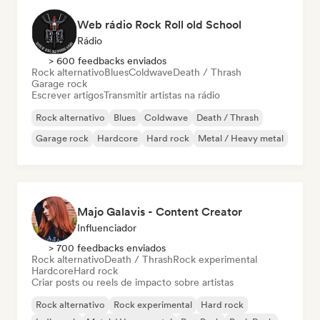
Web rádio Rock Roll old School
Rádio
> 600 feedbacks enviados
Rock alternativo
Blues
Coldwave
Death / Thrash
Garage rock
Escrever artigos
Transmitir artistas na rádio
Rock alternativo
Blues
Coldwave
Death / Thrash
Garage rock
Hardcore
Hard rock
Metal / Heavy metal
Majo Galavis - Content Creator
Influenciador
> 700 feedbacks enviados
Rock alternativo
Death / Thrash
Rock experimental
Hardcore
Hard rock
Criar posts ou reels de impacto sobre artistas
Rock alternativo
Rock experimental
Hard rock