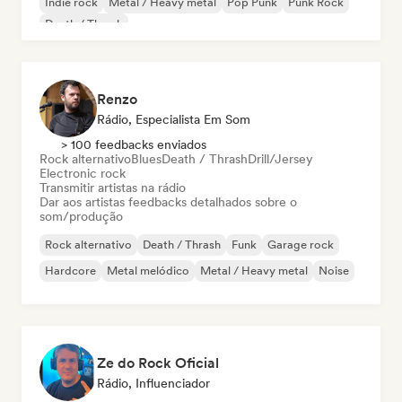
Indie rock
Metal / Heavy metal
Pop Punk
Punk Rock
Death / Thrash
Renzo
Rádio, Especialista Em Som
> 100 feedbacks enviados
Rock alternativo
Blues
Death / Thrash
Drill/Jersey
Electronic rock
Transmitir artistas na rádio
Dar aos artistas feedbacks detalhados sobre o
som/produção
Rock alternativo
Death / Thrash
Funk
Garage rock
Hardcore
Metal melódico
Metal / Heavy metal
Noise
Ze do Rock Oficial
Rádio, Influenciador