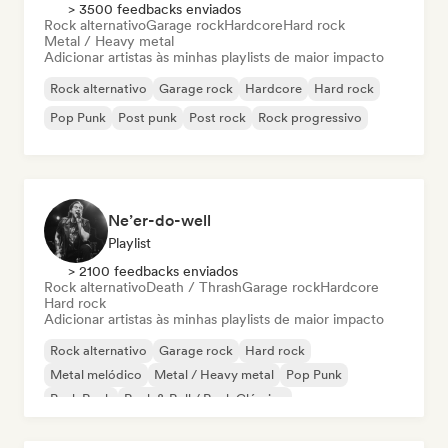
> 3500 feedbacks enviados
Rock alternativo
Garage rock
Hardcore
Hard rock
Metal / Heavy metal
Adicionar artistas às minhas playlists de maior impacto
Rock alternativo
Garage rock
Hardcore
Hard rock
Pop Punk
Post punk
Post rock
Rock progressivo
Ne’er-do-well
Playlist
> 2100 feedbacks enviados
Rock alternativo
Death / Thrash
Garage rock
Hardcore
Hard rock
Adicionar artistas às minhas playlists de maior impacto
Rock alternativo
Garage rock
Hard rock
Metal melódico
Metal / Heavy metal
Pop Punk
Punk Rock
Rock & Roll / Rock Clássico