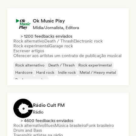
Ok Music Play
Mídia/Jornalista, Editora
> 1200 feedbacks enviados
Rock alternativo
Death / Thrash
Electronic rock
Rock experimental
Garage rock
Escrever artigos
Oferecer aos artistas um contrato de publicação musical
Rock alternativo
Death / Thrash
Rock experimental
Hardcore
Hard rock
Indie rock
Metal / Heavy metal
Rock progressivo
Rádio Cult FM
Rádio
> 4600 feedbacks enviados
Rock alternativo
Blues
Música brasileira
Funk brasileiro
Drum and Bass
Transmitir artistas na rádio