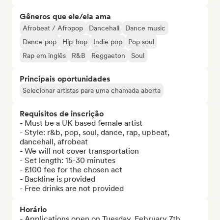
Gêneros que ele/ela ama
Afrobeat / Afropop
Dancehall
Dance music
Dance pop
Hip-hop
Indie pop
Pop soul
Rap em inglês
R&B
Reggaeton
Soul
Principais oportunidades
Selecionar artistas para uma chamada aberta
Requisitos de inscrição
- Must be a UK based female artist

- Style: r&b, pop, soul, dance, rap, upbeat, 
dancehall, afrobeat

- We will not cover transportation

- Set length: 15-30 minutes

- £100 fee for the chosen act

- Backline is provided

- Free drinks are not provided
Horário
- Applications open on Tuesday, February 7th
