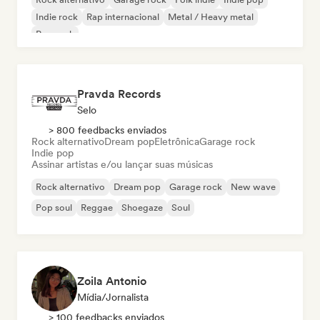
Indie rock
Rap internacional
Metal / Heavy metal
Pop rock
Pravda Records
Selo
> 800 feedbacks enviados
Rock alternativo
Dream pop
Eletrônica
Garage rock
Indie pop
Assinar artistas e/ou lançar suas músicas
Rock alternativo
Dream pop
Garage rock
New wave
Pop soul
Reggae
Shoegaze
Soul
Zoila Antonio
Mídia/Jornalista
> 100 feedbacks enviados