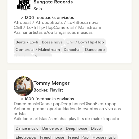
Sungate Records
Selo
> 1300 feedbacks enviados
Afrobeat / Afropop
Beats / Lo-fi
Bossa nova
Chill / Lo-fi Hip-Hop
Comercial / Mainstream
Assinar artistas e/ou lançar suas músicas
Beats / Lo-fi
Bossa nova
Chill / Lo-fi Hip-Hop
Comercial / Mainstream
Dancehall
Dance pop
Hip-hop
Pop soul
Tommy Menger
Booker, Playlist
> 1800 feedbacks enviados
Dance music
Dance pop
Deep house
Disco
Electropop
Achar ou propor oportunidades de eventos ao vivo aos
artistas
Adicionar artistas às minhas playlists de maior impacto
Dance music
Dance pop
Deep house
Disco
Electropop
French house
French Pop
House music