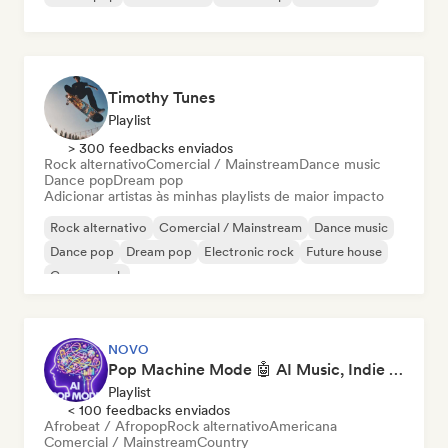
Timothy Tunes
Playlist
> 300 feedbacks enviados
Rock alternativo
Comercial / Mainstream
Dance music
Dance pop
Dream pop
Adicionar artistas às minhas playlists de maior impacto
Rock alternativo
Comercial / Mainstream
Dance music
Dance pop
Dream pop
Electronic rock
Future house
Garage rock
NOVO
Pop Machine Mode 🤖 AI Music, Indie Pop & Dream Pop
Playlist
< 100 feedbacks enviados
Afrobeat / Afropop
Rock alternativo
Americana
Comercial / Mainstream
Country