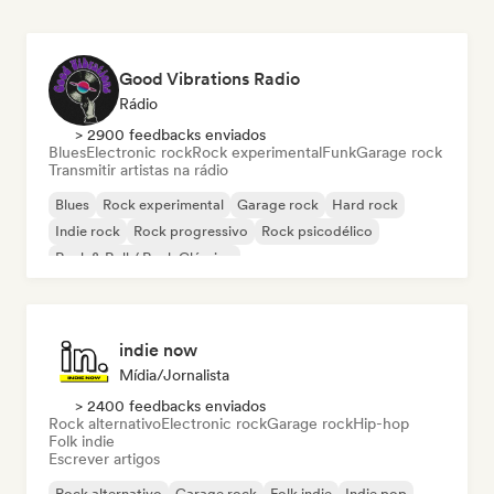
Good Vibrations Radio
Rádio
> 2900 feedbacks enviados
Blues
Electronic rock
Rock experimental
Funk
Garage rock
Transmitir artistas na rádio
Blues
Rock experimental
Garage rock
Hard rock
Indie rock
Rock progressivo
Rock psicodélico
Rock & Roll / Rock Clássico
indie now
Mídia/Jornalista
> 2400 feedbacks enviados
Rock alternativo
Electronic rock
Garage rock
Hip-hop
Folk indie
Escrever artigos
Rock alternativo
Garage rock
Folk indie
Indie pop