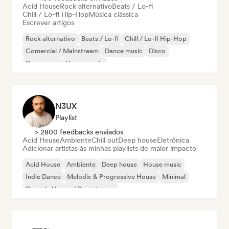
Acid House
Rock alternativo
Beats / Lo-fi
Chill / Lo-fi Hip-Hop
Música clássica
Escrever artigos
Rock alternativo
Beats / Lo-fi
Chill / Lo-fi Hip-Hop
Comercial / Mainstream
Dance music
Disco
Dream pop
House music
N3UX
Playlist
> 2800 feedbacks enviados
Acid House
Ambiente
Chill out
Deep house
Eletrônica
Adicionar artistas às minhas playlists de maior impacto
Acid House
Ambiente
Deep house
House music
Indie Dance
Melodic & Progressive House
Minimal
Organic House / Downtempo