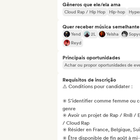
Gêneros que ele/ela ama
Cloud Rap / Hip Hop
Hip-hop
Hype
Quer receber música semelhante a
Yend
2L
Yelsha
Sopyc
Reyd
Principais oportunidades
Achar ou propor oportunidades de even
Requisitos de inscrição
⚠️ Conditions pour candidater : 

✳️ S’identifier comme femme ou c
genre

✳️ Avoir un projet de Rap / RnB /
/ Cloud Rap 

✳️ Résider en France, Belgique, S
✳️ Être disponible de fin août à mi