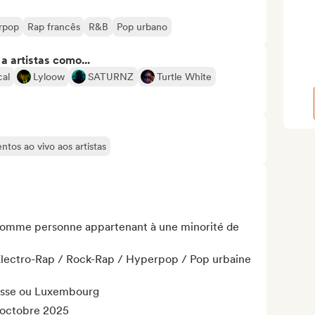
rpop
Rap francês
R&B
Pop urbano
 artistas como...
al
Lyloow
SATURNZ
Turtle White
tos ao vivo aos artistas
omme personne appartenant à une minorité de 
 Electro-Rap / Rock-Rap / Hyperpop / Pop urbaine 
uisse ou Luxembourg

-octobre 2025
