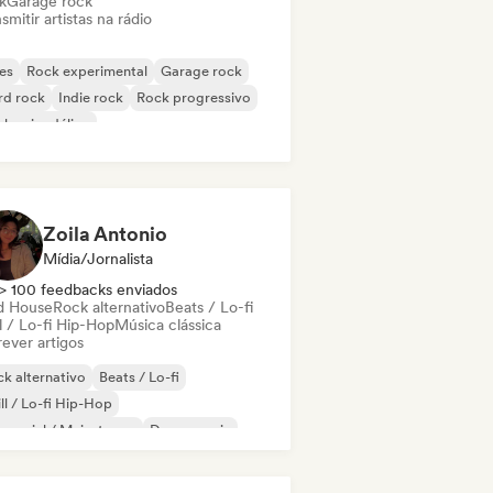
k
Garage rock
smitir artistas na rádio
es
Rock experimental
Garage rock
rd rock
Indie rock
Rock progressivo
k psicodélico
k & Roll / Rock Clássico
Zoila Antonio
Mídia/Jornalista
> 100 feedbacks enviados
d House
Rock alternativo
Beats / Lo-fi
l / Lo-fi Hip-Hop
Música clássica
ever artigos
k alternativo
Beats / Lo-fi
ll / Lo-fi Hip-Hop
mercial / Mainstream
Dance music
sco
Dream pop
House music