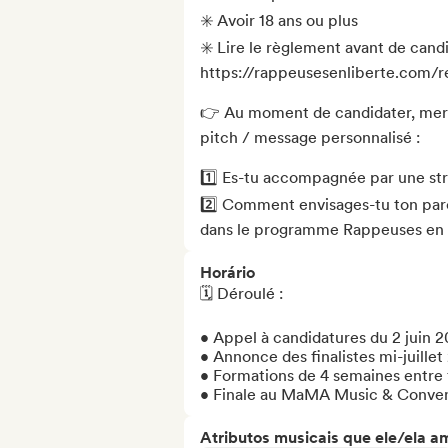
✳️ Avoir 18 ans ou plus

✳️ Lire le règlement avant de candi
https://rappeusesenliberte.com/r
👉 Au moment de candidater, merci
pitch / message personnalisé : 

1️⃣ Es-tu accompagnée par une struc
2️⃣ Comment envisages-tu ton parco
dans le programme Rappeuses en 
Horário
🗓️ Déroulé :

• Appel à candidatures du 2 juin 2
• Annonce des finalistes mi-juillet
• Formations de 4 semaines entre 
• Finale au MaMA Music & Conven
Atributos musicais que ele/ela a