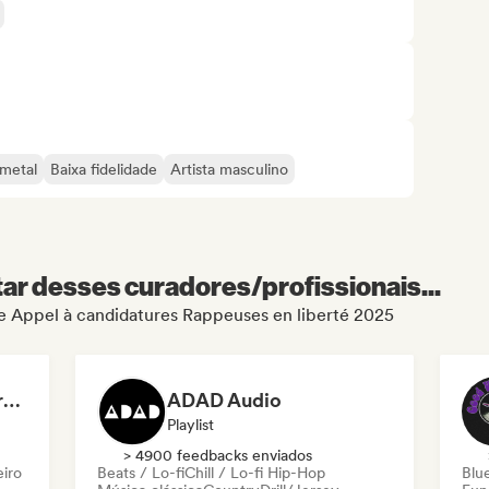
metal
Baixa fidelidade
Artista masculino
r desses curadores/profissionais...
 de Appel à candidatures Rappeuses en liberté 2025
Dreamers Island Entertainment
ADAD Audio
Playlist
> 4900 feedbacks enviados
eiro
Beats / Lo-fi
Chill / Lo-fi Hip-Hop
Blu