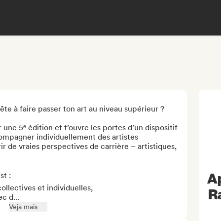
e à faire passer ton art au niveau supérieur ?

ne 5ᵉ édition et t’ouvre les portes d’un dispositif 
mpagner individuellement des artistes 
 de vraies perspectives de carrière – artistiques, 
Ap
 :

llectives et individuelles,

R
c d...
Veja mais