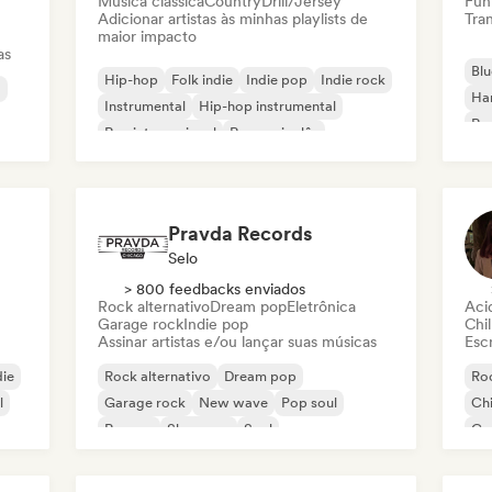
Música clássica
Country
Drill/Jersey
Fun
Adicionar artistas às minhas playlists de
Tran
maior impacto
as
Blu
Hip-hop
Folk indie
Indie pop
Indie rock
a
Ha
Instrumental
Hip-hop instrumental
Roc
Rap internacional
Rap em inglês
Roc
Pravda Records
Selo
> 800 feedbacks enviados
Rock alternativo
Dream pop
Eletrônica
Aci
Garage rock
Indie pop
Chil
Assinar artistas e/ou lançar suas músicas
Escr
die
Rock alternativo
Dream pop
Roc
l
Garage rock
New wave
Pop soul
Chi
Reggae
Shoegaze
Soul
Co
Di