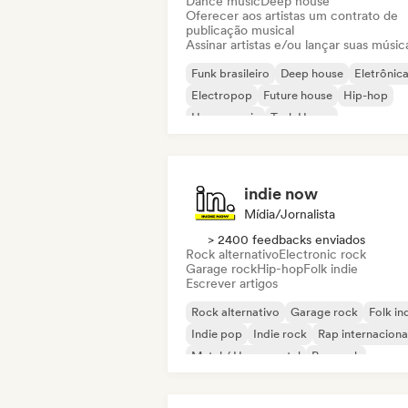
Dance music
Deep house
Oferecer aos artistas um contrato de
publicação musical
Assinar artistas e/ou lançar suas músic
Funk brasileiro
Deep house
Eletrônic
Electropop
Future house
Hip-hop
House music
Tech House
indie now
Mídia/Jornalista
> 2400 feedbacks enviados
Rock alternativo
Electronic rock
Garage rock
Hip-hop
Folk indie
Escrever artigos
Rock alternativo
Garage rock
Folk in
Indie pop
Indie rock
Rap internaciona
Metal / Heavy metal
Pop rock