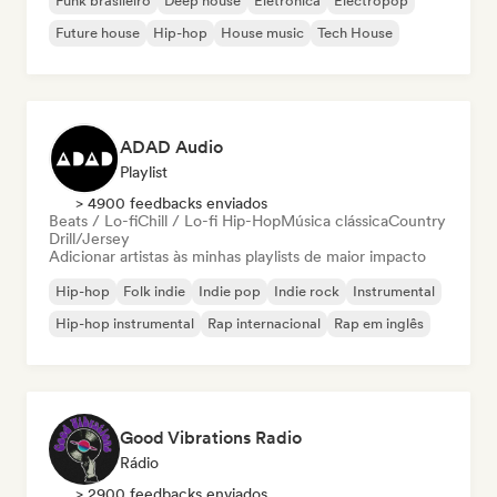
Funk brasileiro
Deep house
Eletrônica
Electropop
Future house
Hip-hop
House music
Tech House
ADAD Audio
Playlist
> 4900 feedbacks enviados
Beats / Lo-fi
Chill / Lo-fi Hip-Hop
Música clássica
Country
Drill/Jersey
Adicionar artistas às minhas playlists de maior impacto
Hip-hop
Folk indie
Indie pop
Indie rock
Instrumental
Hip-hop instrumental
Rap internacional
Rap em inglês
Good Vibrations Radio
Rádio
> 2900 feedbacks enviados