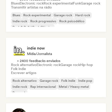
Blues
Electronic rock
Rock experimental
Funk
Garage rock
Transmitir artistas na rádio
Blues
Rock experimental
Garage rock
Hard rock
Indie rock
Rock progressivo
Rock psicodélico
Rock & Roll / Rock Clássico
indie now
Mídia/Jornalista
> 2400 feedbacks enviados
Rock alternativo
Electronic rock
Garage rock
Hip-hop
Folk indie
Escrever artigos
Rock alternativo
Garage rock
Folk indie
Indie pop
Indie rock
Rap internacional
Metal / Heavy metal
Pop rock