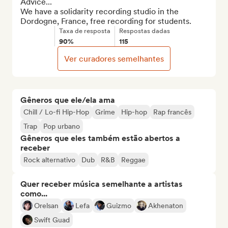
Advice...

We have a solidarity recording studio in the 
Dordogne, France, free recording for students.
Taxa de resposta
Respostas dadas
90%
115
Ver curadores semelhantes
Gêneros que ele/ela ama
Chill / Lo-fi Hip-Hop
Grime
Hip-hop
Rap francês
Trap
Pop urbano
Gêneros que eles também estão abertos a
receber
Rock alternativo
Dub
R&B
Reggae
Quer receber música semelhante a artistas
como...
Orelsan
Lefa
Guizmo
Akhenaton
Swift Guad