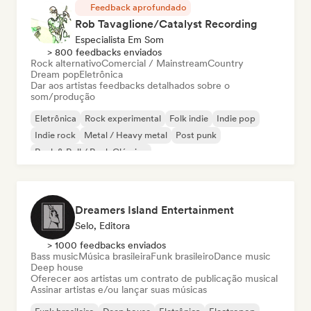
Feedback aprofundado
Rob Tavaglione/Catalyst Recording
Especialista Em Som
> 800 feedbacks enviados
Rock alternativo
Comercial / Mainstream
Country
Dream pop
Eletrônica
Dar aos artistas feedbacks detalhados sobre o
som/produção
Eletrônica
Rock experimental
Folk indie
Indie pop
Indie rock
Metal / Heavy metal
Post punk
Rock & Roll / Rock Clássico
Dreamers Island Entertainment
Selo, Editora
> 1000 feedbacks enviados
Bass music
Música brasileira
Funk brasileiro
Dance music
Deep house
Oferecer aos artistas um contrato de publicação musical
Assinar artistas e/ou lançar suas músicas