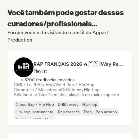
Você também pode gostar desses
curadores/profissionais...
Porque você está visitando o perfil de Appart
Production
RAP FRANÇAIS 2026 🔥🇫🇷 (Way Records)
Playlist
> 5700 feedbacks enviados
Chill / Lo-fi Hip-Hop
Cloud Rap / Hip Hop
Comercial / Mainstream
Drill/Jersey
Hip-hop
Adicionar artistas às minhas playlists de maior impacto
Cloud Rap / Hip Hop
Drill/Jersey
Hip-hop
Hip-hop instrumental
Rap francês
Trap
Pop urbano
Chill / Lo-fi Hip-Hop