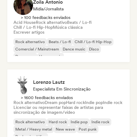
Zoila Antonio
Mídia/Jornalista
> 100 feedbacks enviados
Acid House
Rock alternativo
Beats / Lo-fi
Chill / Lo-fi Hip-Hop
Música clássica
Escrever artigos
Rock alternativo
Beats / Lo-fi
Chill / Lo-fi Hip-Hop
Comercial / Mainstream
Dance music
Disco
Dream pop
House music
Lorenzo Lautz
Especialista Em Sincronização
> 1600 feedbacks enviados
Rock alternativo
Dream pop
Hard rock
Indie pop
Indie rock
Licenciar ou representar faixas de artistas para
sincronização de imagem/vídeo
Rock alternativo
Hard rock
Indie pop
Indie rock
Metal / Heavy metal
New wave
Post punk
Rock psicodélico