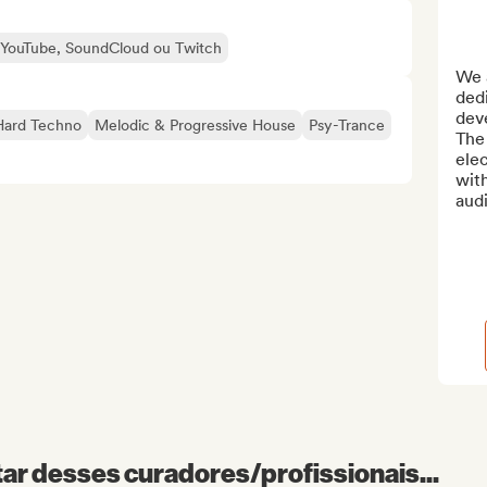
o YouTube, SoundCloud ou Twitch
We a
dedi
dev
Hard Techno
Melodic & Progressive House
Psy-Trance
The
elec
with
audi
r desses curadores/profissionais...