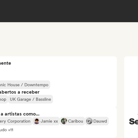
mente
nic House / Downtempo
abertos a receber
 hop
UK Garage / Bassline
 artistas como...
Se
ery Corporation
Jamie xx
Caribou
Dauwd
udo +11