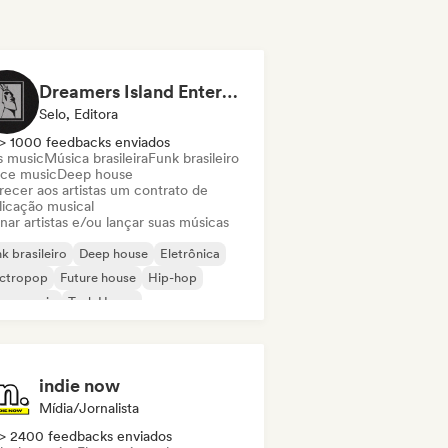
Dreamers Island Entertainment
Selo, Editora
> 1000 feedbacks enviados
s music
Música brasileira
Funk brasileiro
ce music
Deep house
recer aos artistas um contrato de
licação musical
nar artistas e/ou lançar suas músicas
k brasileiro
Deep house
Eletrônica
ectropop
Future house
Hip-hop
use music
Tech House
indie now
Mídia/Jornalista
> 2400 feedbacks enviados