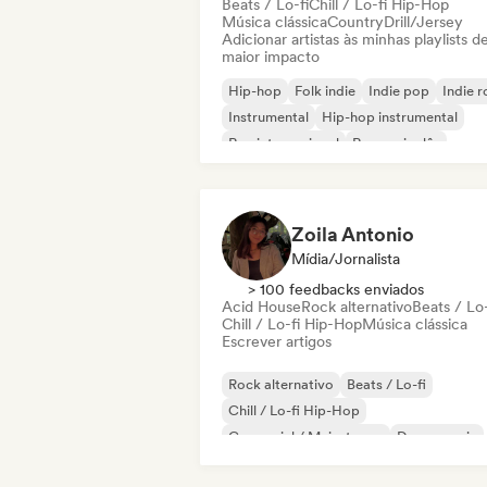
Beats / Lo-fi
Chill / Lo-fi Hip-Hop
Música clássica
Country
Drill/Jersey
Adicionar artistas às minhas playlists d
maior impacto
Hip-hop
Folk indie
Indie pop
Indie 
Instrumental
Hip-hop instrumental
Rap internacional
Rap em inglês
Zoila Antonio
Mídia/Jornalista
> 100 feedbacks enviados
Acid House
Rock alternativo
Beats / Lo-
Chill / Lo-fi Hip-Hop
Música clássica
Escrever artigos
Rock alternativo
Beats / Lo-fi
Chill / Lo-fi Hip-Hop
Comercial / Mainstream
Dance music
Disco
Dream pop
House music