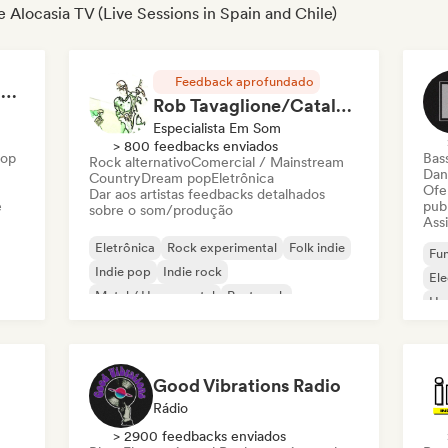
e Alocasia TV (Live Sessions in Spain and Chile)
Feedback aprofundado
RAP FRANÇAIS 2026 🔥🇫🇷 (Way Records)
Rob Tavaglione/Catalyst Recording
Especialista Em Som
> 800 feedbacks enviados
Hop
Bas
Rock alternativo
Comercial / Mainstream
Dan
Country
Dream pop
Eletrônica
Ofe
Dar aos artistas feedbacks detalhados
e
pub
sobre o som/produção
Assi
Eletrônica
Rock experimental
Folk indie
Fun
Indie pop
Indie rock
El
Metal / Heavy metal
Post punk
Ho
Rock & Roll / Rock Clássico
Good Vibrations Radio
Rádio
> 2900 feedbacks enviados