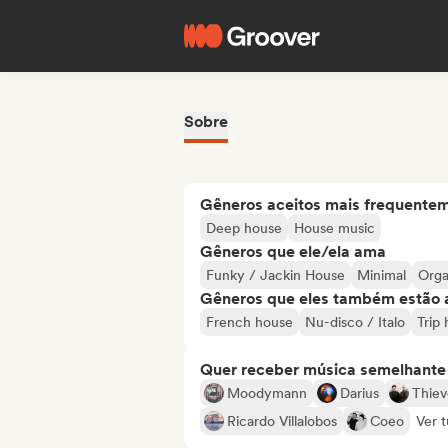
Sobre
Gêneros aceitos mais frequente
Deep house
House music
Gêneros que ele/ela ama
Funky / Jackin House
Minimal
Orga
Gêneros que eles também estão 
French house
Nu-disco / Italo
Trip
Quer receber música semelhante a
Moodymann
Darius
Thiev
Ricardo Villalobos
Coeo
Ver t