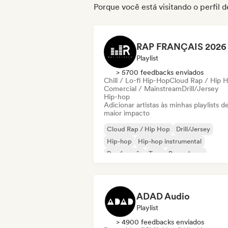
Porque você está visitando o perfil d
Playlist
> 5700 feedbacks enviados
Chill / Lo-fi Hip-Hop
Cloud Rap / Hip 
Comercial / Mainstream
Drill/Jersey
Hip-hop
Adicionar artistas às minhas playlists d
maior impacto
Cloud Rap / Hip Hop
Drill/Jersey
Hip-hop
Hip-hop instrumental
Rap francês
Trap
Pop urbano
Chill / Lo-fi Hip-Hop
ADAD Audio
Playlist
> 4900 feedbacks enviados