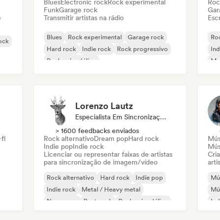
Blues
Electronic rock
Rock experimental
Roc
Funk
Garage rock
Gar
e
Transmitir artistas na rádio
Escr
Blues
Rock experimental
Garage rock
Roc
rock
Hard rock
Indie rock
Rock progressivo
Ind
Rock psicodélico
Met
Rock & Roll / Rock Clássico
Lorenzo Lautz
Especialista Em Sincronização
> 1600 feedbacks enviados
fi
Rock alternativo
Dream pop
Hard rock
Mús
Indie pop
Indie rock
Mús
Licenciar ou representar faixas de artistas
Cri
para sincronização de imagem/vídeo
arti
Rock alternativo
Hard rock
Indie pop
Mús
Indie rock
Metal / Heavy metal
Mús
New wave
Post punk
Rock psicodélico
Ind