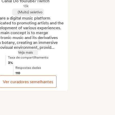
Canal Do YouTube/Twitch
13k
(Muito) seletivo
re a digital music platform 
cated to promoting artists and the 

elopment of various experiences. 
 main concept is to merge 
tronic music and its derivatives 
 botany, creating an immersive 
ovisual environment, provid...
Veja mais
Taxa de compartilhamento
3%
Respostas dadas
110
Ver curadores semelhantes