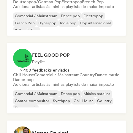
Deutschpop/German Pop
Electropop
French Pop
Adicionar artistas às minhas playlists de maior impacto
Comercial / Mainstream
Dance pop
Electropop
French Pop
Hyperpop
Indie pop
Pop internacional
K-Pop/J-Pop
FEEL GOOD POP
Playlist
> 400 feedbacks enviados
Chill House
Comercial / Mainstream
Country
Dance music
Dance pop
Adicionar artistas às minhas playlists de maior impacto
Comercial / Mainstream
Dance pop
Música natalina
Cantor-compositor
Synthpop
Chill House
Country
Dance music
Marcos Cruvinel