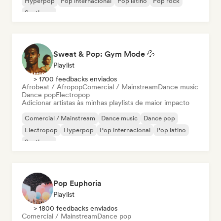
Hyperpop
Pop internacional
Pop latino
Pop rock
Synthpop
Sweat & Pop: Gym Mode 💦
Playlist
> 1700 feedbacks enviados
Afrobeat / Afropop
Comercial / Mainstream
Dance music
Dance pop
Electropop
Adicionar artistas às minhas playlists de maior impacto
Comercial / Mainstream
Dance music
Dance pop
Electropop
Hyperpop
Pop internacional
Pop latino
Synthpop
Pop Euphoria
Playlist
> 1800 feedbacks enviados
Comercial / Mainstream
Dance pop