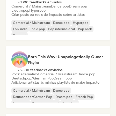
> 1300 feedbacks enviados
Comercial / Mainstream
Dance pop
Dream pop
Electropop
Hyperpop
Criar posts ou reels de impacto sobre artistas
Comercial / Mainstream
Dance pop
Hyperpop
Folk indie
Indie pop
Pop internacional
Pop rock
Pop soul
Born This Way: Unapologetically Queer
Playlist
> 2500 feedbacks enviados
Rock alternativo
Comercial / Mainstream
Dance pop
Deutschpop/German Pop
Dream pop
Adicionar artistas às minhas playlists de maior impacto
Comercial / Mainstream
Dance pop
Deutschpop/German Pop
Dream pop
French Pop
Hyperpop
Pop internacional
Pop latino