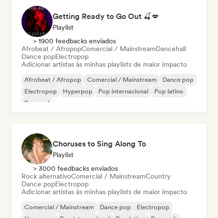
Getting Ready to Go Out 🍒💋
Playlist
> 1900 feedbacks enviados
Afrobeat / Afropop
Comercial / Mainstream
Dancehall
Dance pop
Electropop
Adicionar artistas às minhas playlists de maior impacto
Afrobeat / Afropop
Comercial / Mainstream
Dance pop
Electropop
Hyperpop
Pop internacional
Pop latino
Pop soul
Choruses to Sing Along To
Playlist
> 3000 feedbacks enviados
Rock alternativo
Comercial / Mainstream
Country
Dance pop
Electropop
Adicionar artistas às minhas playlists de maior impacto
Comercial / Mainstream
Dance pop
Electropop