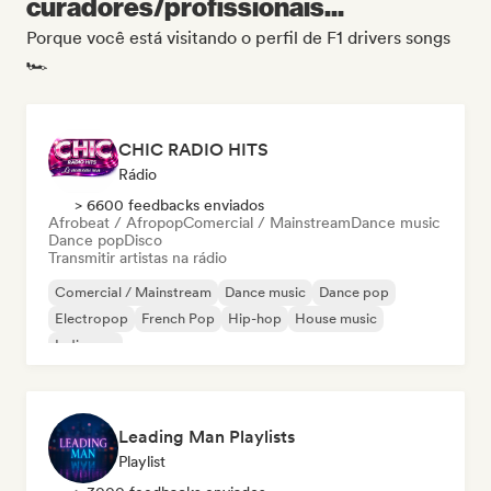
curadores/profissionais...
Porque você está visitando o perfil de F1 drivers songs
🏎️
CHIC RADIO HITS
Rádio
> 6600 feedbacks enviados
Afrobeat / Afropop
Comercial / Mainstream
Dance music
Dance pop
Disco
Transmitir artistas na rádio
Comercial / Mainstream
Dance music
Dance pop
Electropop
French Pop
Hip-hop
House music
Indie pop
Leading Man Playlists
Playlist