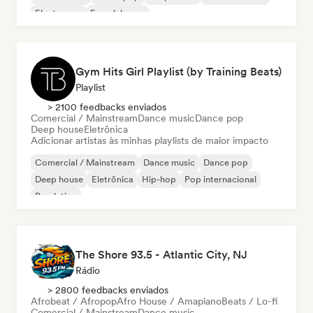
Electropop
French house
Gym Hits Girl Playlist (by Training Beats)
Playlist
> 2100 feedbacks enviados
Comercial / Mainstream
Dance music
Dance pop
Deep house
Eletrônica
Adicionar artistas às minhas playlists de maior impacto
Comercial / Mainstream
Dance music
Dance pop
Deep house
Eletrônica
Hip-hop
Pop internacional
Pop latino
The Shore 93.5 - Atlantic City, NJ
Rádio
> 2800 feedbacks enviados
Afrobeat / Afropop
Afro House / Amapiano
Beats / Lo-fi
Comercial / Mainstream
Dance music