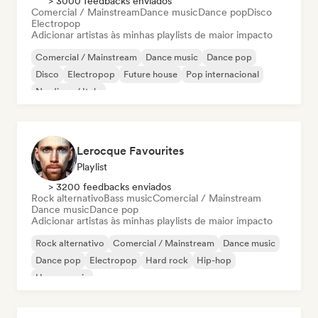
> 3000 feedbacks enviados
Comercial / Mainstream
Dance music
Dance pop
Disco
Electropop
Adicionar artistas às minhas playlists de maior impacto
Comercial / Mainstream
Dance music
Dance pop
Disco
Electropop
Future house
Pop internacional
Nu-disco / Italo
Lerocque Favourites
Playlist
> 3200 feedbacks enviados
Rock alternativo
Bass music
Comercial / Mainstream
Dance music
Dance pop
Adicionar artistas às minhas playlists de maior impacto
Rock alternativo
Comercial / Mainstream
Dance music
Dance pop
Electropop
Hard rock
Hip-hop
House music