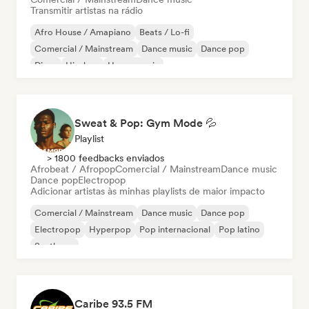
Transmitir artistas na rádio
Afro House / Amapiano
Beats / Lo-fi
Comercial / Mainstream
Dance music
Dance pop
Disco
Hip-hop
House music
Sweat & Pop: Gym Mode 💦
Playlist
> 1800 feedbacks enviados
Afrobeat / Afropop
Comercial / Mainstream
Dance music
Dance pop
Electropop
Adicionar artistas às minhas playlists de maior impacto
Comercial / Mainstream
Dance music
Dance pop
Electropop
Hyperpop
Pop internacional
Pop latino
Synthpop
Caribe 93.5 FM