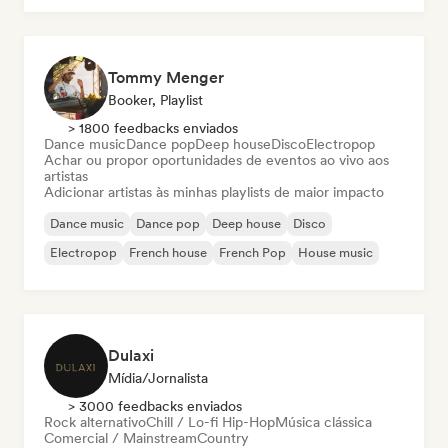
Tommy Menger
Booker, Playlist
> 1800 feedbacks enviados
Dance music
Dance pop
Deep house
Disco
Electropop
Achar ou propor oportunidades de eventos ao vivo aos
artistas
Adicionar artistas às minhas playlists de maior impacto
Dance music
Dance pop
Deep house
Disco
Electropop
French house
French Pop
House music
Dulaxi
Mídia/Jornalista
> 3000 feedbacks enviados
Rock alternativo
Chill / Lo-fi Hip-Hop
Música clássica
Comercial / Mainstream
Country