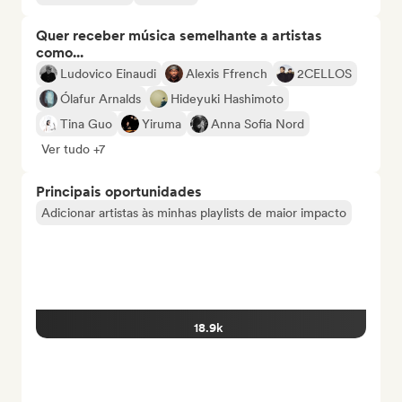
Quer receber música semelhante a artistas
como...
Ludovico Einaudi
Alexis Ffrench
2CELLOS
Ólafur Arnalds
Hideyuki Hashimoto
Tina Guo
Yiruma
Anna Sofia Nord
Ver tudo +7
Principais oportunidades
Adicionar artistas às minhas playlists de maior impacto
18.9k