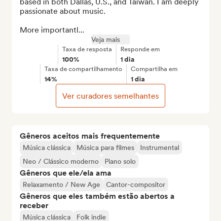
based in both Dallas, U.S., and Taiwan. I am deeply 
passionate about music.

More importantl...
Veja mais
Taxa de resposta
Responde em
100%
1 dia
Taxa de compartilhamento
Compartilha em
14%
1 dia
Ver curadores semelhantes
Gêneros aceitos mais frequentemente
Música clássica
Música para filmes
Instrumental
Neo / Clássico moderno
Piano solo
Gêneros que ele/ela ama
Relaxamento / New Age
Cantor-compositor
Gêneros que eles também estão abertos a
receber
Música clássica
Folk indie