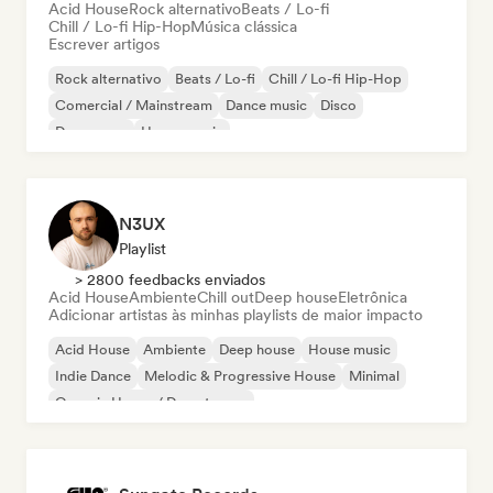
Acid House
Rock alternativo
Beats / Lo-fi
Chill / Lo-fi Hip-Hop
Música clássica
Escrever artigos
Rock alternativo
Beats / Lo-fi
Chill / Lo-fi Hip-Hop
Comercial / Mainstream
Dance music
Disco
Dream pop
House music
N3UX
Playlist
> 2800 feedbacks enviados
Acid House
Ambiente
Chill out
Deep house
Eletrônica
Adicionar artistas às minhas playlists de maior impacto
Acid House
Ambiente
Deep house
House music
Indie Dance
Melodic & Progressive House
Minimal
Organic House / Downtempo