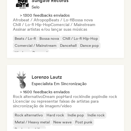
Sungate Records
Selo
> 1300 feedbacks enviados
Afrobeat / Afropop
Beats / Lo-fi
Bossa nova
Chill / Lo-fi Hip-Hop
Comercial / Mainstream
Assinar artistas e/ou lançar suas músicas
Beats / Lo-fi
Bossa nova
Chill / Lo-fi Hip-Hop
Comercial / Mainstream
Dancehall
Dance pop
Hip-hop
Pop soul
Lorenzo Lautz
Especialista Em Sincronização
> 1600 feedbacks enviados
Rock alternativo
Dream pop
Hard rock
Indie pop
Indie rock
Licenciar ou representar faixas de artistas para
sincronização de imagem/vídeo
Rock alternativo
Hard rock
Indie pop
Indie rock
Metal / Heavy metal
New wave
Post punk
Rock psicodélico