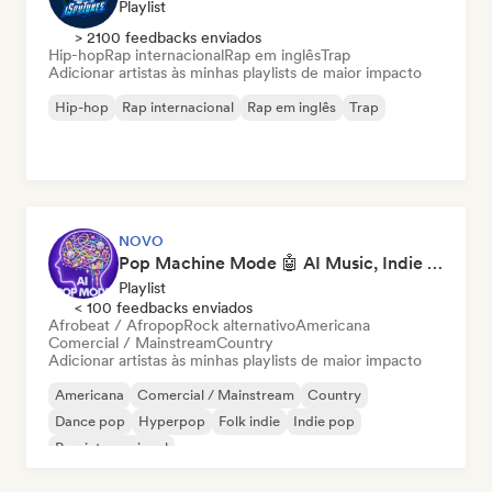
Playlist
> 2100 feedbacks enviados
Hip-hop
Rap internacional
Rap em inglês
Trap
Adicionar artistas às minhas playlists de maior impacto
Hip-hop
Rap internacional
Rap em inglês
Trap
NOVO
Pop Machine Mode 🤖 AI Music, Indie Pop & Dream Pop
Playlist
< 100 feedbacks enviados
Afrobeat / Afropop
Rock alternativo
Americana
Comercial / Mainstream
Country
Adicionar artistas às minhas playlists de maior impacto
Americana
Comercial / Mainstream
Country
Dance pop
Hyperpop
Folk indie
Indie pop
Pop internacional