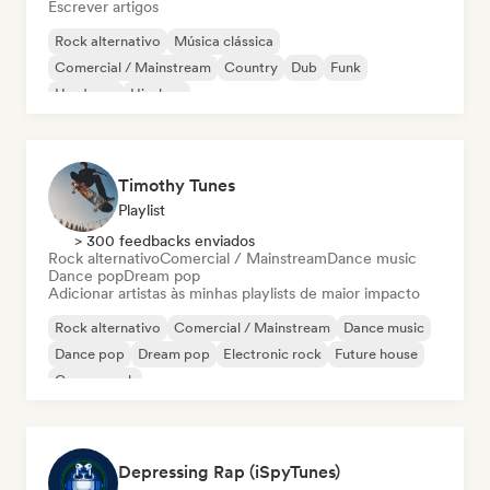
Escrever artigos
Rock alternativo
Música clássica
Comercial / Mainstream
Country
Dub
Funk
Hardcore
Hip-hop
Timothy Tunes
Playlist
> 300 feedbacks enviados
Rock alternativo
Comercial / Mainstream
Dance music
Dance pop
Dream pop
Adicionar artistas às minhas playlists de maior impacto
Rock alternativo
Comercial / Mainstream
Dance music
Dance pop
Dream pop
Electronic rock
Future house
Garage rock
Depressing Rap (iSpyTunes)