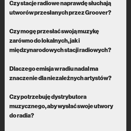
Czy stacje radiowe naprawdę słuchają
utworów przesłanych przez Groover?
Czy mogę przesłać swoją muzykę
zarówno do lokalnych, jak i
międzynarodowych stacji radiowych?
Dlaczego emisja w radiu nadal ma
znaczenie dla niezależnych artystów?
Czy potrzebuję dystrybutora
muzycznego, aby wysłać swoje utwory
do radia?