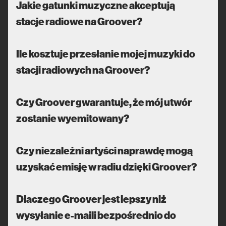
Jakie gatunki muzyczne akceptują
stacje radiowe na Groover?
Ile kosztuje przesłanie mojej muzyki do
stacji radiowych na Groover?
Czy Groover gwarantuje, że mój utwór
zostanie wyemitowany?
Czy niezależni artyści naprawdę mogą
uzyskać emisję w radiu dzięki Groover?
Dlaczego Groover jest lepszy niż
wysyłanie e-maili bezpośrednio do