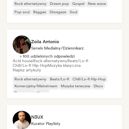
Rock alternatywny
Dream pop
Gospel
New wave
Pop-soul
Reggae
Shoegaze
Soul
Zoila Antonio
Serwis Medialny/Dziennikarz
> 100 udzielonych odpowiedzi
Acid house
Rock alternatywny
Beats/Lo-fi
Chill/Lo-fi Hip-Hop
Muzyka klasyczna
Napisz artykuły
Rock alternatywny
Beats/Lo-fi
Chill/Lo-fi Hip-Hop
Komercjalny/Mainstream
Muzyka taneczna
Disco
Dream pop
House
N3UX
Kurator Playlisty