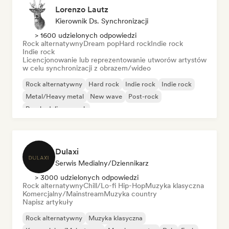
Lorenzo Lautz
Kierownik Ds. Synchronizacji
> 1600 udzielonych odpowiedzi
Rock alternatywny
Dream pop
Hard rock
Indie rock
Indie rock
Licencjonowanie lub reprezentowanie utworów artystów
w celu synchronizacji z obrazem/wideo
Rock alternatywny
Hard rock
Indie rock
Indie rock
Metal/Heavy metal
New wave
Post-rock
Psychedeliczny rock
Dulaxi
Serwis Medialny/Dziennikarz
> 3000 udzielonych odpowiedzi
Rock alternatywny
Chill/Lo-fi Hip-Hop
Muzyka klasyczna
Komercjalny/Mainstream
Muzyka country
Napisz artykuły
Rock alternatywny
Muzyka klasyczna