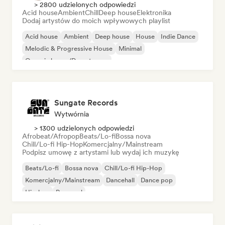
> 2800 udzielonych odpowiedzi
Acid house
Ambient
Chill
Deep house
Elektronika
Dodaj artystów do moich wpływowych playlist
Acid house
Ambient
Deep house
House
Indie Dance
Melodic & Progressive House
Minimal
Organic house/Downtempo
Sungate Records
Wytwórnia
> 1300 udzielonych odpowiedzi
Afrobeat/Afropop
Beats/Lo-fi
Bossa nova
Chill/Lo-fi Hip-Hop
Komercjalny/Mainstream
Podpisz umowę z artystami lub wydaj ich muzykę
Beats/Lo-fi
Bossa nova
Chill/Lo-fi Hip-Hop
Komercjalny/Mainstream
Dancehall
Dance pop
Hip-hop
Pop-soul