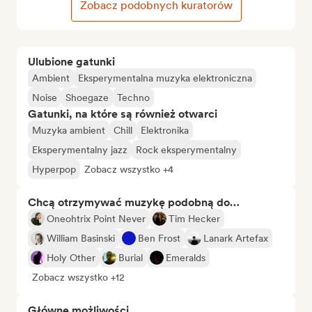
Zobacz podobnych kuratorów
Ulubione gatunki
Ambient
Eksperymentalna muzyka elektroniczna
Noise
Shoegaze
Techno
Gatunki, na które są również otwarci
Muzyka ambient
Chill
Elektronika
Eksperymentalny jazz
Rock eksperymentalny
Hyperpop
Zobacz wszystko +4
Chcą otrzymywać muzykę podobną do…
Oneohtrix Point Never
Tim Hecker
William Basinski
Ben Frost
Lanark Artefax
Holy Other
Burial
Emeralds
Zobacz wszystko +12
Główne możliwości