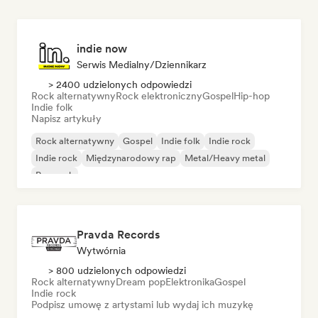
indie now
Serwis Medialny/Dziennikarz
> 2400 udzielonych odpowiedzi
Rock alternatywny
Rock elektroniczny
Gospel
Hip-hop
Indie folk
Napisz artykuły
Rock alternatywny
Gospel
Indie folk
Indie rock
Indie rock
Międzynarodowy rap
Metal/Heavy metal
Pop rock
Pravda Records
Wytwórnia
> 800 udzielonych odpowiedzi
Rock alternatywny
Dream pop
Elektronika
Gospel
Indie rock
Podpisz umowę z artystami lub wydaj ich muzykę