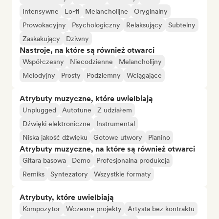
Intensywne
Lo-fi
Melancholijne
Oryginalny
Prowokacyjny
Psychologiczny
Relaksujący
Subtelny
Zaskakujący
Dziwny
Nastroje, na które są również otwarci
Współczesny
Niecodzienne
Melancholijny
Melodyjny
Prosty
Podziemny
Wciągające
Atrybuty muzyczne, które uwielbiają
Unplugged
Autotune
Z udziałem
Dźwięki elektroniczne
Instrumental
Niska jakość dźwięku
Gotowe utwory
Pianino
Atrybuty muzyczne, na które są również otwarci
Gitara basowa
Demo
Profesjonalna produkcja
Remiks
Syntezatory
Wszystkie formaty
Atrybuty, które uwielbiają
Kompozytor
Wczesne projekty
Artysta bez kontraktu