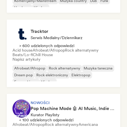
Komercjalny/Mainstream
Muzyka country
Dub
Funk
Hardcore
Hip-hop
Tracktor
Serwis Medialny/Dziennikarz
> 600 udzielonych odpowiedzi
Acid house
Afrobeat/Afropop
Rock alternatywny
Beats/Lo-fi
Chill House
Napisz artykuły
Afrobeat/Afropop
Rock alternatywny
Muzyka taneczna
Dream pop
Rock elektroniczny
Elektropop
Francuski pop
Hip-hop
NOWOŚCI
Pop Machine Mode 🤖 AI Music, Indie Pop & Dream Pop
Kurator Playlisty
< 100 udzielonych odpowiedzi
Afrobeat/Afropop
Rock alternatywny
Americana