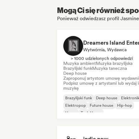
Mogą Ci się również spo
Ponieważ odwiedzasz profil Jasmine
Wytwórnia, Wydawca
> 1000 udzielonych odpowiedzi
Muzyka ambient
Muzyka brazylijska
Brazylijski funk
Muzyka taneczna
Deep house
Zaproponuj artystom umowę wydawni
Podpisz umowę z artystami lub wydaj 
muzykę
Brazylijski funk
Deep house
Elektroni
Elektropop
Future house
Hip-hop
House
Tech House
indie now