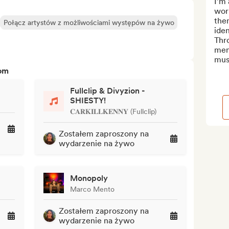
I’m 
work
the
Połącz artystów z możliwościami występów na żywo
iden
Thr
ment
musi
tom
Fullclip & Divyzion -
SHIESTY!
𝐂𝐀𝐑𝐊𝐈𝐋𝐋𝐊𝐄𝐍𝐍𝐘 (Fullclip)
Zostałem zaproszony na
wydarzenie na żywo
Monopoly
Marco Mento
Zostałem zaproszony na
wydarzenie na żywo