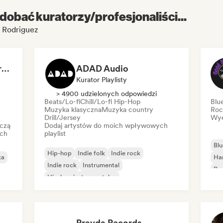
dobać kuratorzy/profesjonaliści...
 Rodriguez
Dreamers Island Entertainment
ADAD Audio
Kurator Playlisty
> 4900 udzielonych odpowiedzi
Beats/Lo-fi
Chill/Lo-fi Hip-Hop
Blu
Muzyka klasyczna
Muzyka country
Roc
Drill/Jersey
Wye
czą
Dodaj artystów do moich wpływowych
ich
playlist
Blu
Hip-hop
Indie folk
Indie rock
ka
Ha
Indie rock
Instrumental
Psy
Hip-hop instrumentalny
Roc
Międzynarodowy rap
Rap w języku angielskim
Pravda Records