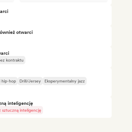
arci
również otwarci
warci
bez kontraktu
 hip-hop
Drill/Jersey
Eksperymentalny jazz
ą inteligencję
sztuczną inteligencję