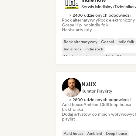
Serwis Medialny/Dziennikar
> 2400 udzielonych odpowiedzi
Rock alternatywny
Rock elektroniczny
Gospel
Hip-hop
Indie folk
Napisz artykuły
Rock alternatywny
Gospel
Indie folk
Indie rock
Indie rock
Międzynarodowy rap
Metal/Heavy me
Pop rock
N3UX
Kurator Playlisty
> 2800 udzielonych odpowiedzi
Acid house
Ambient
Chill
Deep house
Elektronika
Dodaj artystów do moich wpływowyc
playlist
Acid house
Ambient
Deep house