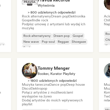
z
Wytwórnia
> 800 udzielonych odpowiedzi
Rock alternatywny
Dream pop
Elektronika
Aci
Gospel
Indie rock
Chi
Podpisz umowę z artystami lub wydaj ich
Nap
muzykę
Ro
Rock alternatywny
Dream pop
Gospel
Chi
New wave
Pop-soul
Reggae
Shoegaze
tal
Ko
Soul
Mu
Ho
Tommy Menger
Booker, Kurator Playlisty
> 1800 udzielonych odpowiedzi
Muzyka taneczna
Dance pop
Deep house
Muz
Disco
Elektropop
Muz
h
Połącz artystów z możliwościami
Kom
występów na żywo
Twó
Dodaj artystów do moich wpływowych
rela
playlist
Mu