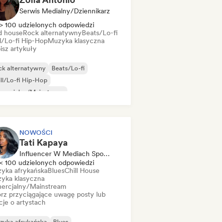
Serwis Medialny/Dziennikarz
> 100 udzielonych odpowiedzi
d house
Rock alternatywny
Beats/Lo-fi
ll/Lo-fi Hip-Hop
Muzyka klasyczna
isz artykuły
ck alternatywny
Beats/Lo-fi
ll/Lo-fi Hip-Hop
mercjalny/Mainstream
zyka taneczna
Disco
Dream pop
use
NOWOŚCI
Tati Kapaya
Influencer W Mediach Społecznościowych
< 100 udzielonych odpowiedzi
yka afrykańska
Blues
Chill House
yka klasyczna
ercjalny/Mainstream
rz przyciągające uwagę posty lub
cje o artystach
zyka afrykańska
Blues