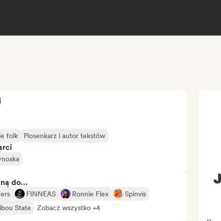
i
ie folk
Piosenkarz i autor tekstów
arci
ynoska
J
bną do…
ters
FINNEAS
Ronnie Flex
Spinvis
ibou State
Zobacz wszystko +4