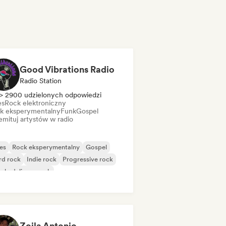
Good Vibrations Radio
Radio Station
> 2900 udzielonych odpowiedzi
es
Rock elektroniczny
k eksperymentalny
Funk
Gospel
mituj artystów w radio
es
Rock eksperymentalny
Gospel
rd rock
Indie rock
Progressive rock
chedeliczny rock
k & Roll/Classic Rock
Zoila Antonio