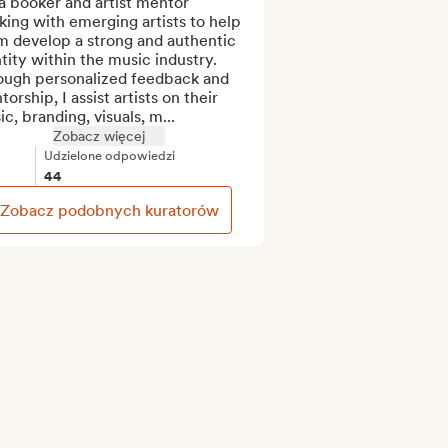
a booker and artist mentor 
ing with emerging artists to help 
m develop a strong and authentic 
tity within the music industry. 
ough personalized feedback and 
orship, I assist artists on their 
c, branding, visuals, m...
Zobacz więcej
Udzielone odpowiedzi
44
Zobacz podobnych kuratorów