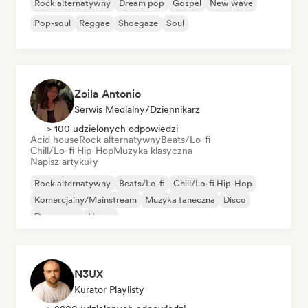
Rock alternatywny
Dream pop
Gospel
New wave
Pop-soul
Reggae
Shoegaze
Soul
Zoila Antonio
Serwis Medialny/Dziennikarz
> 100 udzielonych odpowiedzi
Acid house
Rock alternatywny
Beats/Lo-fi
Chill/Lo-fi Hip-Hop
Muzyka klasyczna
Napisz artykuły
Rock alternatywny
Beats/Lo-fi
Chill/Lo-fi Hip-Hop
Komercjalny/Mainstream
Muzyka taneczna
Disco
Dream pop
House
N3UX
Kurator Playlisty