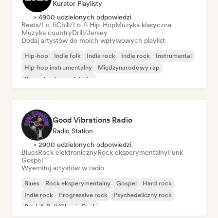
Kurator Playlisty
> 4900 udzielonych odpowiedzi
Beats/Lo-fi
Chill/Lo-fi Hip-Hop
Muzyka klasyczna
Muzyka country
Drill/Jersey
Dodaj artystów do moich wpływowych playlist
Hip-hop
Indie folk
Indie rock
Indie rock
Instrumental
Hip-hop instrumentalny
Międzynarodowy rap
Rap w języku angielskim
Good Vibrations Radio
Radio Station
> 2900 udzielonych odpowiedzi
Blues
Rock elektroniczny
Rock eksperymentalny
Funk
Gospel
Wyemituj artystów w radio
Blues
Rock eksperymentalny
Gospel
Hard rock
Indie rock
Progressive rock
Psychedeliczny rock
Rock & Roll/Classic Rock