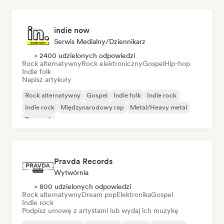
indie now
Serwis Medialny/Dziennikarz
> 2400 udzielonych odpowiedzi
Rock alternatywny
Rock elektroniczny
Gospel
Hip-hop
Indie folk
Napisz artykuły
Rock alternatywny
Gospel
Indie folk
Indie rock
Indie rock
Międzynarodowy rap
Metal/Heavy metal
Pop rock
Pravda Records
Wytwórnia
> 800 udzielonych odpowiedzi
Rock alternatywny
Dream pop
Elektronika
Gospel
Indie rock
Podpisz umowę z artystami lub wydaj ich muzykę