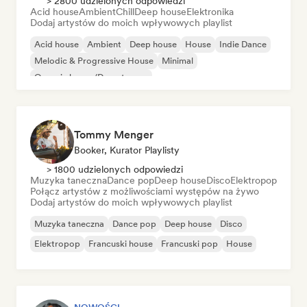
> 2800 udzielonych odpowiedzi
Acid house
Ambient
Chill
Deep house
Elektronika
Dodaj artystów do moich wpływowych playlist
Acid house
Ambient
Deep house
House
Indie Dance
Melodic & Progressive House
Minimal
Organic house/Downtempo
Tommy Menger
Booker, Kurator Playlisty
> 1800 udzielonych odpowiedzi
Muzyka taneczna
Dance pop
Deep house
Disco
Elektropop
Połącz artystów z możliwościami występów na żywo
Dodaj artystów do moich wpływowych playlist
Muzyka taneczna
Dance pop
Deep house
Disco
Elektropop
Francuski house
Francuski pop
House