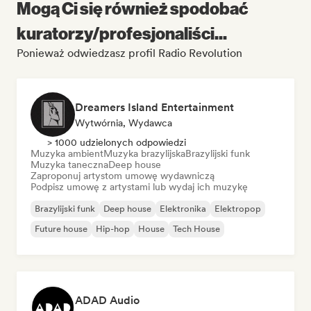
Mogą Ci się również spodobać
kuratorzy/profesjonaliści...
Ponieważ odwiedzasz profil Radio Revolution
Dreamers Island Entertainment
Wytwórnia, Wydawca
> 1000 udzielonych odpowiedzi
Muzyka ambient
Muzyka brazylijska
Brazylijski funk
Muzyka taneczna
Deep house
Zaproponuj artystom umowę wydawniczą
Podpisz umowę z artystami lub wydaj ich muzykę
Brazylijski funk
Deep house
Elektronika
Elektropop
Future house
Hip-hop
House
Tech House
ADAD Audio