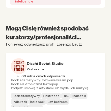
inteligencję
Mogą Ci się również spodobać
kuratorzy/profesjonaliści...
Ponieważ odwiedzasz profil Lorenzo Lautz
Dischi Soviet Studio
Wytwórnia
> 500 udzielonych odpowiedzi
Rock alternatywny
Coldwave
Dream pop
Rock elektroniczny
Elektropop
Podpisz umowę z artystami lub wydaj ich muzykę
Rock alternatywny
Elektropop
Funk
Indie folk
Indie rock
Indie rock
Lofi bedroom
Psychedeliczny pop