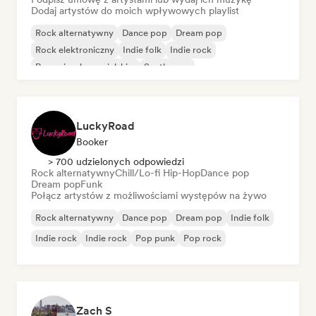
Dodaj artystów do moich wpływowych playlist
Rock alternatywny
Dance pop
Dream pop
Rock elektroniczny
Indie folk
Indie rock
Rap w języku angielskim
Synthwave
LuckyRoad
Booker
> 700 udzielonych odpowiedzi
Rock alternatywny
Chill/Lo-fi Hip-Hop
Dance pop
Dream pop
Funk
Połącz artystów z możliwościami występów na żywo
Rock alternatywny
Dance pop
Dream pop
Indie folk
Indie rock
Indie rock
Pop punk
Pop rock
Zach S