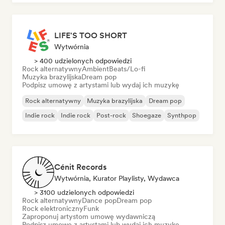
LIFE'S TOO SHORT
Wytwórnia
> 400 udzielonych odpowiedzi
Rock alternatywny
Ambient
Beats/Lo-fi
Muzyka brazylijska
Dream pop
Podpisz umowę z artystami lub wydaj ich muzykę
Rock alternatywny
Muzyka brazylijska
Dream pop
Indie rock
Indie rock
Post-rock
Shoegaze
Synthpop
Cénit Records
Wytwórnia, Kurator Playlisty, Wydawca
> 3100 udzielonych odpowiedzi
Rock alternatywny
Dance pop
Dream pop
Rock elektroniczny
Funk
Zaproponuj artystom umowę wydawniczą
Podpisz umowę z artystami lub wydaj ich muzykę