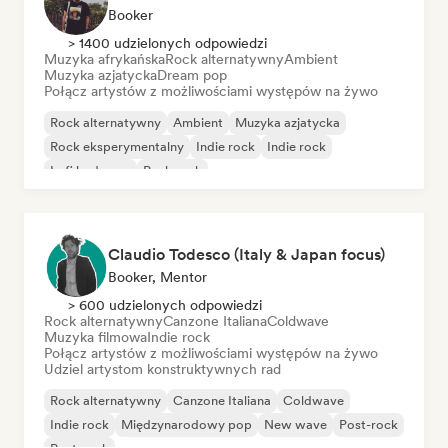
Booker
> 1400 udzielonych odpowiedzi
Muzyka afrykańska
Rock alternatywny
Ambient
Muzyka azjatycka
Dream pop
Połącz artystów z możliwościami występów na żywo
Rock alternatywny
Ambient
Muzyka azjatycka
Rock eksperymentalny
Indie rock
Indie rock
Lofi bedroom
Punk rock
Claudio Todesco (Italy & Japan focus)
Booker, Mentor
> 600 udzielonych odpowiedzi
Rock alternatywny
Canzone Italiana
Coldwave
Muzyka filmowa
Indie rock
Połącz artystów z możliwościami występów na żywo
Udziel artystom konstruktywnych rad
Rock alternatywny
Canzone Italiana
Coldwave
Indie rock
Międzynarodowy pop
New wave
Post-rock