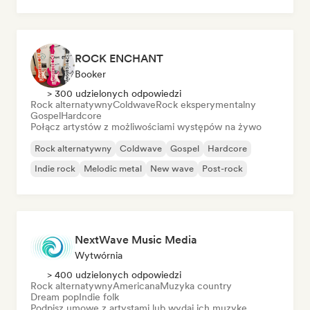
Post-rock
ROCK ENCHANT
Booker
> 300 udzielonych odpowiedzi
Rock alternatywny
Coldwave
Rock eksperymentalny
Gospel
Hardcore
Połącz artystów z możliwościami występów na żywo
Rock alternatywny
Coldwave
Gospel
Hardcore
Indie rock
Melodic metal
New wave
Post-rock
NextWave Music Media
Wytwórnia
> 400 udzielonych odpowiedzi
Rock alternatywny
Americana
Muzyka country
Dream pop
Indie folk
Podpisz umowę z artystami lub wydaj ich muzykę