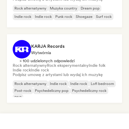
Rock alternatywny
Muzyka country
Dream pop
Indie rock
Indie rock
Punk rock
Shoegaze
Surf rock
KARJA Records
Wytwórnia
> 100 udzielonych odpowiedzi
Rock alternatywny
Rock eksperymentalny
Indie folk
Indie rock
Indie rock
Podpisz umowę z artystami lub wydaj ich muzykę
Rock alternatywny
Indie rock
Indie rock
Lofi bedroom
Post-rock
Psychedeliczny pop
Psychedeliczny rock
R&B