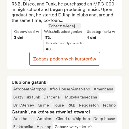
R&B, Disco, and Funk, he purchased an MPC1000 
in high school and began producing music. Upon 
graduation, he started DJing in clubs and, around 
the same time, co-foun...
Zobacz więcej
Odpowiedzi w
Wskaźnik udostępnień
Udostępnienia w
3 dni
17%
4 dni
Udzielone odpowiedzi
48
Zobacz podobnych kuratorów
Ulubione gatunki
Afrobeat/Afropop
Afro House/Amapiano
Americana
Brazylijski funk
Dancehall
Muzyka taneczna
Drill/Jersey
Grime
House
R&B
Reggaeton
Techno
Gatunki, na które są również otwarci
Acid house
Ambient
Cloud rap/hip-hop
Deep house
Elektronika
Hip-hop
Zobacz wszystko +9