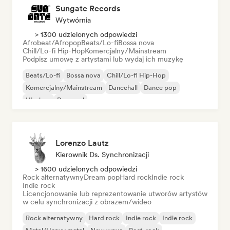
Sungate Records
Wytwórnia
> 1300 udzielonych odpowiedzi
Afrobeat/Afropop
Beats/Lo-fi
Bossa nova
Chill/Lo-fi Hip-Hop
Komercjalny/Mainstream
Podpisz umowę z artystami lub wydaj ich muzykę
Beats/Lo-fi
Bossa nova
Chill/Lo-fi Hip-Hop
Komercjalny/Mainstream
Dancehall
Dance pop
Hip-hop
Pop-soul
Lorenzo Lautz
Kierownik Ds. Synchronizacji
> 1600 udzielonych odpowiedzi
Rock alternatywny
Dream pop
Hard rock
Indie rock
Indie rock
Licencjonowanie lub reprezentowanie utworów artystów
w celu synchronizacji z obrazem/wideo
Rock alternatywny
Hard rock
Indie rock
Indie rock