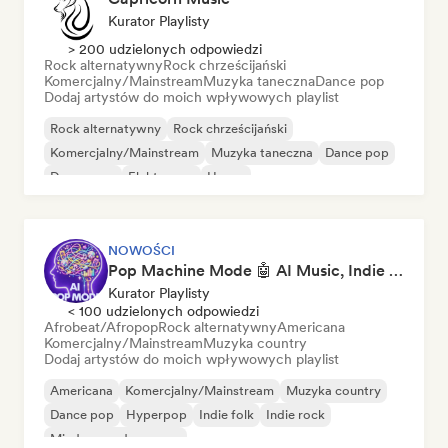
Kurator Playlisty
> 200 udzielonych odpowiedzi
Rock alternatywny
Rock chrześcijański
Komercjalny/Mainstream
Muzyka taneczna
Dance pop
Dodaj artystów do moich wpływowych playlist
Rock alternatywny
Rock chrześcijański
Komercjalny/Mainstream
Muzyka taneczna
Dance pop
Dream pop
Elektropop
House
NOWOŚCI
Pop Machine Mode 🤖 AI Music, Indie Pop & Dream Pop
Kurator Playlisty
< 100 udzielonych odpowiedzi
Afrobeat/Afropop
Rock alternatywny
Americana
Komercjalny/Mainstream
Muzyka country
Dodaj artystów do moich wpływowych playlist
Americana
Komercjalny/Mainstream
Muzyka country
Dance pop
Hyperpop
Indie folk
Indie rock
Międzynarodowy pop