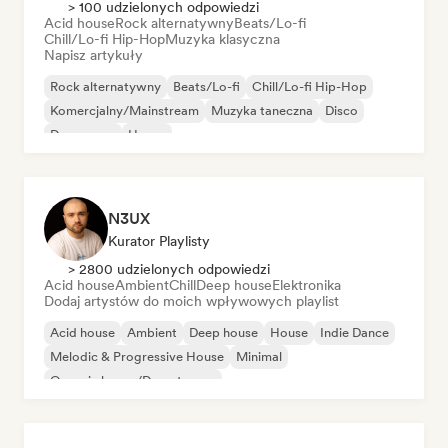
> 100 udzielonych odpowiedzi
Acid house
Rock alternatywny
Beats/Lo-fi
Chill/Lo-fi Hip-Hop
Muzyka klasyczna
Napisz artykuły
Rock alternatywny
Beats/Lo-fi
Chill/Lo-fi Hip-Hop
Komercjalny/Mainstream
Muzyka taneczna
Disco
Dream pop
House
N3UX
Kurator Playlisty
> 2800 udzielonych odpowiedzi
Acid house
Ambient
Chill
Deep house
Elektronika
Dodaj artystów do moich wpływowych playlist
Acid house
Ambient
Deep house
House
Indie Dance
Melodic & Progressive House
Minimal
Organic house/Downtempo