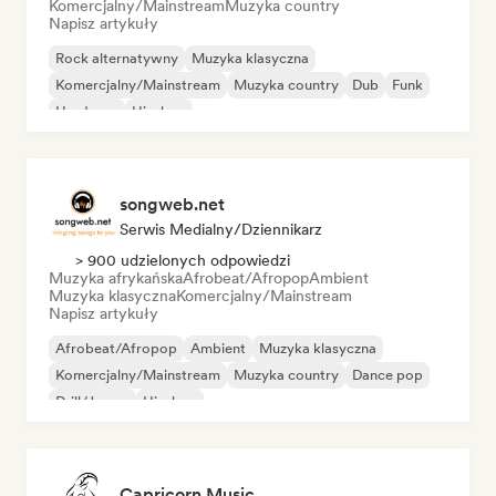
Komercjalny/Mainstream
Muzyka country
Napisz artykuły
Rock alternatywny
Muzyka klasyczna
Komercjalny/Mainstream
Muzyka country
Dub
Funk
Hardcore
Hip-hop
songweb.net
Serwis Medialny/Dziennikarz
> 900 udzielonych odpowiedzi
Muzyka afrykańska
Afrobeat/Afropop
Ambient
Muzyka klasyczna
Komercjalny/Mainstream
Napisz artykuły
Afrobeat/Afropop
Ambient
Muzyka klasyczna
Komercjalny/Mainstream
Muzyka country
Dance pop
Drill/Jersey
Hip-hop
Capricorn Music