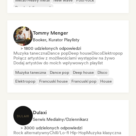
Metal/Heavy metal
New wave
Post-rock
Psychedeliczny rock
Tommy Menger
Booker, Kurator Playlisty
> 1800 udzielonych odpowiedzi
Muzyka taneczna
Dance pop
Deep house
Disco
Elektropop
Połącz artystów z możliwościami występów na żywo
Dodaj artystów do moich wpływowych playlist
Muzyka taneczna
Dance pop
Deep house
Disco
Elektropop
Francuski house
Francuski pop
House
Dulaxi
Serwis Medialny/Dziennikarz
> 3000 udzielonych odpowiedzi
Rock alternatywny
Chill/Lo-fi Hip-Hop
Muzyka klasyczna