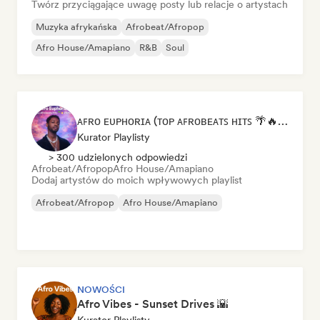
Twórz przyciągające uwagę posty lub relacje o artystach
Muzyka afrykańska
Afrobeat/Afropop
Afro House/Amapiano
R&B
Soul
ᴀꜰʀᴏ ᴇᴜᴘʜᴏʀɪᴀ (ᴛᴏᴘ ᴀꜰʀᴏʙᴇᴀᴛꜱ ʜɪᴛꜱ 🌴🔥 2026 )
Kurator Playlisty
> 300 udzielonych odpowiedzi
Afrobeat/Afropop
Afro House/Amapiano
Dodaj artystów do moich wpływowych playlist
Afrobeat/Afropop
Afro House/Amapiano
NOWOŚCI
Afro Vibes - Sunset Drives 🌇
Kurator Playlisty