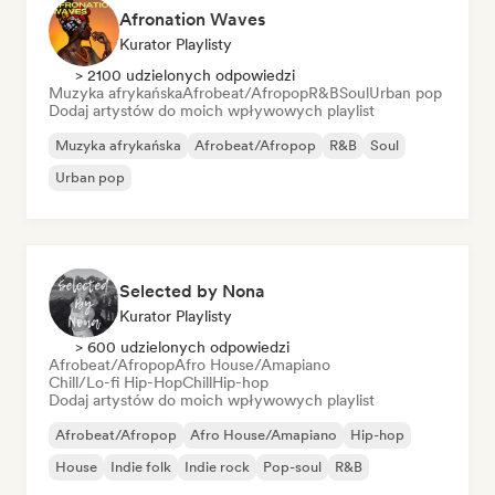
Afronation Waves
Kurator Playlisty
> 2100 udzielonych odpowiedzi
Muzyka afrykańska
Afrobeat/Afropop
R&B
Soul
Urban pop
Dodaj artystów do moich wpływowych playlist
Muzyka afrykańska
Afrobeat/Afropop
R&B
Soul
Urban pop
Selected by Nona
Kurator Playlisty
> 600 udzielonych odpowiedzi
Afrobeat/Afropop
Afro House/Amapiano
Chill/Lo-fi Hip-Hop
Chill
Hip-hop
Dodaj artystów do moich wpływowych playlist
Afrobeat/Afropop
Afro House/Amapiano
Hip-hop
House
Indie folk
Indie rock
Pop-soul
R&B