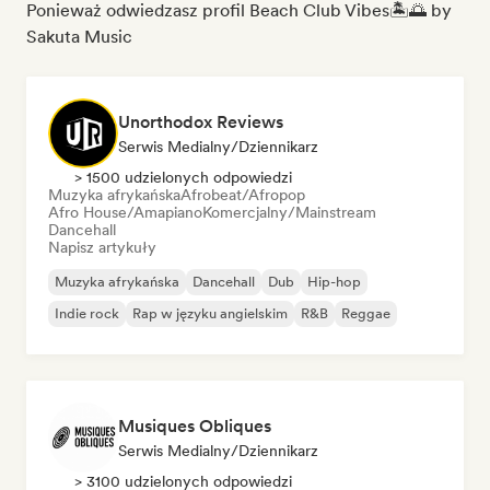
Ponieważ odwiedzasz profil Beach Club Vibes🏝️🌅 by
Sakuta Music
Unorthodox Reviews
Serwis Medialny/Dziennikarz
> 1500 udzielonych odpowiedzi
Muzyka afrykańska
Afrobeat/Afropop
Afro House/Amapiano
Komercjalny/Mainstream
Dancehall
Napisz artykuły
Muzyka afrykańska
Dancehall
Dub
Hip-hop
Indie rock
Rap w języku angielskim
R&B
Reggae
Musiques Obliques
Serwis Medialny/Dziennikarz
> 3100 udzielonych odpowiedzi