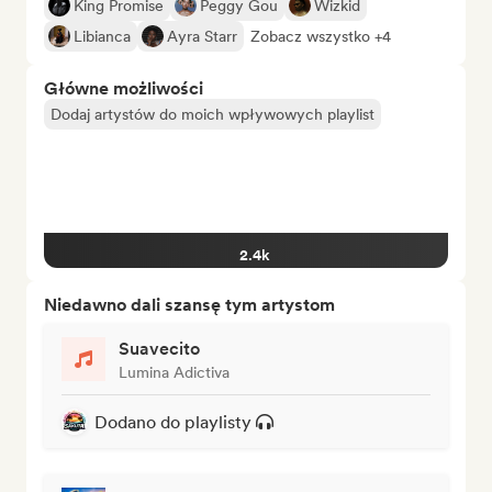
King Promise
Peggy Gou
Wizkid
Libianca
Ayra Starr
Zobacz wszystko +4
Główne możliwości
Dodaj artystów do moich wpływowych playlist
2.4k
Niedawno dali szansę tym artystom
Suavecito
Lumina Adictiva
Dodano do playlisty