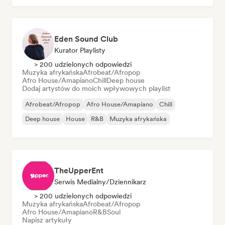
Eden Sound Club
Kurator Playlisty
> 200 udzielonych odpowiedzi
Muzyka afrykańska
Afrobeat/Afropop
Afro House/Amapiano
Chill
Deep house
Dodaj artystów do moich wpływowych playlist
Afrobeat/Afropop
Afro House/Amapiano
Chill
Deep house
House
R&B
Muzyka afrykańska
TheUpperEnt
Serwis Medialny/Dziennikarz
> 200 udzielonych odpowiedzi
Muzyka afrykańska
Afrobeat/Afropop
Afro House/Amapiano
R&B
Soul
Napisz artykuły