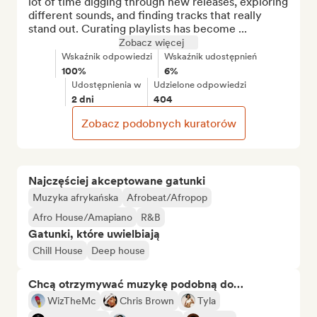
lot of time digging through new releases, exploring 
different sounds, and finding tracks that really 
stand out. Curating playlists has become ...
Zobacz więcej
Wskaźnik odpowiedzi
Wskaźnik udostępnień
100%
6%
Udostępnienia w
Udzielone odpowiedzi
2 dni
404
Zobacz podobnych kuratorów
Najczęściej akceptowane gatunki
Muzyka afrykańska
Afrobeat/Afropop
Afro House/Amapiano
R&B
Gatunki, które uwielbiają
Chill House
Deep house
Chcą otrzymywać muzykę podobną do…
WizTheMc
Chris Brown
Tyla