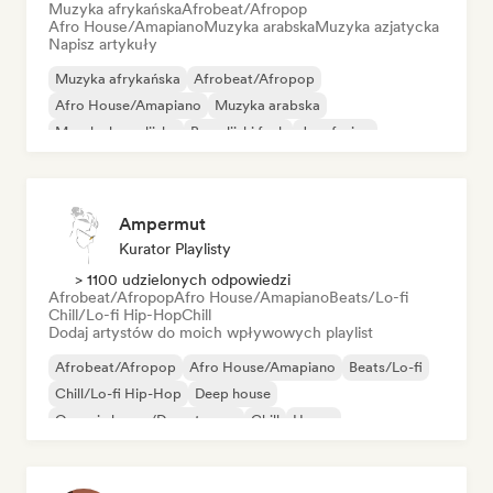
Muzyka afrykańska
Afrobeat/Afropop
Afro House/Amapiano
Muzyka arabska
Muzyka azjatycka
Napisz artykuły
Muzyka afrykańska
Afrobeat/Afropop
Afro House/Amapiano
Muzyka arabska
Muzyka brazylijska
Brazylijski funk
Jazz fusion
Międzynarodowy rap
Ampermut
Kurator Playlisty
> 1100 udzielonych odpowiedzi
Afrobeat/Afropop
Afro House/Amapiano
Beats/Lo-fi
Chill/Lo-fi Hip-Hop
Chill
Dodaj artystów do moich wpływowych playlist
Afrobeat/Afropop
Afro House/Amapiano
Beats/Lo-fi
Chill/Lo-fi Hip-Hop
Deep house
Organic house/Downtempo
Chill
House