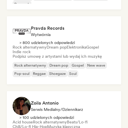
Pop rock
Pravda Records
Wytwórnia
> 800 udzielonych odpowiedzi
Rock alternatywny
Dream pop
Elektronika
Gospel
Indie rock
Podpisz umowę z artystami lub wydaj ich muzykę
Rock alternatywny
Dream pop
Gospel
New wave
Pop-soul
Reggae
Shoegaze
Soul
Zoila Antonio
Serwis Medialny/Dziennikarz
> 100 udzielonych odpowiedzi
Acid house
Rock alternatywny
Beats/Lo-fi
Chill/Lo-fi Hip-Hop
Muzyka klasyczna