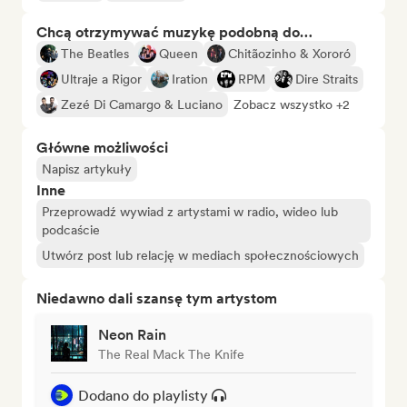
Chcą otrzymywać muzykę podobną do…
The Beatles
Queen
Chitãozinho & Xororó
Ultraje a Rigor
Iration
RPM
Dire Straits
Zezé Di Camargo & Luciano
Zobacz wszystko +2
Główne możliwości
Napisz artykuły
Inne
Przeprowadź wywiad z artystami w radio, wideo lub
podcaście
Utwórz post lub relację w mediach społecznościowych
Niedawno dali szansę tym artystom
Neon Rain
The Real Mack The Knife
Dodano do playlisty