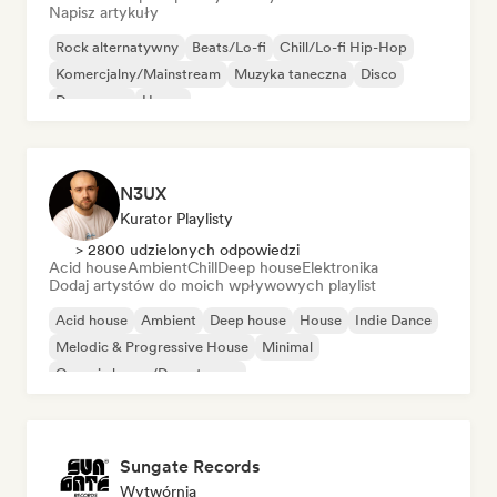
Napisz artykuły
Rock alternatywny
Beats/Lo-fi
Chill/Lo-fi Hip-Hop
Komercjalny/Mainstream
Muzyka taneczna
Disco
Dream pop
House
N3UX
Kurator Playlisty
> 2800 udzielonych odpowiedzi
Acid house
Ambient
Chill
Deep house
Elektronika
Dodaj artystów do moich wpływowych playlist
Acid house
Ambient
Deep house
House
Indie Dance
Melodic & Progressive House
Minimal
Organic house/Downtempo
Sungate Records
Wytwórnia