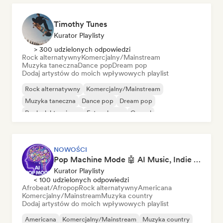
Timothy Tunes
Kurator Playlisty
> 300 udzielonych odpowiedzi
Rock alternatywny
Komercjalny/Mainstream
Muzyka taneczna
Dance pop
Dream pop
Dodaj artystów do moich wpływowych playlist
Rock alternatywny
Komercjalny/Mainstream
Muzyka taneczna
Dance pop
Dream pop
Rock elektroniczny
Future house
Gospel
NOWOŚCI
Pop Machine Mode 🤖 AI Music, Indie Pop & Dream Pop
Kurator Playlisty
< 100 udzielonych odpowiedzi
Afrobeat/Afropop
Rock alternatywny
Americana
Komercjalny/Mainstream
Muzyka country
Dodaj artystów do moich wpływowych playlist
Americana
Komercjalny/Mainstream
Muzyka country