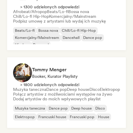
> 1300 udzielonych odpowiedzi
Afrobeat/Afropop
Beats/Lo-fi
Bossa nova
Chill/Lo-fi Hip-Hop
Komercjalny/Mainstream
Podpisz umowę z artystami lub wydaj ich muzykę
Beats/Lo-fi
Bossa nova
Chill/Lo-fi Hip-Hop
Komercjalny/Mainstream
Dancehall
Dance pop
Hip-hop
Pop-soul
Tommy Menger
Booker, Kurator Playlisty
> 1800 udzielonych odpowiedzi
Muzyka taneczna
Dance pop
Deep house
Disco
Elektropop
Połącz artystów z możliwościami występów na żywo
Dodaj artystów do moich wpływowych playlist
Muzyka taneczna
Dance pop
Deep house
Disco
Elektropop
Francuski house
Francuski pop
House