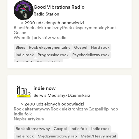
Good Vibrations Radio
Radio Station
> 2900 udzielonych odpowiedzi
Blues
Rock elektroniczny
Rock eksperymentalny
Funk
Gospel
Wyemituj artystów w radio
Blues
Rock eksperymentalny
Gospel
Hard rock
Indie rock
Progressive rock
Psychedeliczny rock
Rock & Roll/Classic Rock
indie now
Serwis Medialny/Dziennikarz
> 2400 udzielonych odpowiedzi
Rock alternatywny
Rock elektroniczny
Gospel
Hip-hop
Indie folk
Napisz artykuły
Rock alternatywny
Gospel
Indie folk
Indie rock
Indie rock
Międzynarodowy rap
Metal/Heavy metal