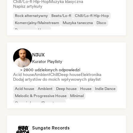
Chill/Lo-fi Hip-Hop
Muzyka klasyczna
Napisz artykuły
Rock alternatywny
Beats/Lo-fi
Chill/Lo-fi Hip-Hop
Komercjalny/Mainstream
Muzyka taneczna
Disco
Dream pop
House
N3UX
Kurator Playlisty
> 2800 udzielonych odpowiedzi
Acid house
Ambient
Chill
Deep house
Elektronika
Dodaj artystów do moich wpływowych playlist
Acid house
Ambient
Deep house
House
Indie Dance
Melodic & Progressive House
Minimal
Organic house/Downtempo
Sungate Records