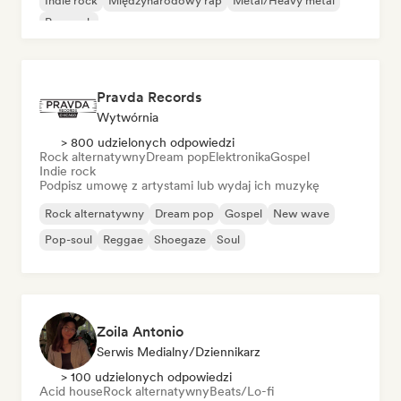
Indie rock
Międzynarodowy rap
Metal/Heavy metal
Pop rock
Pravda Records
Wytwórnia
> 800 udzielonych odpowiedzi
Rock alternatywny
Dream pop
Elektronika
Gospel
Indie rock
Podpisz umowę z artystami lub wydaj ich muzykę
Rock alternatywny
Dream pop
Gospel
New wave
Pop-soul
Reggae
Shoegaze
Soul
Zoila Antonio
Serwis Medialny/Dziennikarz
> 100 udzielonych odpowiedzi
Acid house
Rock alternatywny
Beats/Lo-fi