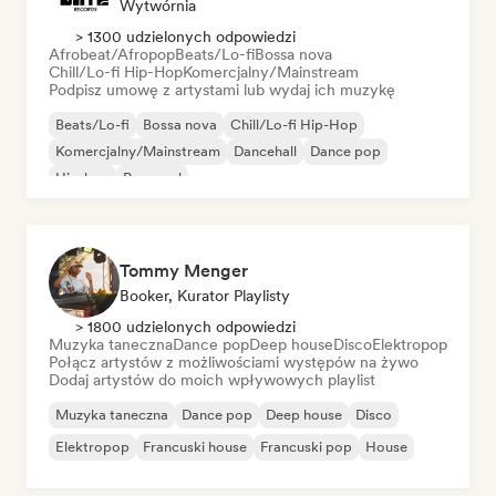
Wytwórnia
> 1300 udzielonych odpowiedzi
Afrobeat/Afropop
Beats/Lo-fi
Bossa nova
Chill/Lo-fi Hip-Hop
Komercjalny/Mainstream
Podpisz umowę z artystami lub wydaj ich muzykę
Beats/Lo-fi
Bossa nova
Chill/Lo-fi Hip-Hop
Komercjalny/Mainstream
Dancehall
Dance pop
Hip-hop
Pop-soul
Tommy Menger
Booker, Kurator Playlisty
> 1800 udzielonych odpowiedzi
Muzyka taneczna
Dance pop
Deep house
Disco
Elektropop
Połącz artystów z możliwościami występów na żywo
Dodaj artystów do moich wpływowych playlist
Muzyka taneczna
Dance pop
Deep house
Disco
Elektropop
Francuski house
Francuski pop
House