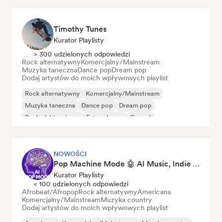
Timothy Tunes
Kurator Playlisty
> 300 udzielonych odpowiedzi
Rock alternatywny
Komercjalny/Mainstream
Muzyka taneczna
Dance pop
Dream pop
Dodaj artystów do moich wpływowych playlist
Rock alternatywny
Komercjalny/Mainstream
Muzyka taneczna
Dance pop
Dream pop
Rock elektroniczny
Future house
Gospel
NOWOŚCI
Pop Machine Mode 🤖 AI Music, Indie Pop & Dream Pop
Kurator Playlisty
< 100 udzielonych odpowiedzi
Afrobeat/Afropop
Rock alternatywny
Americana
Komercjalny/Mainstream
Muzyka country
Dodaj artystów do moich wpływowych playlist