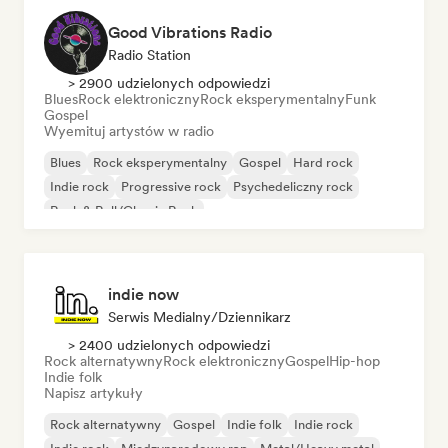
Good Vibrations Radio
Radio Station
> 2900 udzielonych odpowiedzi
Blues
Rock elektroniczny
Rock eksperymentalny
Funk
Gospel
Wyemituj artystów w radio
Blues
Rock eksperymentalny
Gospel
Hard rock
Indie rock
Progressive rock
Psychedeliczny rock
Rock & Roll/Classic Rock
indie now
Serwis Medialny/Dziennikarz
> 2400 udzielonych odpowiedzi
Rock alternatywny
Rock elektroniczny
Gospel
Hip-hop
Indie folk
Napisz artykuły
Rock alternatywny
Gospel
Indie folk
Indie rock