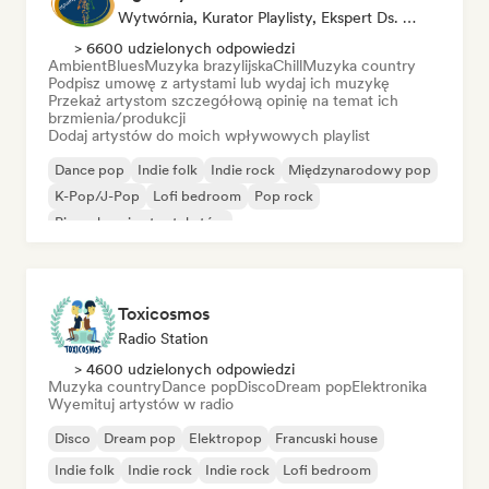
Wytwórnia, Kurator Playlisty, Ekspert Ds. Dźwięku
> 6600 udzielonych odpowiedzi
Ambient
Blues
Muzyka brazylijska
Chill
Muzyka country
Podpisz umowę z artystami lub wydaj ich muzykę
Przekaż artystom szczegółową opinię na temat ich
brzmienia/produkcji
Dodaj artystów do moich wpływowych playlist
Dance pop
Indie folk
Indie rock
Międzynarodowy pop
K-Pop/J-Pop
Lofi bedroom
Pop rock
Piosenkarz i autor tekstów
Toxicosmos
Radio Station
> 4600 udzielonych odpowiedzi
Muzyka country
Dance pop
Disco
Dream pop
Elektronika
Wyemituj artystów w radio
Disco
Dream pop
Elektropop
Francuski house
Indie folk
Indie rock
Indie rock
Lofi bedroom