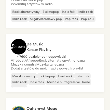
Coldwave
Dance pop
Wyemituj artystów w radio
Rock alternatywny
Elektropop
Indie folk
Indie rock
Indie rock
Międzynarodowy pop
Pop rock
Pop-soul
De Music
Kurator Playlisty
> 7600 udzielonych odpowiedzi
Afrobeat/Afropop
Rock alternatywny
Americana
Muzyka country
Muzyka taneczna
Dodaj artystów do moich wpływowych playlist
Muzyka country
Elektropop
Hard rock
Indie folk
Indie rock
Indie rock
Melodic & Progressive House
Pop rock
Oghamyst Music