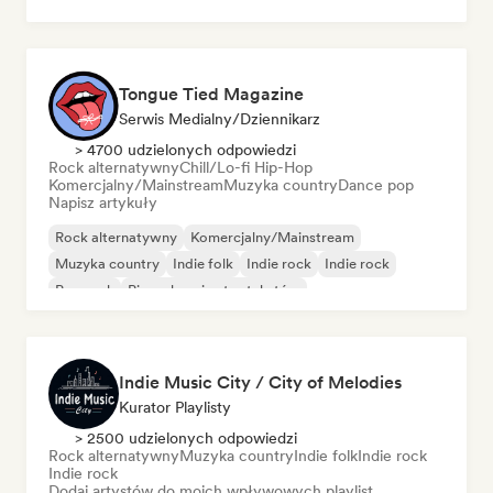
Tongue Tied Magazine
Serwis Medialny/Dziennikarz
> 4700 udzielonych odpowiedzi
Rock alternatywny
Chill/Lo-fi Hip-Hop
Komercjalny/Mainstream
Muzyka country
Dance pop
Napisz artykuły
Rock alternatywny
Komercjalny/Mainstream
Muzyka country
Indie folk
Indie rock
Indie rock
Pop rock
Piosenkarz i autor tekstów
Indie Music City / City of Melodies
Kurator Playlisty
> 2500 udzielonych odpowiedzi
Rock alternatywny
Muzyka country
Indie folk
Indie rock
Indie rock
Dodaj artystów do moich wpływowych playlist