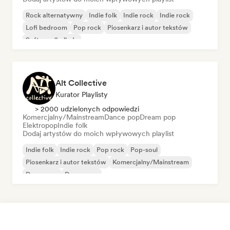
Rock alternatywny
Indie folk
Indie rock
Indie rock
Lofi bedroom
Pop rock
Piosenkarz i autor tekstów
Soft pop/ballada
Alt Collective
Kurator Playlisty
> 2000 udzielonych odpowiedzi
Komercjalny/Mainstream
Dance pop
Dream pop
Elektropop
Indie folk
Dodaj artystów do moich wpływowych playlist
Indie folk
Indie rock
Pop rock
Pop-soul
Piosenkarz i autor tekstów
Komercjalny/Mainstream
Dance pop
Dream pop