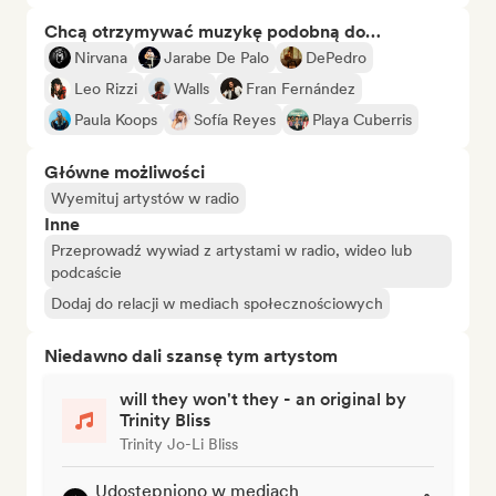
Chcą otrzymywać muzykę podobną do…
Nirvana
Jarabe De Palo
DePedro
Leo Rizzi
Walls
Fran Fernández
Paula Koops
Sofía Reyes
Playa Cuberris
Główne możliwości
Wyemituj artystów w radio
Inne
Przeprowadź wywiad z artystami w radio, wideo lub
podcaście
Dodaj do relacji w mediach społecznościowych
Niedawno dali szansę tym artystom
will they won't they - an original by
Trinity Bliss
Trinity Jo-Li Bliss
Udostępniono w mediach