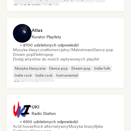
Rock & Roll/Classic Rock
Atlas
Kurator Playlisty
> 8700 udzielonych odpowiedzi
Muzyka klasyczna
Komercjalny/Mainstream
Dance pop
Dream pop
Elektropop
Dodaj artystów do moich wpływowych playlist
Muzyka klasyczna
Dance pop
Dream pop
Indie folk
Indie rock
Indie rock
Instrumental
Międzynarodowy pop
UKI
Radio Station
> 6100 udzielonych odpowiedzi
Acid house
Rock alternatywny
Muzyka brazylijska