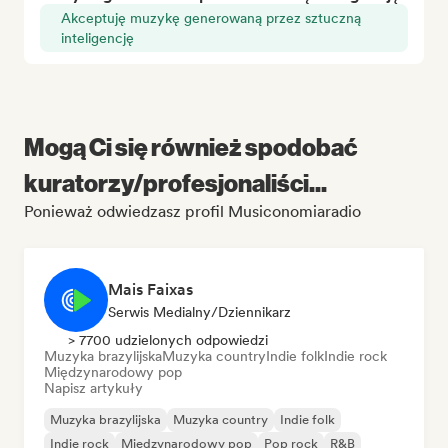
Akceptuję muzykę generowaną przez sztuczną
inteligencję
Mogą Ci się również spodobać
kuratorzy/profesjonaliści...
Ponieważ odwiedzasz profil Musiconomiaradio
Mais Faixas
Serwis Medialny/Dziennikarz
> 7700 udzielonych odpowiedzi
Muzyka brazylijska
Muzyka country
Indie folk
Indie rock
Międzynarodowy pop
Napisz artykuły
Muzyka brazylijska
Muzyka country
Indie folk
Indie rock
Międzynarodowy pop
Pop rock
R&B