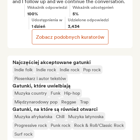
and I follow up and we continue the conversation.
Wskaźnik odpowiedzi
Wskaźnik udostępnień
100%
5%
Udostępnienia w
Udzielone odpowiedzi
1 dzień
3,434
Zobacz podobnych kuratorów
Najczęściej akceptowane gatunki
Indie folk
Indie rock
Indie rock
Pop rock
Piosenkarz i autor tekstów
Gatunki, które uwielbiają
Muzyka country
Funk
Hip-hop
Międzynarodowy pop
Reggae
Trap
Gatunki, na które są również otwarci
Muzyka afrykańska
Chill
Muzyka latynoska
Progressive rock
Punk rock
Rock & Roll/Classic Rock
Surf rock