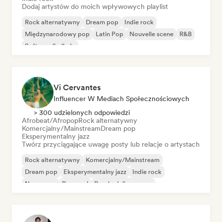
Dodaj artystów do moich wpływowych playlist
Rock alternatywny
Dream pop
Indie rock
Międzynarodowy pop
Latin Pop
Nouvelle scene
R&B
Soft pop/ballada
Vi Cervantes
Influencer W Mediach Społecznościowych
> 300 udzielonych odpowiedzi
Afrobeat/Afropop
Rock alternatywny
Komercjalny/Mainstream
Dream pop
Eksperymentalny jazz
Twórz przyciągające uwagę posty lub relacje o artystach
Rock alternatywny
Komercjalny/Mainstream
Dream pop
Eksperymentalny jazz
Indie rock
New wave
Pop-soul
Psychedeliczny pop