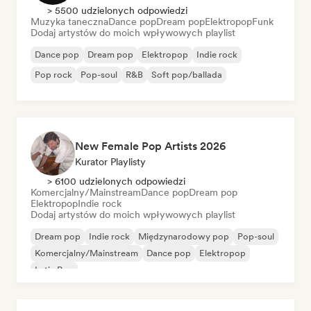
> 5500 udzielonych odpowiedzi
Muzyka taneczna
Dance pop
Dream pop
Elektropop
Funk
Dodaj artystów do moich wpływowych playlist
Dance pop
Dream pop
Elektropop
Indie rock
Pop rock
Pop-soul
R&B
Soft pop/ballada
New Female Pop Artists 2026
Kurator Playlisty
> 6100 udzielonych odpowiedzi
Komercjalny/Mainstream
Dance pop
Dream pop
Elektropop
Indie rock
Dodaj artystów do moich wpływowych playlist
Dream pop
Indie rock
Międzynarodowy pop
Pop-soul
Komercjalny/Mainstream
Dance pop
Elektropop
Latin Pop