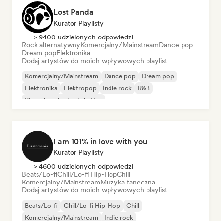
Lost Panda
Kurator Playlisty
> 9400 udzielonych odpowiedzi
Rock alternatywny
Komercjalny/Mainstream
Dance pop
Dream pop
Elektronika
Dodaj artystów do moich wpływowych playlist
Komercjalny/Mainstream
Dance pop
Dream pop
Elektronika
Elektropop
Indie rock
R&B
Piosenkarz i autor tekstów
I am 101% in love with you
Kurator Playlisty
> 4600 udzielonych odpowiedzi
Beats/Lo-fi
Chill/Lo-fi Hip-Hop
Chill
Komercjalny/Mainstream
Muzyka taneczna
Dodaj artystów do moich wpływowych playlist
Beats/Lo-fi
Chill/Lo-fi Hip-Hop
Chill
Komercjalny/Mainstream
Indie rock