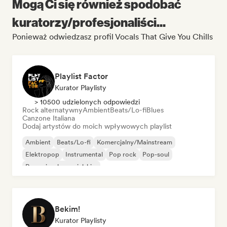
Mogą Ci się również spodobać
kuratorzy/profesjonaliści...
Ponieważ odwiedzasz profil Vocals That Give You Chills
Playlist Factor
Kurator Playlisty
> 10500 udzielonych odpowiedzi
Rock alternatywny
Ambient
Beats/Lo-fi
Blues
Canzone Italiana
Dodaj artystów do moich wpływowych playlist
Ambient
Beats/Lo-fi
Komercjalny/Mainstream
Elektropop
Instrumental
Pop rock
Pop-soul
Rap w języku angielskim
Bekim!
Kurator Playlisty