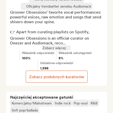
Oficjalny trendsetter serwisu Audiomack
Groover Obsessions’ favorite vocal performances: 
powerful voices, raw emotion and songs that send 
shivers down your spine.

👉 Apart from curating playlists on Spotify, 
Groover Obsessions is an official curator on 
Deezer and Audiomack, reco...
Zobacz więcej
Wskaźnik odpowiedzi
Wskaźnik udostępnień
100%
8%
Udzielone odpowiedzi
1,596
Zobacz podobnych kuratorów
Najczęściej akceptowane gatunki
Komercjalny/Mainstream
Indie rock
Pop-soul
R&B
Soft pop/ballada