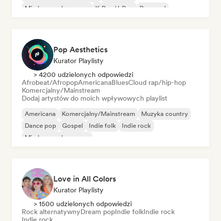
Międzynarodowy pop
K-Pop/J-Pop
Pop-soul
Pop Aesthetics
Kurator Playlisty
> 4200 udzielonych odpowiedzi
Afrobeat/Afropop
Americana
Blues
Cloud rap/hip-hop
Komercjalny/Mainstream
Dodaj artystów do moich wpływowych playlist
Americana
Komercjalny/Mainstream
Muzyka country
Dance pop
Gospel
Indie folk
Indie rock
Międzynarodowy pop
Love in All Colors
Kurator Playlisty
> 1500 udzielonych odpowiedzi
Rock alternatywny
Dream pop
Indie folk
Indie rock
Indie rock