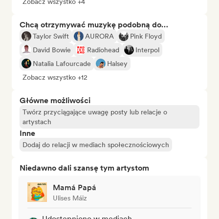
Zobacz wszystko +4
Chcą otrzymywać muzykę podobną do…
Taylor Swift
AURORA
Pink Floyd
David Bowie
Radiohead
Interpol
Natalia Lafourcade
Halsey
Zobacz wszystko +12
Główne możliwości
Twórz przyciągające uwagę posty lub relacje o
artystach
Inne
Dodaj do relacji w mediach społecznościowych
Niedawno dali szansę tym artystom
Mamá Papá
Ulises Máiz
Udostępniono w mediach