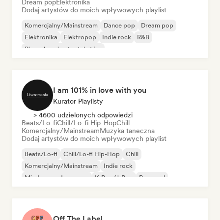
Dream pop
Elektronika
Dodaj artystów do moich wpływowych playlist
Komercjalny/Mainstream
Dance pop
Dream pop
Elektronika
Elektropop
Indie rock
R&B
Piosenkarz i autor tekstów
I am 101% in love with you
Kurator Playlisty
> 4600 udzielonych odpowiedzi
Beats/Lo-fi
Chill/Lo-fi Hip-Hop
Chill
Komercjalny/Mainstream
Muzyka taneczna
Dodaj artystów do moich wpływowych playlist
Beats/Lo-fi
Chill/Lo-fi Hip-Hop
Chill
Komercjalny/Mainstream
Indie rock
Międzynarodowy pop
K-Pop/J-Pop
Pop-soul
Off The Label