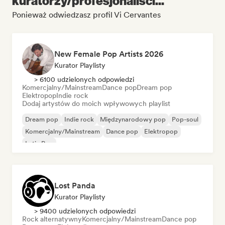
kuratorzy/profesjonaliści...
Ponieważ odwiedzasz profil Vi Cervantes
New Female Pop Artists 2026
Kurator Playlisty
> 6100 udzielonych odpowiedzi
Komercjalny/Mainstream
Dance pop
Dream pop
Elektropop
Indie rock
Dodaj artystów do moich wpływowych playlist
Dream pop
Indie rock
Międzynarodowy pop
Pop-soul
Komercjalny/Mainstream
Dance pop
Elektropop
Latin Pop
Lost Panda
Kurator Playlisty
> 9400 udzielonych odpowiedzi
Rock alternatywny
Komercjalny/Mainstream
Dance pop