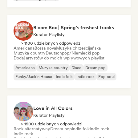
New wave
Punk rock
Bloom Box | Spring’s freshest tracks
Kurator Playlisty
> 1100 udzielonych odpowiedzi
Americana
Bossa nova
Muzyka chrześcijańska
Muzyka country
Deutschpop/Niemiecki pop
Dodaj artystów do moich wpływowych playlist
Americana
Muzyka country
Disco
Dream pop
Funky/Jackin House
Indie folk
Indie rock
Pop-soul
Love in All Colors
Kurator Playlisty
> 1500 udzielonych odpowiedzi
Rock alternatywny
Dream pop
Indie folk
Indie rock
Indie rock