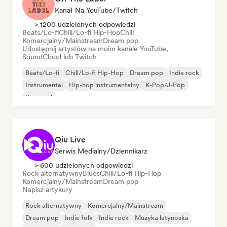
Kanał Na YouTube/Twitch
> 1200 udzielonych odpowiedzi
Beats/Lo-fi
Chill/Lo-fi Hip-Hop
Chill
Komercjalny/Mainstream
Dream pop
Udostępnij artystów na moim kanale YouTube,
SoundCloud lub Twitch
Beats/Lo-fi
Chill/Lo-fi Hip-Hop
Dream pop
Indie rock
Instrumental
Hip-hop instrumentalny
K-Pop/J-Pop
Pop-soul
Qiu Live
Serwis Medialny/Dziennikarz
> 600 udzielonych odpowiedzi
Rock alternatywny
Blues
Chill/Lo-fi Hip-Hop
Komercjalny/Mainstream
Dream pop
Napisz artykuły
Rock alternatywny
Komercjalny/Mainstream
Dream pop
Indie folk
Indie rock
Muzyka latynoska