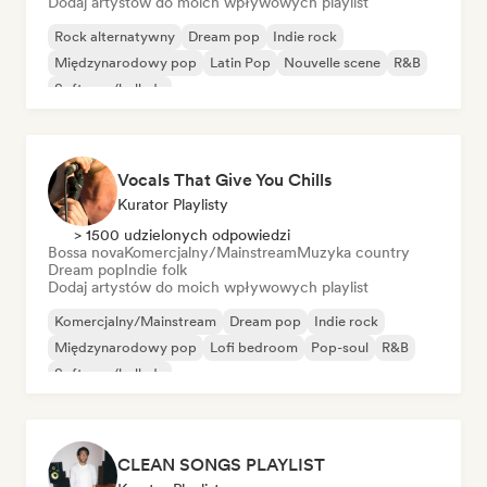
Dodaj artystów do moich wpływowych playlist
Rock alternatywny
Dream pop
Indie rock
Międzynarodowy pop
Latin Pop
Nouvelle scene
R&B
Soft pop/ballada
Vocals That Give You Chills
Kurator Playlisty
> 1500 udzielonych odpowiedzi
Bossa nova
Komercjalny/Mainstream
Muzyka country
Dream pop
Indie folk
Dodaj artystów do moich wpływowych playlist
Komercjalny/Mainstream
Dream pop
Indie rock
Międzynarodowy pop
Lofi bedroom
Pop-soul
R&B
Soft pop/ballada
CLEAN SONGS PLAYLIST